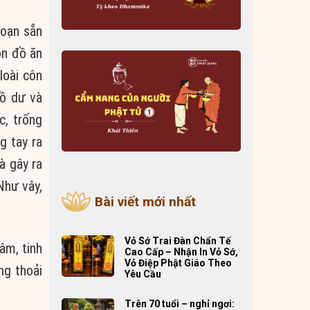
soạn sẵn
òn đồ ăn
loài côn
đồ dư và
c, trống
g tay ra
à gây ra
Như vây,
Bài viết mới nhất
Vỏ Sớ Trai Đàn Chẩn Tế
âm, tinh
Cao Cấp – Nhận In Vỏ Sớ,
Vỏ Điệp Phật Giáo Theo
ng thoải
Yêu Cầu
Trên 70 tuổi – nghỉ ngơi: