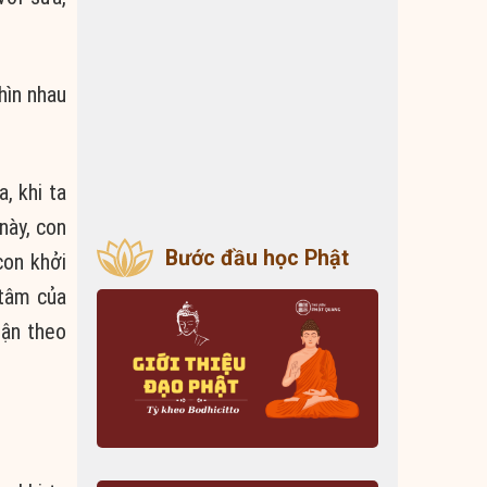
hìn nhau
, khi ta
này, con
Bước đầu học Phật
con khởi
 tâm của
uận theo