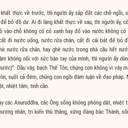
 khất thực về trước, thì người ấy sắp đặt các chỗ ngồi, 
ể bỏ đồ dư. Ai đi làng khất thực về sau, thì người ấy, c
bỏ vào chỗ không có cỏ xanh hay đổ vào nước không có 
 cất đi nước uống, nước rửa chân, cất đi cái bát để bỏ 
ghè nước rửa chân, hay ghè nước trong nhà cầu hết nướ
 làm không nổi với sức bàn tay của mình, thì người ấy dùn
 (nước)”. Dầu vậy, bạch Thế Tôn, chúng con không vì vây m
ôn, suốt cả đêm, chúng con ngồi đàm luận về đạo pháp. 
, nhiệt tâm, tinh cần.
ày các Anuruddha, các Ông sống không phóng dật, nhiệt t
ượng nhân, tri kiến thù thắng, xứng đáng bậc Thánh, số