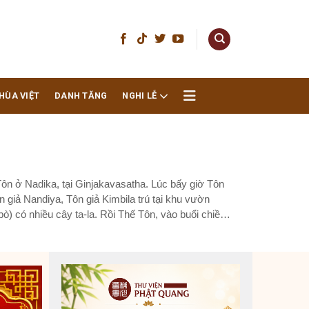
HÙA VIỆT
DANH TĂNG
NGHI LỄ
Tôn ở Nadika, tại Ginjakavasatha. Lúc bấy giờ Tôn
n giả Nandiya, Tôn giả Kimbila trú tại khu vườn
) có nhiều cây ta-la. Rồi Thế Tôn, vào buổi chiều,
đến khu vườn...