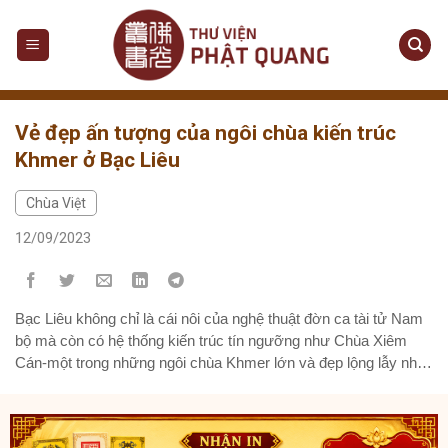
Skip
to
content
Vẻ đẹp ấn tượng của ngôi chùa kiến trúc
Khmer ở Bạc Liêu
Chùa Việt
12/09/2023
Bạc Liêu không chỉ là cái nôi của nghệ thuật đờn ca tài tử Nam
bộ mà còn có hệ thống kiến trúc tín ngưỡng như Chùa Xiêm
Cán-một trong những ngôi chùa Khmer lớn và đẹp lộng lẫy nhất
tại Nam Bộ. Chùa Xiêm Cán nằm cách trung tâm thành phố Bạc
Liêu khoảng...