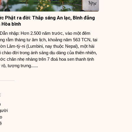
c Phật ra đời: Thắp sáng An lạc, Bình đẳng
 Hòa bình
 Dẫn nhập: Hơn 2.500 năm trước, vào một đêm
ăng rằm tháng tư âm lịch, khoảng năm 563 TCN, tại
ờn Lâm-tỳ-ni (Lumbini, nay thuộc Nepal), một hài
i chào đời trong ánh sáng dịu dàng của thiên nhiên,
ớc chân nhẹ nhàng trên 7 đoá hoa sen thanh tịnh
 rộ, tượng trưng......
t
n
gười
o
ề