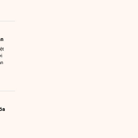
ần
ệt
ời
ân
hóa