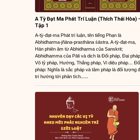
A Tỳ Đạt Ma Phát Trí Luận (Thích Thái Hòa) 
Tập 1
A-tỳ-đạt-ma Phát trí luận, tên tiếng Phạn là
Abhidharma-jñāna-prasthāna śāstra. A-tỳ-đạt-ma,
Hán phiên âm từ Abhidharma của Sanskrit;
Abhidhamma của Pāli và dịch là Đối pháp, Đại pháp
Vô tỷ pháp, Hướng, Thắng pháp, Vi diệu pháp… Đố
pháp: Nghĩa là sắc pháp và tâm pháp là đối tượng 
trí hướng tới phân tích......