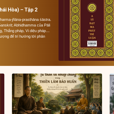
hái Hòa) – Tập 2
idharma-jñāna-prasthāna śāstra.
Sanskrit; Abhidhamma của Pāli
ng, Thắng pháp, Vi diệu pháp…
tượng để trí hướng tới phân