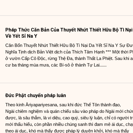
Pháp Thức Căn Bản Của Thuyết Nhứt Thiết Hữu Bộ Tì Nại
Về Yết Sỉ Na Y
Căn Bổn Thuyết Nhứt Thiết Hữu Bộ Tì Nại Da Yết Sỉ Na Y Sự Đ
Nghĩa Tịnh dịch Bản Việt dịch của Thích Tâm Hạnh *** Một thời P
ở vườn Cấp Cô Độc, rừng Thệ Đa, thành Thất La Phiệt. Sau khi a
cư ba tháng mùa mưa, các Bí-sô ở thành Tự Lai......
Đức Phật chuyển pháp luân
Theo kinh Āriyapariyesana, sau khi đức Thế Tôn thành đạo,
Ngài chiêm nghiệm và quán chiếu sâu vào pháp do Ngài mới chứ
được, là sâu thẳm, là vi diệu, cao quý, siêu lý luận, chỉ có người tr
mới thấu hiểu, còn phần nhiều chúng sanh thì đam mê ái dục, ch
theo ái dục, khó mà thấy được pháp lý duyên khởi, khó mà thấy