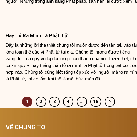
người. Nhưng trong ánh sáng Phật pháp, sân hận lại được xem là..
Hãy Tỏ Ra Mình Là Phật Tử
Đây là những lời tha thiết chúng tôi muốn được đến tận tai, vào tậ
lòng toàn thể các vị Phật tử tại gia. Chúng tôi mong được tiếng
vang dội của quý vị đáp lại lòng chân thành của nó. Trước hết, ch
tôi xin quý vị hãy thẳng thắn tỏ ra mình là Phật tử trong bất cứ tr
hợp nào. Chúng tôi cũng biết rằng tiếp xúc với người mà tỏ ra mì
là Phật tử, thì có lắm khi thế là một bức màn đã......
1
2
3
4
…
18
VỀ CHÚNG TÔI