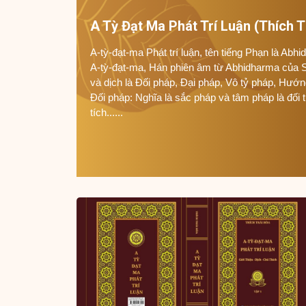
A Tỳ Đạt Ma Phát Trí Luận (Thích T
A-tỳ-đạt-ma Phát trí luận, tên tiếng Phạn là Abh
A-tỳ-đạt-ma, Hán phiên âm từ Abhidharma của 
và dịch là Đối pháp, Đại pháp, Vô tỷ pháp, Hướ
Đối pháp: Nghĩa là sắc pháp và tâm pháp là đối 
tích......