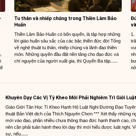
–
Tu thân và nhiếp chúng trong Thiền Lâm Bảo
Đứ
Huấn
và
Thiền Lâm Bảo Huấn có bốn quyển, là tập hợp những
1.
lời giáo huấn sâu sắc của các bậc thiền đức đời Tống
tr
về nghệ thuật tu thân, nhiếp chúng và lãnh đạo thiền
vư
,
môn. Những quyển đầu đặt nền tảng cho đạo đức và
nh
i
chí nguyện của người xuất gia, thì Quyển Ba tập......
bư
để
nở
Khuyên Dạy Các Vị Tỳ Kheo Mới Phải Nghiêm Trì Giới Luậ
Giáo Giới Tân Học Tì Kheo Hạnh Hộ Luật Nghi Đường Đạo Tuyê
thuật Bản Việt dịch của Thích Nguyên Chơn *** Xét thấy những n
mới vào đạo, phần nhiều chưa thông thạo đức hạnh thanh cao, ch
nên cần phải tuân hành theo lời dạy thì mới hiểu được luật nghi. V
sự, nếu......