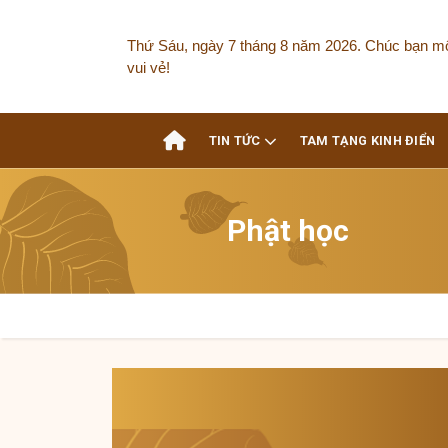
Skip
to
Thứ Sáu, ngày 7 tháng 8 năm 2026. Chúc bạn m
content
vui vẻ!
TIN TỨC
TAM TẠNG KINH ĐIỂN
Phật học