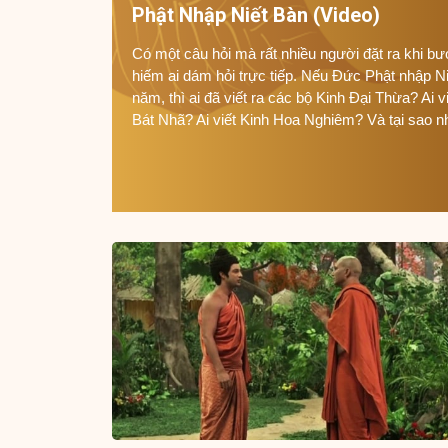
Phật Nhập Niết Bàn (Video)
Có một câu hỏi mà rất nhiều người đặt ra khi b
hiếm ai dám hỏi trực tiếp. Nếu Đức Phật nhập N
năm, thì ai đã viết ra các bộ Kinh Đại Thừa? Ai v
Bát Nhã? Ai viết Kinh Hoa Nghiêm? Và tại sao nh