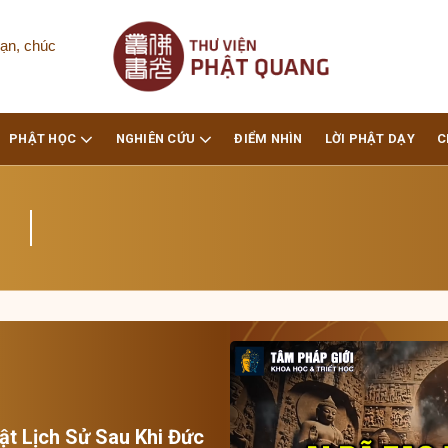
ạn, chúc
PHẬT HỌC
NGHIÊN CỨU
ĐIỂM NHÌN
LỜI PHẬT DẠY
C
ật Lịch Sử Sau Khi Đức