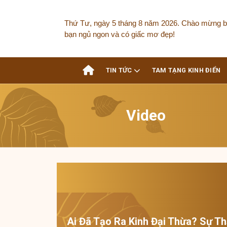
Skip
to
Thứ Tư, ngày 5 tháng 8 năm 2026. Chào mừng b
content
bạn ngủ ngon và có giấc mơ đẹp!
TIN TỨC
TAM TẠNG KINH ĐIỂN
Video
Ai Đã Tạo Ra Kinh Đại Thừa? Sự Th