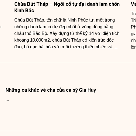
Chùa Bút Tháp – Ngôi cổ tự đại danh lam chốn
Va
Kinh Bắc
Tr
Chùa Bút Tháp, tên chữ là Ninh Phúc tự, một trong
Tr
i
những danh lam cổ tự đẹp nhất ở vùng đồng bằng
Ph
châu thổ Bắc Bộ. Xây dựng từ thế kỷ 14 với diện tích
gi
khoảng 10.000m2, chùa Bút Tháp có kiến trúc độc
nh
đáo, bố cục hài hòa với môi trường thiên nhiên và......
lòn
Những ca khúc về cha của ca sỹ Gia Huy
...