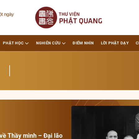
ột ngày
PHẬT HỌC
NGHIÊN CỨU
ĐIỂM NHÌN
LỜI PHẬT DẠY
C
về Thầy mình – Đại lão