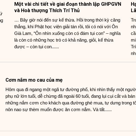
Một vài chi tiết về giai đoạn thành lập GHPGVN
Hạ
và Hoà thượng Thích Trí Thủ
L
hứ
… Bây giờ nói đến sự kế thừa. Hồi trong thời kỳ căng
Tr
ng
thẳng, khi Phật học viện giải tán rồi, tôi có nói với Ôn
nh
Già Lam, “Ôn nhìn xuống còn có đám tụi con” – nghĩa
cầ
là còn có những học trò có khả năng, giỏi, kế thừa
mi
được – còn tụi con......
Tr
như
Cơm nắm mo cau của mẹ
Hôm qua đi ngang một ngã tư đường phố, khi nhìn thấy một ngườ
phụ nữ lớn tuổi, dễ chừng đã ngoài 60 tuổi, đang lụi cụi cắt và bán
những nắm cơm cho khách qua đường ghé mua, tự dưng trong tôi
nôn nao sự thèm muốn được ăn cơm nắm. Và tất......