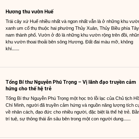
Hương thu vườn Huế
Trái cây xứ Huế nhiều nhất và ngon nhất vẫn là ở những khu vườ
xanh um cổ thụ thuộc hai phường Thủy Xuân, Thủy Biều phía Tây
nam thành phố. Vườn ở đó là những khu vườn rộng trên đồi, nhũ
khu vườn thoai thoải bên sông Hương. Đất đai màu mỡ, không
khí......
Tổng Bí thư Nguyễn Phú Trọng – Vị lãnh đạo truyền cảm
hứng cho thế hệ trẻ
Tổng Bí thư Nguyễn Phú Trọng một học trò lỗi lạc của Chủ tịch H
Chí Minh, người đã truyền cảm hứng và nguồn năng lượng tích c
về nhân cách, đạo đức cho nhiều người, đặc biệt là thế hệ trẻ. Bằ
trí tuệ, sự thông thái ẩn sâu bên trong một con người dung......