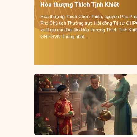
Hòa thượng Thích Tịnh Khiết
Hòa thượng Thích Chơn Thiện, nguyên Phó Phá
Phó Chủ tịch Thường trực Hội đồng Trị sự GHP
xuất gia của Đại lão Hòa thượng Thích Tịnh Khiế
GHPGVN Thống nhất....