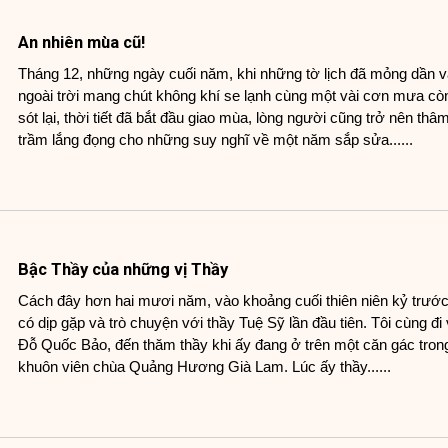
An nhiên mùa cũ!
Tháng 12, những ngày cuối năm, khi những tờ lịch đã mỏng dần v
ngoài trời mang chút không khí se lạnh cùng một vài cơn mưa cò
sót lại, thời tiết đã bắt đầu giao mùa, lòng người cũng trở nên thâ
trầm lắng đọng cho những suy nghĩ về một năm sắp sửa......
Bậc Thầy của những vị Thầy
Cách đây hơn hai mươi năm, vào khoảng cuối thiên niên kỷ trước,
có dịp gặp và trò chuyện với thầy Tuệ Sỹ lần đầu tiên. Tôi cùng đi 
Đỗ Quốc Bảo, đến thăm thầy khi ấy đang ở trên một căn gác tron
khuôn viên chùa Quảng Hương Già Lam. Lúc ấy thầy......