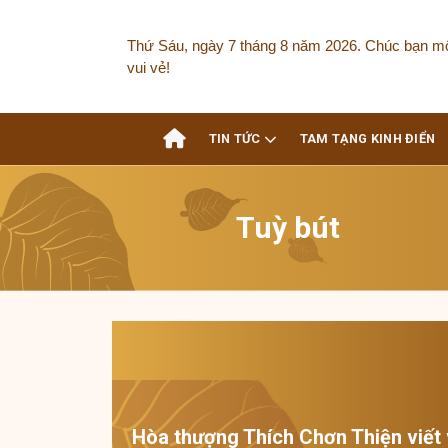
Skip
to
Thứ Sáu, ngày 7 tháng 8 năm 2026. Chúc bạn m
content
vui vẻ!
TIN TỨC
TAM TẠNG KINH ĐIỂN
Tuỳ bút
Hòa thượng Thích Chơn Thiện viết 