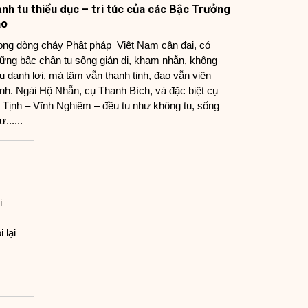
nh tu thiểu dục – tri túc của các Bậc Trưởng
ão
ong dòng chảy Phật pháp Việt Nam cận đại, có
ững bậc chân tu sống giản dị, kham nhẫn, không
u danh lợi, mà tâm vẫn thanh tịnh, đạo vẫn viên
nh. Ngài Hộ Nhẫn, cụ Thanh Bích, và đặc biệt cụ
í Tịnh – Vĩnh Nghiêm – đều tu như không tu, sống
......
i
 lại