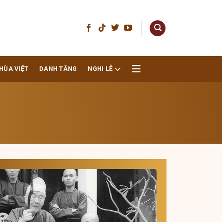
HÙA VIỆT
DANH TĂNG
NGHI LỄ