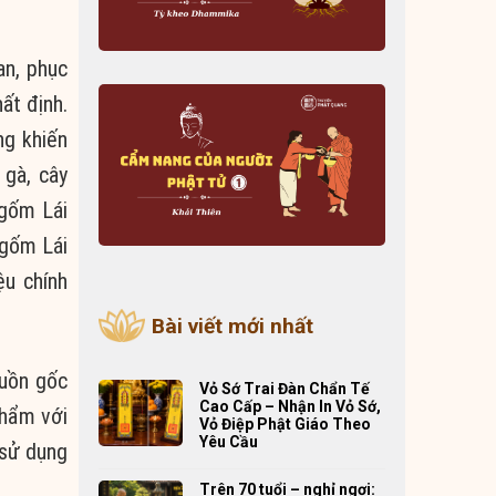
an, phục
ất định.
ng khiến
 gà, cây
 gốm Lái
 gốm Lái
ệu chính
Bài viết mới nhất
uồn gốc
Vỏ Sớ Trai Đàn Chẩn Tế
Cao Cấp – Nhận In Vỏ Sớ,
phẩm với
Vỏ Điệp Phật Giáo Theo
Yêu Cầu
 sử dụng
Trên 70 tuổi – nghỉ ngơi: