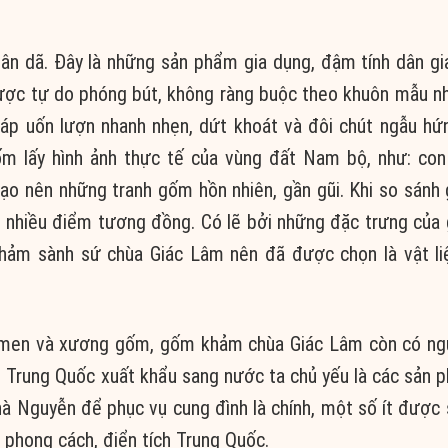
n dã. Đây là những sản phẩm gia dụng, đậm tính dân gi
ược tự do phóng bút, không ràng buộc theo khuôn mẫu nh
pháp uốn lượn nhanh nhẹn, dứt khoát và đôi chút ngẫu hứ
 lấy hình ảnh thực tế của vùng đất Nam bộ, như: con
ạo nên những tranh gốm hồn nhiên, gần gũi. Khi so sánh
t nhiều điểm tương đồng. Có lẽ bởi những đặc trưng của
khảm sành sứ chùa Giác Lâm nên đã được chọn là vật li
u men và xương gốm, gốm khảm chùa Giác Lâm còn có ng
 Trung Quốc xuất khẩu sang nước ta chủ yếu là các sản 
hà Nguyễn để phục vụ cung đình là chính, một số ít được
phong cách, điển tích Trung Quốc.