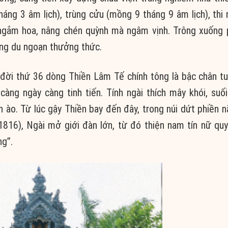
áng 3 âm lịch), trùng cửu (mồng 9 tháng 9 âm lịch), thi 
ngắm hoa, nâng chén quỳnh mà ngâm vịnh. Trông xuống
áng du ngoạn thưởng thức.
đời thứ 36 dòng Thiền Lâm Tế chính tông là bậc chân tu 
càng ngày càng tinh tiến. Tính ngài thích mây khói, suố
 ào. Từ lúc gậy Thiền bay đến đây, trong núi dứt phiền n
816), Ngài mở giới đàn lớn, từ đó thiện nam tín nữ qu
ng”.