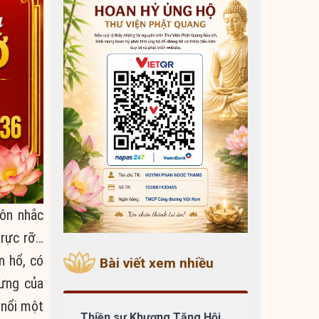
ôn nhắc
 rực rỡ…
n hổ, có
Bài viết xem nhiều
rưng của
 nổi một
Thiền sư Khương Tăng Hội