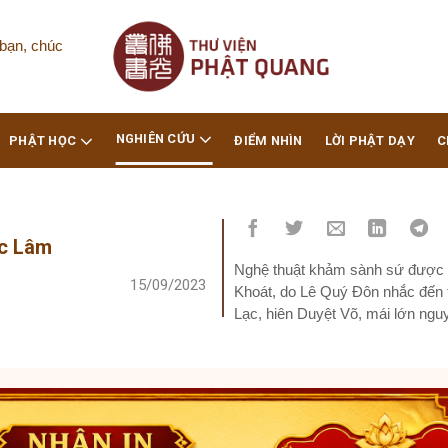
bạn, chúc
NGHIÊN CỨU
PHẬT HỌC
ĐIỂM NHÌN
LỜI PHẬT DẠY
C
ác Lâm
Nghệ thuật khảm sành sứ được 
15/09/2023
Khoát, do Lê Quý Đôn nhắc đến t
Lạc, hiên Duyệt Võ, mái lớn ngu
đều xây dày mấy thước, lấy vôi..