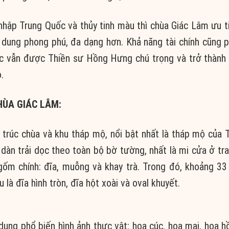
hập Trung Quốc và thủy tinh màu thì chùa Giác Lâm ưu 
 dung phong phú, đa dạng hơn. Khả năng tài chính cũng 
ớc vẫn được Thiền sư Hồng Hưng chú trọng và trở thành
.
ÙA GIÁC LÂM:
trúc chùa và khu tháp mộ, nổi bật nhất là tháp mộ của 
àn trải dọc theo toàn bộ bờ tường, nhất là mi cửa ở tr
gốm chính: đĩa, muỗng và khay trà. Trong đó, khoảng 33 
à đĩa hình tròn, đĩa hột xoài và oval khuyết.
 dụng phổ biến hình ảnh thực vật: hoa cúc, hoa mai, hoa h