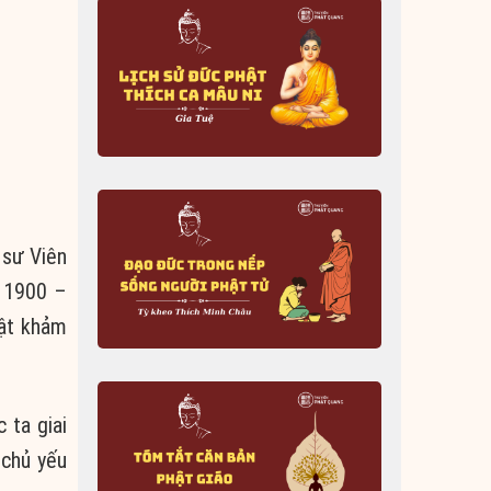
 sư Viên
m 1900 –
uật khảm
 ta giai
 chủ yếu