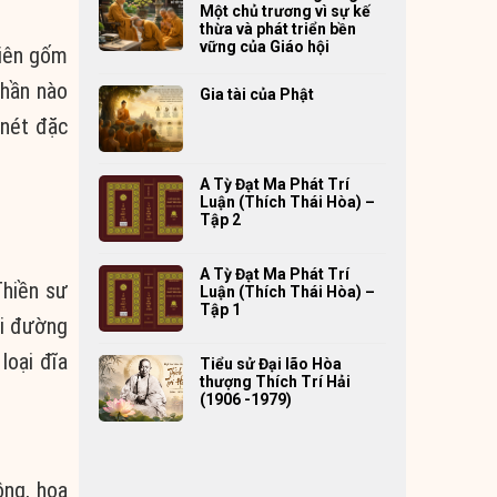
Một chủ trương vì sự kế
thừa và phát triển bền
vững của Giáo hội
tiên gốm
phần nào
Gia tài của Phật
 nét đặc
A Tỳ Đạt Ma Phát Trí
Luận (Thích Thái Hòa) –
Tập 2
A Tỳ Đạt Ma Phát Trí
Thiền sư
Luận (Thích Thái Hòa) –
Tập 1
ai đường
loại đĩa
Tiểu sử Đại lão Hòa
thượng Thích Trí Hải
(1906 -1979)
ồng, hoa