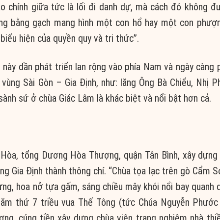
vào chính giữa tức là lối đi danh dự, mà cách đó không 
phong bằng gạch mang hình một con hổ hay một con phư
iểu hiện của quyền quy và tri thức”.
 này dần phát triển lan rộng vào phía Nam và ngày càng 
 vùng Sài Gòn – Gia Định, như: lăng Ông Bà Chiểu, Nhị P
ành sứ ở chùa Giác Lâm là khác biệt và nổi bật hơn cả.
ọ Hòa, tổng Dương Hòa Thượng, quận Tân Bình, xây dựng
ng Gia Định thành thông chí. “Chùa tọa lạc trên gò Cẩm S
ừng, hoa nở tựa gấm, sáng chiều mây khói nổi bay quanh q
 năm thứ 7 triều vua Thế Tông (tức Chúa Nguyễn Phước
ng, cúng tiền xây dựng chùa viện trang nghiêm nhà thi