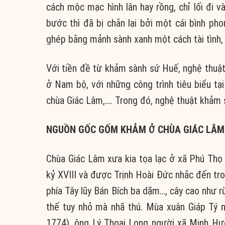
cách mộc mạc hình lân hay rồng, chỉ lối đi 
bước thì đã bị chắn lại bởi một cái bình 
ghép bằng mảnh sành xanh một cách tài tình, b
Với tiền đề từ khảm sành sứ Huế, nghệ thuật
ở Nam bộ, với những công trình tiêu biểu tại
chùa Giác Lâm,…. Trong đó, nghệ thuật khảm s
NGUỒN GỐC GỐM KHẢM Ở CHÙA GIÁC LÂM
Chùa Giác Lâm xưa kia tọa lạc ở xã Phú Th
kỷ XVIII và được Trịnh Hoài Đức nhắc đến tro
phía Tây lũy Bán Bích ba dặm…, cây cao như r
thế tuy nhỏ mà nhã thú. Mùa xuân Giáp Tý
1774), ông Lý Thoại Long người xã Minh Hươ