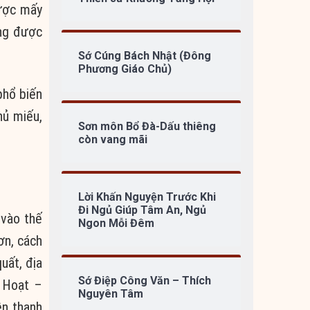
được mấy
ợng được
Sớ Cúng Bách Nhật (Đông
Phương Giáo Chủ)
phổ biến
hủ miếu,
Sơn môn Bổ Đà-Dấu thiêng
còn vang mãi
Lời Khấn Nguyện Trước Khi
Đi Ngủ Giúp Tâm An, Ngủ
 vào thế
Ngon Mỗi Đêm
ơn, cách
uất, địa
Sớ Điệp Công Văn – Thích
 Hoạt –
Nguyên Tâm
ền thanh