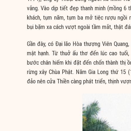
vắng. Vào dịp tiết đẹp thanh minh (mồng 6 th
khách, tụm năm, tụm ba mở tiệc rượu ngồi 
bụi bặm xa cách vượt ngoài tầm mắt, thật đ
Gần đây, có Đại lão Hòa thượng Viên Quang, 
mật hạnh. Từ thuở ấu thơ đến lúc cao tuổi, 
bước chân hiếm khi đặt đến chốn thành thị ồn
rừng xây Chùa Phật. Năm Gia Long thứ 15 (1
đảo nên cửa Thiền càng phát triển, thịnh vượ