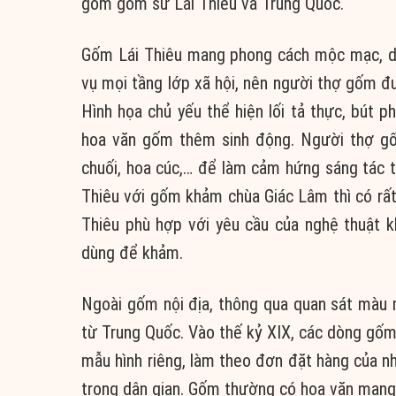
gồm gốm sứ Lái Thiêu và Trung Quốc.
Gốm Lái Thiêu mang phong cách mộc mạc, dâ
vụ mọi tầng lớp xã hội, nên người thợ gốm đ
Hình họa chủ yếu thể hiện lối tả thực, bút 
hoa văn gốm thêm sinh động. Người thợ gốm
chuối, hoa cúc,… để làm cảm hứng sáng tác t
Thiêu với gốm khảm chùa Giác Lâm thì có rấ
Thiêu phù hợp với yêu cầu của nghệ thuật 
dùng để khảm.
Ngoài gốm nội địa, thông qua quan sát mà
từ Trung Quốc. Vào thế kỷ XIX, các dòng gốm
mẫu hình riêng, làm theo đơn đặt hàng của n
trong dân gian. Gốm thường có hoa văn mang 