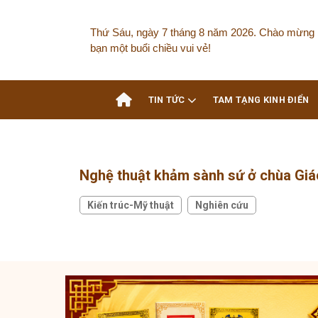
Skip
to
Thứ Sáu, ngày 7 tháng 8 năm 2026. Chào mừng 
content
bạn một buổi chiều vui vẻ!
TIN TỨC
TAM TẠNG KINH ĐIỂN
Nghệ thuật khảm sành sứ ở chùa Gi
Kiến trúc-Mỹ thuật
Nghiên cứu
,