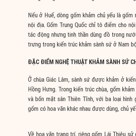
Nếu ở Huế, dòng gốm khảm chủ yếu là gốm n
nội địa. Gốm Trung Quốc chỉ tô điểm cho nội
tác động nhưng tinh thần dùng đồ trong nư
trưng trong kiến trúc khảm sành sứ ở Nam bộ
ĐẶC ĐIỂM NGHỆ THUẬT KHẢM SÀNH SỨ CH
Ở chùa Giác Lâm, sành sứ được khảm ở kiến 
Hồng Hưng. Trong kiến trúc chùa, gốm khảm d
và bốn mặt sân Thiên Tĩnh, với ba loại hình 
gốm có hoa văn khác nhau được dùng, chủ yếu l
Về hoa văn trang trí, riêng gốm Lái Thiêu sử