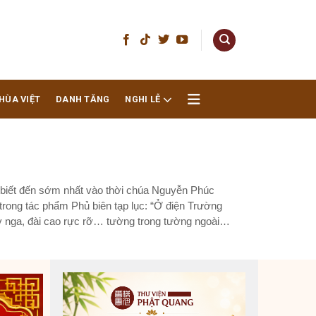
HÙA VIỆT
DANH TĂNG
NGHI LỄ
biết đến sớm nhất vào thời chúa Nguyễn Phúc
rong tác phẩm Phủ biên tạp lục: “Ở điện Trường
y nga, đài cao rực rỡ… tường trong tường ngoài
.