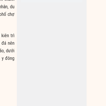
nhân, du
 phố chợ
kiên trì
i đá nên
ão, dưới
y y đông