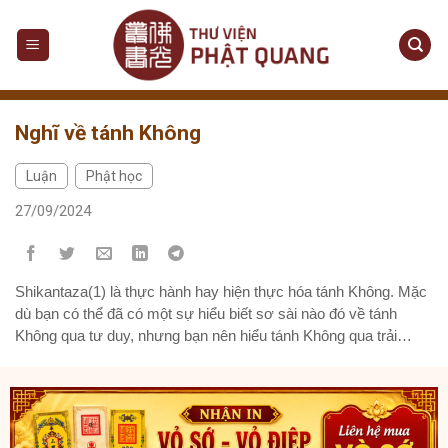
Skip
to
content
Nghĩ về tánh Không
Luận
Phật học
,
27/09/2024
Shikantaza(1) là thực hành hay hiện thực hóa tánh Không. Mặc
dù bạn có thể đã có một sự hiểu biết sơ sài nào đó về tánh
Không qua tư duy, nhưng bạn nên hiểu tánh Không qua trải
nghiệm của mình. Bạn có một ý tưởng về vô và một ý tưởng về
hữu và bạn nghĩ rằng hữu và vô là hai ý tưởng đối lập nhau.
Nhưng trong Phật giáo, cả hai đều...