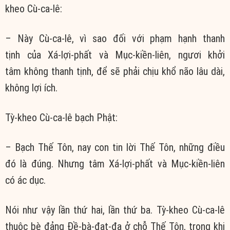
kheo Cù-ca-lê:
– Này Cù-ca-lê, vì sao đối với
phạm hạnh
thanh
tịnh
của Xá-lợi-phất và Mục-kiền-liên, ngươi
khởi
tâm
không
thanh tịnh
, để sẽ phải chịu
khổ não
lâu dài
,
không
lợi ích
.
Tỳ-kheo Cù-ca-lê
bạch Phật
:
– Bạch
Thế Tôn
, nay con tin lời
Thế Tôn
, những điều
đó là đúng. Nhưng tâm Xá-lợi-phất và Mục-kiền-liên
có
ác dục
.
Nói như vậy lần thứ hai, lần thứ ba. Tỳ-kheo Cù-ca-lê
thuộc bè đảng Đề-bà-đạt-đa ở chỗ
Thế Tôn
, trong khi