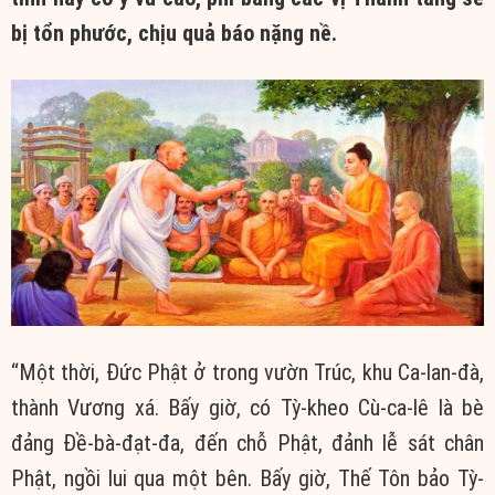
bị tổn phước, chịu
quả báo
nặng nề.
“Một thời,
Đức Phật
ở trong vườn Trúc, khu Ca-lan-đà,
thành
Vương xá
. Bấy giờ, có Tỳ-kheo Cù-ca-lê là bè
đảng Đề-bà-đạt-đa, đến chỗ Phật,
đảnh lễ
sát
chân
Phật
, ngồi lui qua một bên. Bấy giờ,
Thế Tôn
bảo Tỳ-