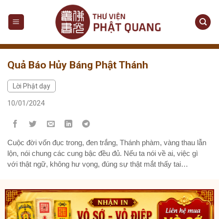
Skip
to
content
Quả Báo Hủy Báng Phật Thánh
Lời Phật dạy
10/01/2024
Cuộc đời vốn đục trong, đen trắng, Thánh phàm, vàng thau lẫn
lộn, nói chung các cung bậc đều đủ. Nếu ta nói về ai, việc gì
với thật ngữ, không hư vọng, đúng sự thật mắt thấy tai
nghe, thiết nghĩ cũng chẳng có gì phải sợ. Chỉ sợ là ta nói không
đúng với sự thật, nghe theo số đông mà dèm pha đàm...