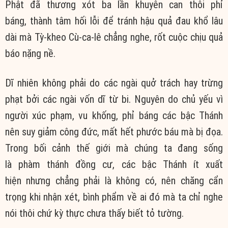
Phật
đã
thương xót
ba lần khuyên can thôi
phỉ
báng
,
thành tâm
hối lỗi
để tránh
hậu quả
đau khổ
lâu
dài
mà Tỳ-kheo Cù-ca-lê chẳng nghe,
rốt cuộc
chịu
quả
báo
nặng nề.
Dĩ nhiên
không phải do các ngài
quở trách
hay
trừng
phạt
bởi các ngài vốn dĩ
từ bi
.
Nguyên do
chủ yếu vì
người
xúc phạm
, vu khống,
phỉ báng
các bậc Thánh
nên
suy giảm
công đức
, mất hết phước báu mà bị đọa.
Trong bối cảnh
thế giới
mà
chúng ta
đang sống
là
phàm thánh
đồng cư, các bậc Thánh ít
xuất
hiện
nhưng chẳng phải là không có, nên chăng
cẩn
trọng
khi
nhận xét
, bình phẩm về ai đó mà ta chỉ nghe
nói thôi chứ kỳ thực chưa thấy biết
tỏ tường
.