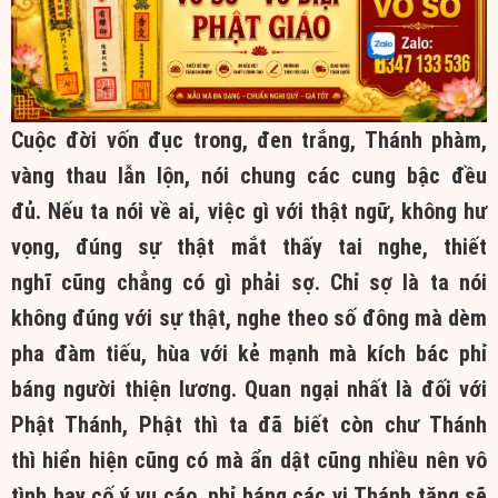
Cuộc đời
vốn đục trong, đen trắng, Thánh phàm,
vàng thau
lẫn lộn
, nói chung các cung bậc đều
đủ. Nếu ta nói về ai, việc gì với
thật ngữ
, không
hư
vọng
, đúng
sự thật
mắt thấy tai nghe,
thiết
nghĩ
cũng chẳng có gì phải sợ. Chỉ sợ là ta nói
không đúng với
sự thật
, nghe theo số đông mà dèm
pha
đàm tiếu
, hùa với kẻ mạnh mà
kích bác
phỉ
báng
người thiện lương.
Quan ngại
nhất là đối với
Phật Thánh, Phật thì ta đã biết còn chư Thánh
thì
hiển hiện
cũng có mà
ẩn dật
cũng nhiều nên vô
tình hay
cố ý
vu cáo
,
phỉ báng
các vị
Thánh tăng
sẽ