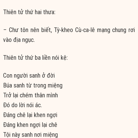
Thiên tử
thứ hai thưa:
–
Chư tôn
nên biết, Tỳ-kheo Cù-ca-lê
mạng chung
rơi
vào
địa ngục
.
Thiên tử
thứ ba liền nói kệ:
Con người
sanh ở đời
Búa sanh từ trong miệng
Trở lại
chém thân mình
Đó do
lời nói
ác.
Đáng chê
lại khen ngợi
Đáng khen
ngợi lại chê
Tội này sanh nơi miệng