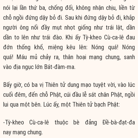
nói lại lần thứ ba, chống đối, không nhận chịu, liền từ
chỗ ngồi
đứng dậy
bỏ đi. Sau khi
đứng dậy
bỏ đi, khắp
người ông nổi đầy mụt nhọt giống như trái lật,
dần
dần
to lên như trái đào. Khi ấy Tỳ-kheo Cù-ca-lê
đau
đớn
thống khổ
, miệng kêu lên: Nóng quá! Nóng
quá!
Máu mủ
chảy ra, thân hoại
mạng chung
, sanh
vào
địa ngục
lớn Bát-đàm-ma.
Bấy giờ, có ba vị
Thiên tử
dung mạo
tuyệt vời
, vào lúc
cuối đêm, đến chỗ Phật, cúi đầu lễ sát
chân Phật
, ngồi
lui qua một bên.
Lúc ấy
, một
Thiên tử
bạch Phật
:
-Tỳ-kheo Cù-ca-lê thuộc bè đảng Đề-bà-đạt-đa
nay
mạng chung
.