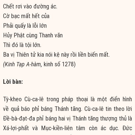
Chết rơi vào đường ác.
Cờ bạc mất hết của
Phải quấy
là lỗi lớn
Hủy Phật cùng
Thanh văn
Thì đó là tội lớn.
Ba vị
Thiên tử
kia nói kệ này rồi liền biến mất.
(Kinh Tạp A-hàm,
kinh số 1278)
Lời bàn:
Tỳ-kheo Cù-ca-lê trong
pháp thoại
là một điển hình
về
quả báo
phỉ báng
Thánh tăng
. Cù-ca-lê
tin theo
lời
Đề-bà-đạt-đa
phỉ báng
hai vị
Thánh tăng
thượng thủ
là
Xá-lợi-phất và Mục-kiền-liên tâm còn
ác dục
.
Đức