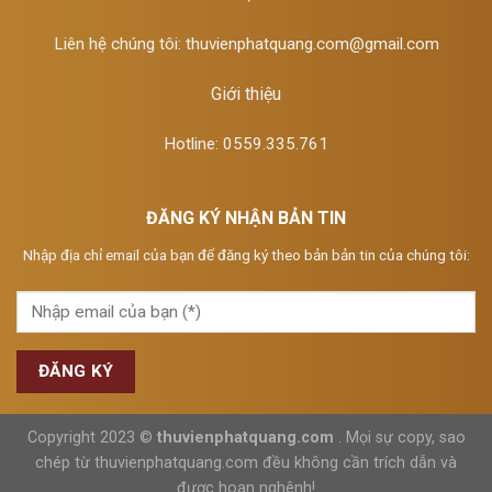
Liên hệ chúng tôi:
thuvienphatquang.com@gmail.com
Giới thiệu
Hotline: 0559.335.761
ĐĂNG KÝ NHẬN BẢN TIN
Nhập địa chỉ email của bạn để đăng ký theo bản bản tin của chúng tôi:
Copyright 2023 ©
thuvienphatquang.com
. Mọi sự copy, sao
chép từ thuvienphatquang.com đều không cần trích dẫn và
được hoan nghênh!