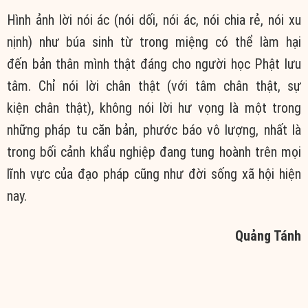
Hình ảnh
lời nói
ác (
nói dối
, nói ác, nói chia rẻ, nói xu
nịnh) như búa sinh từ trong miệng có thể làm hại
đến
bản thân
mình thật đáng cho người học Phật
lưu
tâm
. Chỉ nói lời
chân thật
(với
tâm chân
thật,
sự
kiện
chân thật
), không nói lời
hư vọng
là một trong
những pháp tu
căn bản
,
phước báo
vô lượng
, nhất là
trong bối cảnh
khẩu nghiệp
đang
tung hoành
trên mọi
lĩnh vực của
đạo pháp
cũng như
đời sống
xã hội
hiện
nay.
Quảng Tánh