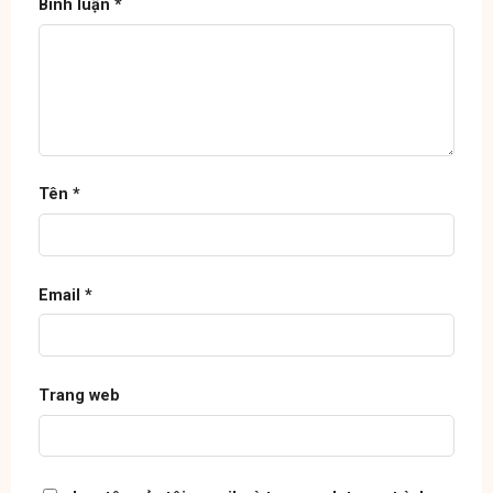
Bình luận
*
Tên
*
Email
*
Trang web