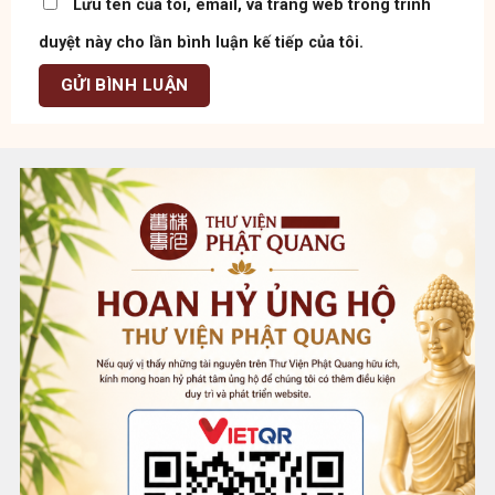
Lưu tên của tôi, email, và trang web trong trình
duyệt này cho lần bình luận kế tiếp của tôi.