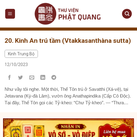
Skip
to
content
20. Kinh An trú tầm (Vtakkasanthàna sutta)
Kinh Trung Bộ
12/10/2023
Như vầy tôi nghe. Một thời, Thế Tôn trú ở Savatthi (Xá-vệ), tại
Jetavana (Kỳ-đà Lâm), vườn ông Anathapindika (Cấp Cô Ðộc).
Tại đây, Thế Tôn gọi các Tỷ-kheo: “Chư Tỷ-kheo”. — “Thưa
vâng, bạch Thế Tôn”, các Tỷ-kheo ấy vâng đáp Thế Tôn. Thế
Tôn thuyết giảng như sau: — Chư Tỷ-kheo, Tỷ-kheo muốn...