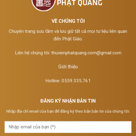
VỀ CHÚNG TÔI
Chuyên trang sưu tầm và lưu giữ tất cả mọi tư liệu liên quan
đến Phật Giáo.
Liên hệ chúng tôi:
thuvienphatquang.com@gmail.com
Giới thiệu
Hotline: 0559.335.761
ĐĂNG KÝ NHẬN BẢN TIN
Nhập địa chỉ email của bạn để đăng ký theo bản bản tin của chúng tôi: