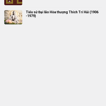
Tiểu sử Đại lão Hòa thượng Thích Trí Hải (1906
-1979)