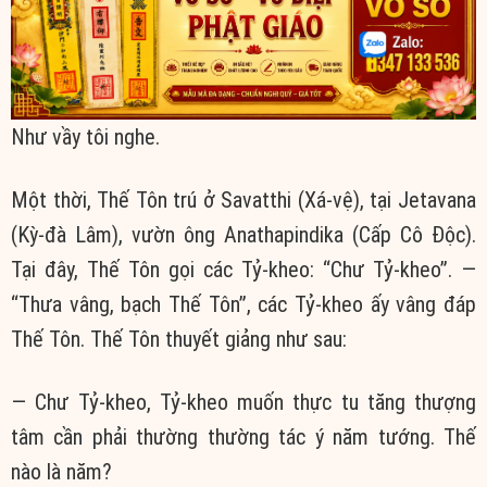
Như vầy tôi nghe.
Một thời, Thế Tôn trú ở Savatthi (Xá-vệ), tại Jetavana
(Kỳ-đà Lâm), vườn ông Anathapindika (Cấp Cô Ðộc).
Tại đây, Thế Tôn gọi các Tỷ-kheo: “Chư Tỷ-kheo”. —
“Thưa vâng, bạch Thế Tôn”, các Tỷ-kheo ấy vâng đáp
Thế Tôn. Thế Tôn thuyết giảng như sau:
— Chư Tỷ-kheo, Tỷ-kheo muốn thực tu tăng thượng
tâm cần phải thường thường tác ý năm tướng. Thế
nào là năm?