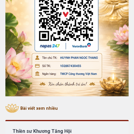
Bài viết xem nhiều
Thiền sư Khương Tăng Hội