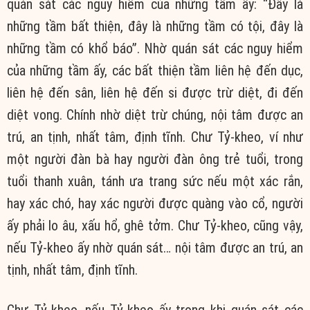
quán sát các nguy hiểm của những tầm ấy: “Ðây là
những tầm bất thiện, đây là những tầm có tội, đây là
những tầm có khổ báo”. Nhờ quán sát các nguy hiểm
của những tầm ấy, các bất thiện tầm liên hệ đến dục,
liên hệ đến sân, liên hệ đến si được trừ diệt, đi đến
diệt vong. Chính nhờ diệt trừ chúng, nội tâm được an
trú, an tịnh, nhất tâm, định tĩnh. Chư Tỷ-kheo, ví như
một người đàn bà hay người đàn ông trẻ tuổi, trong
tuổi thanh xuân, tánh ưa trang sức nếu một xác rắn,
hay xác chó, hay xác người được quàng vào cổ, người
ấy phải lo âu, xấu hổ, ghê tởm. Chư Tỷ-kheo, cũng vậy,
nếu Tỷ-kheo ấy nhờ quán sát… nội tâm được an trú, an
tịnh, nhất tâm, định tĩnh.
Chư Tỷ-kheo, nếu Tỷ-kheo ấy trong khi quán sát các