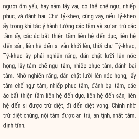
người ốm yếu, hay nắm lấy vai, có thể chế ngự, nhiếp
phục, và đánh bại. Chư Tỷ-kheo, cũng vậy, nếu Tỷ-kheo
ấy trong khi tác ý hành tướng các tầm và sự an trú các
tầm ấy, các ác bất thiện tầm liên hệ đến dục, liên hệ
đến sân, liên hệ đến si vẫn khởi lên, thời chư Tỷ-kheo,
Tỷ-kheo ấy phải nghiến răng, dán chặt lưỡi lên nóc
họng, lấy tâm chế ngự tâm, nhiếp phục tâm, đánh bại
tâm. Nhờ nghiến răng, dán chặt lưỡi lên nóc họng, lấy
tâm chế ngự tâm, nhiếp phục tâm, đánh bại tâm, các
ác bất thiện tầm liên hệ đến dục, liên hệ đến sân, liên
hệ đến si được trừ diệt, đi đến diệt vong. Chính nhờ
trừ diệt chúng, nội tâm được an trú, an tịnh, nhất tâm,
định tĩnh.