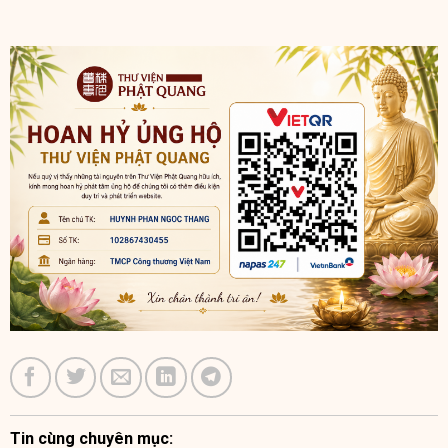
Tin cùng chuyên mục: