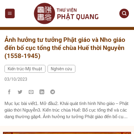
Skip
to
content
Ảnh hưởng tư tưởng Phật giáo và Nho giáo
đến bố cục tổng thể chùa Huế thời Nguyễn
(1558-1945)
Kiến trúc-Mỹ thuật
Nghiên cứu
,
03/10/2023
Mục lục bài viết1. Mở đầu2. Khái quát tình hình Nho giáo – Phật
giáo thời Nguyễn3. Kiến trúc chùa Huế: Bố cục tổng thể và các
dạng thường gặp4. Ảnh hưởng tư tưởng Phật giáo đến bố cục
tổng thể ngôi chùa Huế4.1. Ảnh hưởng của triết lý về nhân sinh
quan4.2. Ảnh hưởng...