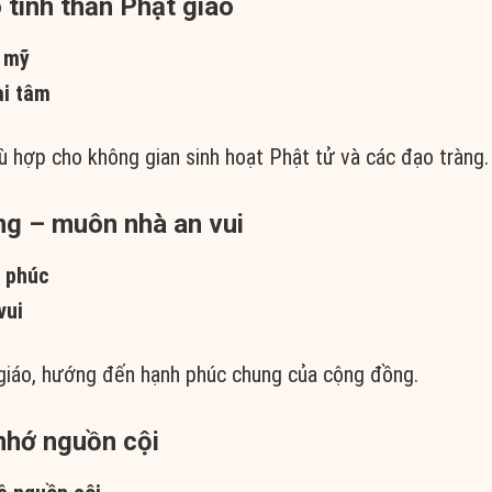
 tinh thần Phật giáo
n mỹ
ài tâm
hù hợp cho không gian sinh hoạt Phật tử và các đạo tràng.
ng – muôn nhà an vui
 phúc
vui
t giáo, hướng đến hạnh phúc chung của cộng đồng.
 nhớ nguồn cội