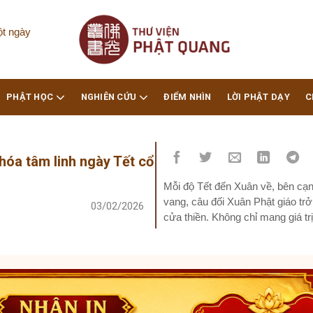
ột ngày
PHẬT HỌC
NGHIÊN CỨU
ĐIỂM NHÌN
LỜI PHẬT DẠY
C
hóa tâm linh ngày Tết cổ
Mỗi độ Tết đến Xuân về, bên cạ
vang, câu đối Xuân Phật giáo trở
03/02/2026
cửa thiền. Không chỉ mang giá tr
nhắc nhở con người...