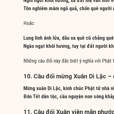
Nghi ngút khói hương, xa đất mẹ vẫn nhớ v
Tôn nghiêm mâm ngũ quả, chốn quê người 
Hoặc:
Lung linh ánh lửa, dẫu xa quê cũ chẳng qu
Ngào ngạt khói hương, tuy tại đất người k
Những câu đối này đặc biệt ý nghĩa với Phật t
10. Câu đối mừng Xuân Di Lặc – 
Mừng xuân Di Lặc, kính chúc Phật tử nhà n
Đón Tết dân tộc, cầu nguyện non sông khắp
11. Câu đối Xuân viên mãn phướ