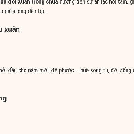
câu đối Xuân trong chùa
hướng đến sự an lạc nội tâm, g
o giữa lòng dân tộc.
ầu xuân
khởi đầu cho năm mới, để phước – huệ song tu, đời sống
ờng