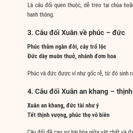
Là câu đối quen thuộc, dễ treo tại chùa ho
hanh thông.
3. Câu đối Xuân về phúc – đức
Phúc thắm ngàn đời, cây trổ lộc
Đức dày muôn thuở, nhánh đơm hoa
Phúc và đức được ví như gốc rễ, từ đó sinh ra 
4. Câu đối Xuân an khang – thịn
Xuân an khang, đức tài như ý
Tết thịnh vượng, phúc thọ vô biên
Câu đối đề cao sự hài hòa giữa vật chất và đ