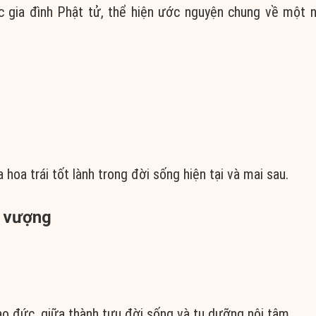
ặc gia đình Phật tử, thể hiện ước nguyện chung về một
hoa trái tốt lành trong đời sống hiện tại và mai sau.
h vượng
ạo đức, giữa thành tựu đời sống và tu dưỡng nội tâm.