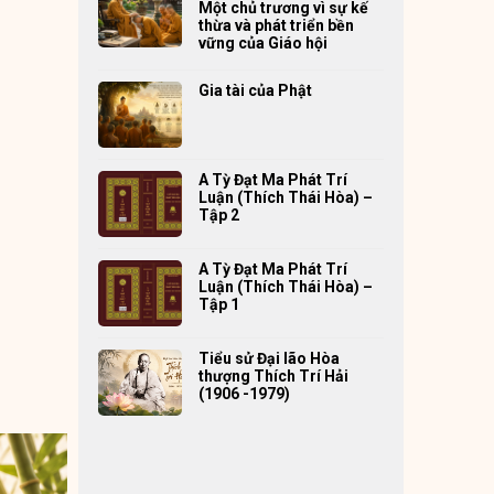
Một chủ trương vì sự kế
thừa và phát triển bền
vững của Giáo hội
Gia tài của Phật
A Tỳ Đạt Ma Phát Trí
Luận (Thích Thái Hòa) –
Tập 2
A Tỳ Đạt Ma Phát Trí
Luận (Thích Thái Hòa) –
Tập 1
Tiểu sử Đại lão Hòa
thượng Thích Trí Hải
(1906 -1979)