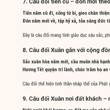
7. Câu đối tiễn cũ – đón mới theo
Tiễn năm cũ đi, sống từ bi, gieo chân thiệ
Đón năm mới về, tập hỷ xả, tỏa sáng đức t
Đây là câu đối mang tính giáo dục sâu sắc, p
8. Câu đối Xuân gắn với cộng đồ
Sắc xuân hòa năm mới, cầu muôn nhà hạnh
Hương Tết quyện trí lành, chúc trăm họ an 
Câu đối thể hiện tinh thần nhập thế của Phậ
9. Câu đối Xuân nơi đất khách –