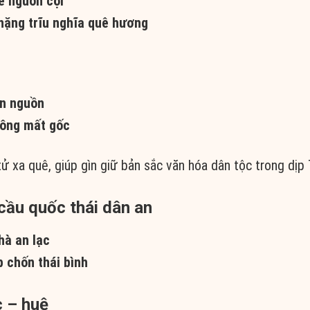
ề nguồn cội
nặng trĩu nghĩa quê hương
ên nguồn
hông mất gốc
ử xa quê, giúp gìn giữ bản sắc văn hóa dân tộc trong dịp 
cầu quốc thái dân an
hà an lạc
 chốn thái bình
c – huệ