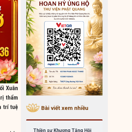
ối Xuân
trị thẩm
 trí tuệ
Bài viết xem nhiều
Thiền sư Khương Tăng Hội