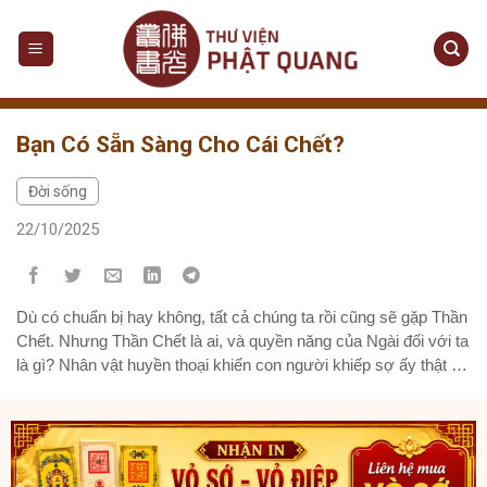
Skip
to
content
Bạn Có Sẵn Sàng Cho Cái Chết?
Đời sống
22/10/2025
Dù có chuẩn bị hay không, tất cả chúng ta rồi cũng sẽ gặp Thần
Chết. Nhưng Thần Chết là ai, và quyền năng của Ngài đối với ta
là gì? Nhân vật huyền thoại khiến con người khiếp sợ ấy thật ra
chỉ là nhân cách hóa của vô thường và luật nhân quả (nghiệp).
Theo Phật giáo, vị Thần này là bất khả chiến...