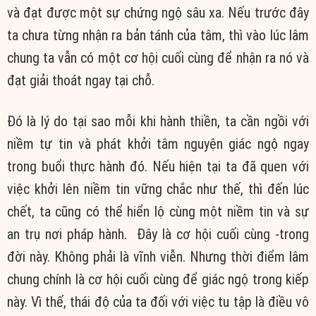
và
đạt được
một sự
chứng ngộ
sâu xa
. Nếu trước đây
ta chưa từng
nhận ra
bản tánh
của tâm, thì vào lúc
lâm
chung
ta
vẫn có
một cơ hội
cuối cùng
để
nhận ra
nó và
đạt
giải thoát
ngay tại chỗ.
Đó là
lý do
tại sao mỗi khi hành thiền, ta cần ngồi với
niềm tự tin và
phát khởi
tâm nguyện
giác ngộ
ngay
trong buổi
thực hành
đó. Nếu
hiện tại
ta đã quen với
việc khởi lên
niềm tin
vững chắc
như thế, thì đến lúc
chết, ta cũng có thể
hiển lộ
cùng một
niềm tin
và sự
an trụ nơi
pháp hành
. Đây là cơ hội
cuối cùng
-trong
đời này. Không phải là
vĩnh viễn
. Nhưng thời điểm
lâm
chung
chính là cơ hội
cuối cùng
để
giác ngộ
trong kiếp
này. Vì thế,
thái độ
của ta đối với việc
tu tập
là điều
vô