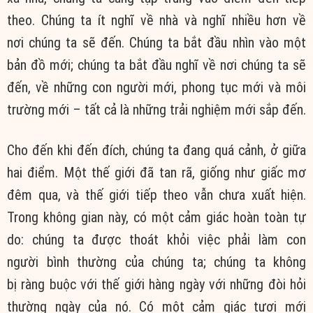
theo
.
Chúng ta
ít nghĩ về nhà và nghĩ nhiều hơn về
nơi
chúng ta
sẽ đến.
Chúng ta
bắt đầu nhìn vào một
bản đồ mới;
chúng ta
bắt đầu nghĩ về nơi
chúng ta
sẽ
đến, về những
con người
mới, phong tục mới và môi
trường mới – tất cả là những trải nghiệm mới sắp đến.
Cho đến
khi đến đích,
chúng ta
đang quá cảnh, ở giữa
hai điểm.
Một thế
giới đã tan rã, giống như giấc mơ
đêm qua, và
thế giới
tiếp theo
vẫn chưa
xuất hiện
.
Trong
không gian
này, có một
cảm giác
hoàn toàn
tự
do
:
chúng ta
được
thoát khỏi
việc phải
làm
con
người
bình thường
của
chúng ta
;
chúng ta
không
bị
ràng buộc
với
thế giới
hàng ngày với những đòi hỏi
thường ngày của nó. Có một
cảm giác
tươi mới