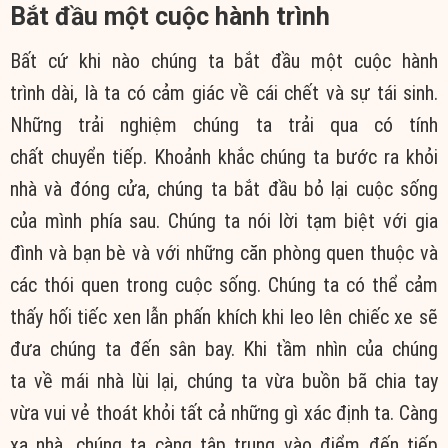
Bắt đầu một cuộc
hành trình
Bất cứ khi nào
chúng ta
bắt đầu một cuộc
hành
trình
dài, là ta có
cảm giác
về cái chết và sự
tái sinh
.
Những trải nghiệm
chúng ta
trải qua
có
tính
chất
chuyển tiếp. Khoảnh khắc
chúng ta
bước ra
khỏi
nhà và
đóng cửa
,
chúng ta
bắt đầu bỏ lại cuộc sống
của mình phía sau.
Chúng ta
nói lời tạm biệt với
gia
đình
và bạn bè và với những căn phòng
quen thuộc
và
các
thói quen
trong cuộc sống.
Chúng ta
có thể
cảm
thấy
hối tiếc
xen lẫn
phấn khích khi leo lên chiếc xe sẽ
đưa
chúng ta
đến sân bay. Khi tầm nhìn của
chúng
ta
về mái nhà lùi lại,
chúng ta
vừa buồn bã chia tay
vừa
vui vẻ
thoát khỏi
tất cả những gì xác định ta. Càng
xa nhà,
chúng ta
càng tập trung vào điểm đến
tiếp