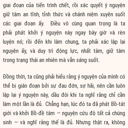
giai đoạn của tiến trình chết, rồi xác
quyết ý
nguyện
giữ tâm
an tĩnh
,
tỉnh thức
và
chánh niệm
xuyên suốt
các giai đoạn ấy. Điều
vô cùng
quan trọng là ta
phải
phát khởi
ý nguyện
này ngay bây giờ và
rèn
luyện
nó; rồi đến khi
lâm chung
, ta phải xác lập lại
nguyện ấy, và
duy trì
động lực
,
nhất tâm
, giữ tâm
trong
trạng thái
an nhiên
mà vẫn
sáng suốt
.
Đồng thời
, ta cũng phải hiểu rằng
ý nguyện
của mình có
thể bị
gián đoạn
bởi sự
đau đớn
,
sợ hãi
, nên cần luôn
lập lại
ý nguyện
này, dầu đôi khi ta nghĩ rằng chỉ cần
làm
một lần
là đủ. Chẳng hạn, lúc đó ta đã phát Bồ-tát
giới và khởi
Bồ-đề tâm
— nguyện
cứu độ
tất cả
chúng
sinh
— và nghĩ rằng thế là đủ. Nhưng thật ra, không