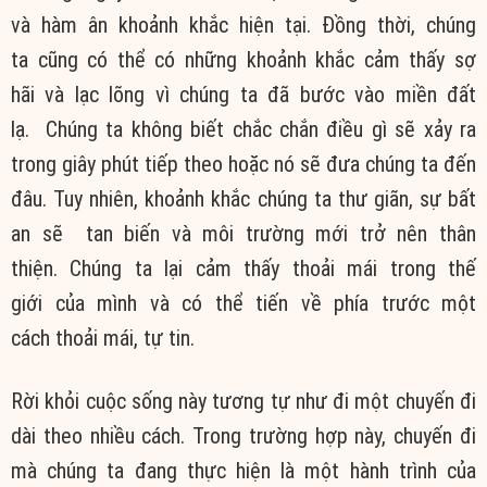
và
hàm ân
khoảnh khắc
hiện tại
.
Đồng thời
,
chúng
ta
cũng có thể có những khoảnh khắc
cảm thấy
sợ
hãi
và lạc lõng vì
chúng ta
đã bước vào miền đất
lạ.
Chúng ta
không biết
chắc chắn
điều gì sẽ xảy ra
trong giây phút
tiếp theo
hoặc nó sẽ đưa
chúng ta
đến
đâu.
Tuy nhiên
, khoảnh khắc
chúng ta
thư giãn, sự
bất
an
sẽ tan biến và môi trường mới trở nên
thân
thiện
.
Chúng ta
lại
cảm thấy
thoải mái
trong
thế
giới
của mình và có thể tiến về phía trước một
cách
thoải mái
, tự tin.
Rời khỏi cuộc sống này
tương tự
như đi một chuyến đi
dài theo nhiều cách. Trong
trường hợp
này, chuyến đi
mà
chúng ta
đang
thực hiện
là một
hành trình
của