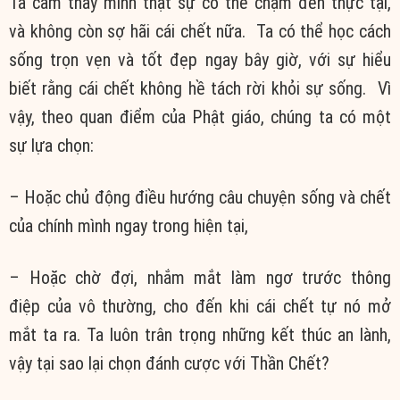
Ta
cảm thấy
mình thật sự có thể chạm đến
thực tại
,
và không còn
sợ hãi
cái chết nữa. Ta có thể học
cách
sống
trọn vẹn
và
tốt đẹp
ngay bây giờ, với sự
hiểu
biết
rằng cái chết không hề tách rời khỏi sự sống.
Vì
vậy
, theo
quan điểm
của
Phật giáo
,
chúng ta
có một
sự
lựa chọn
:
– Hoặc chủ động điều hướng
câu chuyện
sống và chết
của chính mình ngay trong
hiện tại
,
– Hoặc chờ đợi, nhắm mắt làm ngơ trước
thông
điệp
của
vô thường
,
cho đến
khi cái chết tự nó
mở
mắt
ta ra
. Ta luôn
trân trọng
những
kết thúc
an lành
,
vậy tại sao lại chọn đánh cược với Thần Chết?