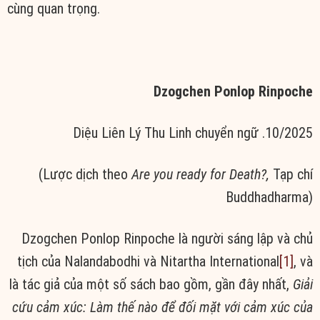
cùng
quan trọng.
Dzogchen Ponlop Rinpoche
Diệu Liên
Lý Thu Linh chuyển ngữ .10/2025
(Lược dịch theo
Are you ready for Death?,
Tạp chí
Buddhadharma)
Dzogchen Ponlop Rinpoche là người
sáng lập
và chủ
tịch của Nalandabodhi và Nitartha International
[1]
, và
là
tác giả
của một số sách
bao gồm
,
gần đây
nhất,
Giải
cứu
cảm xúc
: Làm thế nào để đối mặt với
cảm xúc
của