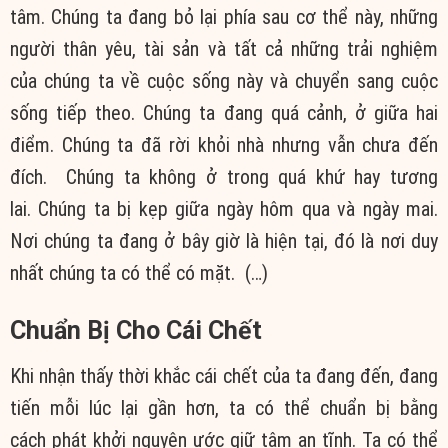
tâm.
Chúng ta
đang bỏ lại phía sau cơ thể này, những
người
thân yêu
,
tài sản
và tất cả những trải nghiệm
của
chúng ta
về cuộc sống này và chuyển sang cuộc
sống
tiếp theo
.
Chúng ta
đang quá cảnh, ở giữa hai
điểm.
Chúng ta
đã rời khỏi nhà nhưng vẫn chưa đến
đích.
Chúng ta
không ở trong
quá khứ
hay tương
lai.
Chúng ta
bị kẹp giữa ngày hôm qua và ngày mai.
Nơi
chúng ta
đang ở bây giờ là
hiện tại
, đó là nơi
duy
nhất
chúng ta
có thể có mặt. (…)
Chuẩn Bị Cho Cái Chết
Khi
nhận thấy
thời khắc
cái chết của ta đang đến, đang
tiến mỗi lúc lại gần hơn, ta có thể chuẩn bị bằng
cách
phát khởi
nguyện ước giữ tâm
an tĩnh
. Ta có thể