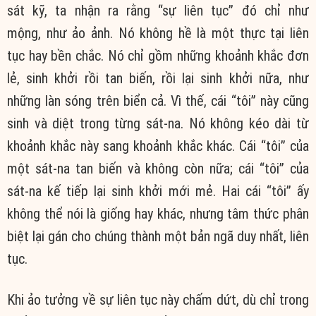
sát
kỹ, ta
nhận ra
rằng “sự liên tục” đó chỉ như
mộng,
như ảo
ảnh. Nó không hề là một
thực tại
liên
tục
hay bền chắc. Nó chỉ gồm những khoảnh khắc đơn
lẻ,
sinh khởi
rồi tan biến, rồi lại
sinh khởi
nữa, như
những làn sóng trên biển cả. Vì thế, cái “tôi” này cũng
sinh và diệt trong từng sát-na. Nó không kéo dài từ
khoảnh khắc này sang khoảnh khắc khác. Cái “tôi” của
một sát-na tan biến và không còn nữa; cái “tôi” của
sát-na
kế tiếp
lại
sinh khởi
mới mẻ. Hai cái “tôi” ấy
không thể nói là giống hay khác, nhưng
tâm thức
phân
biệt
lại
gán cho
chúng thành một
bản ngã
duy nhất
,
liên
tục
.
Khi
ảo tưởng
về sự
liên tục
này
chấm dứt
, dù chỉ trong