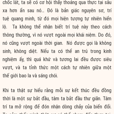
chốc lát, ta sẽ có cơ hội thấy thoáng qua
thực tại
sâu
xa
hơn ẩn sau nó… Đó là
bản giác
nguyên sơ,
trí
tuệ
quang minh
, từ đó mọi
hiện tượng tự nhiên
hiển
lộ
. Ta không thể
nhận biết
trí tuệ
này theo
cách
thông
thường, vì nó vượt ngoài mọi khái niệm. Do đó,
nó cũng vượt ngoài
thời gian
. Nó được gọi là
không
sinh
, không diệt. Nếu ta có thể
an trú
trong
kinh
nghiệm
ấy, thì
quá khứ
và tương lai đều được siêu
vượt, và ta
tỉnh thức
một cách
tự nhiên
giữa
một
thế
giới
bao la
và sáng chói.
Khi ta thật sự hiểu rằng mỗi sự
kết thúc
đều
đồng
thời
là một sự bắt đầu, tâm ta bắt đầu thư giãn.
Tâm
trí
ta
mở rộng
để đón nhận dòng chảy của
biến đổi
.