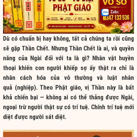
Dù có chuẩn bị hay không, tất cả
chúng ta
rồi cũng
sẽ gặp Thần Chết. Nhưng Thần Chết là ai, và
quyền
năng
của Ngài đối với ta là gì? Nhân vật huyền
thoại khiến
con người
khiếp sợ ấy thật ra chỉ là
nhân cách hóa của
vô thường
và
luật nhân
quả
(nghiệp). Theo
Phật giáo
, vị Thần này là bất
khả chiến bại — không ai có thể thắng được Ngài,
ngoại trừ người thật sự có
trí tuệ
.
Chính trí
tuệ mới
diệt được người sát diệt.