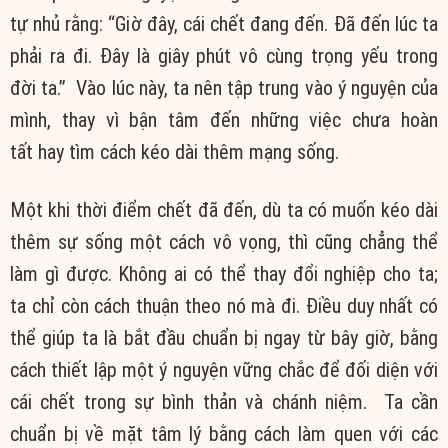
tự nhủ rằng: “Giờ đây, cái chết đang đến. Đã đến lúc ta
phải ra đi. Đây là giây phút
vô cùng
trọng yếu
trong
đời
ta.” Vào lúc này, ta nên tập trung vào
ý nguyện
của
mình, thay vì bận tâm đến những việc chưa
hoàn
tất
hay
tìm cách
kéo dài thêm mạng sống.
Một khi thời điểm chết đã đến, dù ta có muốn kéo dài
thêm sự sống một cách
vô vọng
, thì cũng chẳng thể
làm gì được. Không ai có thể thay đổi nghiệp cho ta;
ta chỉ còn cách
thuận theo
nó mà đi. Điều
duy nhất
có
thể giúp ta là bắt đầu chuẩn bị ngay từ bây giờ, bằng
cách
thiết lập
một
ý nguyện
vững chắc
để
đối diện
với
cái chết trong sự bình thản và
chánh niệm
. Ta cần
chuẩn bị về mặt
tâm lý
bằng cách làm quen với các