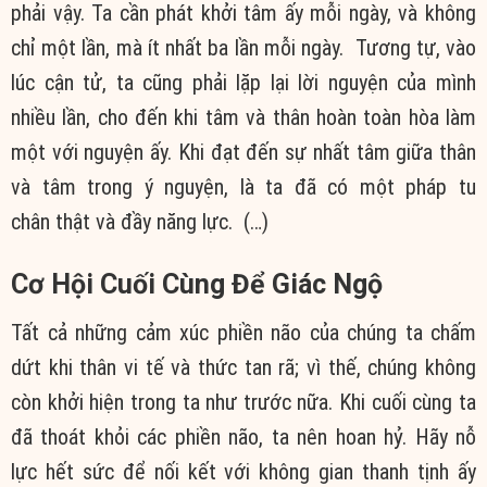
phải vậy. Ta cần
phát khởi
tâm ấy mỗi ngày, và không
chỉ
một lần
, mà
ít nhất
ba lần mỗi ngày.
Tương tự
, vào
lúc cận tử, ta cũng phải lặp lại
lời nguyện
của mình
nhiều lần,
cho đến
khi tâm và thân
hoàn toàn
hòa làm
một với nguyện ấy. Khi
đạt đến
sự
nhất tâm
giữa thân
và tâm trong
ý nguyện
, là ta đã có một pháp
tu
chân
thật và đầy
năng lực
. (…)
Cơ Hội
Cuối Cùng
Để
Giác Ngộ
Tất cả những
cảm xúc
phiền não
của
chúng ta
chấm
dứt
khi thân
vi tế
và thức tan rã; vì thế, chúng không
còn khởi hiện trong ta như trước nữa. Khi
cuối cùng
ta
đã
thoát khỏi
các
phiền não
, ta nên
hoan hỷ
. Hãy
nỗ
lực
hết sức
để nối kết với
không gian
thanh tịnh
ấy