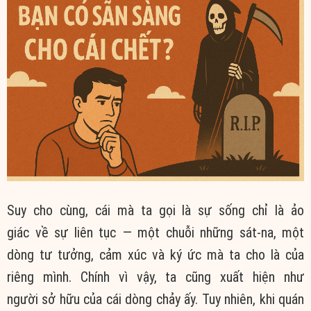
Suy cho cùng, cái mà ta gọi là sự sống chỉ là
ảo
giác
về sự
liên tục
— một chuỗi những sát-na, một
dòng
tư tưởng
,
cảm xúc
và ký ức mà ta cho là
của
riêng
mình. Chính
vì vậy
, ta cũng
xuất hiện
như
người
sở hữu
của cái dòng chảy ấy.
Tuy nhiên
, khi
quán