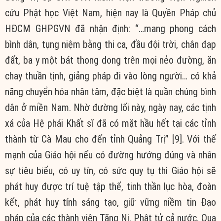
cứu Phật học Việt Nam, hiện nay là Quyền Pháp chủ
HĐCM GHPGVN đã nhận định: “…mang phong cách
bình dân, tụng niệm bằng thi ca, đầu đội trời, chân đạp
đất, ba y một bát thong dong trên mọi nẻo đường, ăn
chay thuần tịnh, giảng pháp đi vào lòng người… có khả
năng chuyển hóa nhân tâm, đặc biệt là quần chúng bình
dân ở miền Nam. Nhờ đường lối này, ngày nay, các tịnh
xá của Hệ phái Khất sĩ đã có mặt hầu hết tại các tỉnh
thành từ Cà Mau cho đến tỉnh Quảng Trị” [9]. Với thế
mạnh của Giáo hội nếu có đường hướng đúng và nhân
sự tiêu biểu, có uy tín, có sức quy tụ thì Giáo hội sẽ
phát huy được trí tuệ tập thể, tinh thần lục hòa, đoàn
kết, phát huy tính sáng tạo, giữ vững niềm tin Đạo
pháp của các thành viên Tăng Ni, Phật tử cả nước. Qua