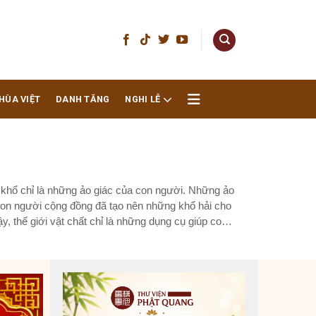
HÙA VIỆT
DANH TĂNG
NGHI LỄ
, khổ chỉ là những ảo giác của con người. Những ảo
con người cộng đồng đã tạo nên những khổ hải cho
ậy, thế giới vật chất chỉ là những dụng cụ giúp con
hế cho con người để sống. Nếu ai cho rằng, vật
 người ấy sẽ...