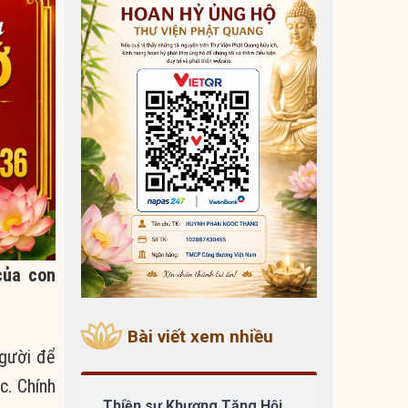
của con
Bài viết xem nhiều
người để
c. Chính
Thiền sư Khương Tăng Hội