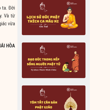
 ta. Đời
y. Và từ
giác vừa
HÁI HÒA