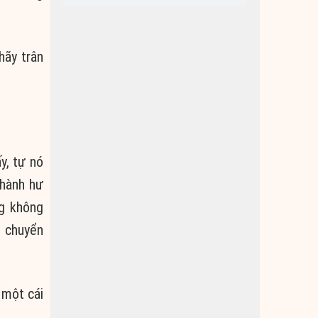
hãy trân
y, tự nó
thành hư
ng không
ó chuyển
 một cái