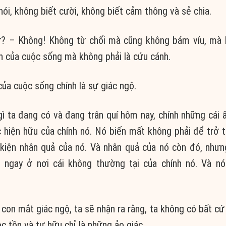
 nói, không biết cười, không biết cảm thông và sẻ chia.
ư? – Không! Không từ chối mà cũng không bám víu, mà 
n của cuộc sống mà không phải là cứu cánh.
của cuộc sống chính là sự giác ngộ.
gì ta đang có và đang trân quí hôm nay, chính những cái ấ
 hiện hữu của chính nó. Nó biến mất không phải để trở 
u kiện nhân quả của nó. Và nhân quả của nó còn đó, như
i ngay ở nơi cái không thường tại của chính nó. Và n
 con mắt giác ngộ, ta sẽ nhận ra rằng, ta không có bất cứ
ộc tồn và tự hữu chỉ là những ảo giác.