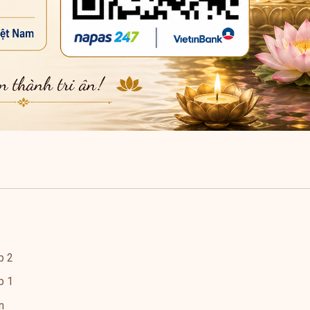
p 2
p 1
n