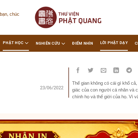
bạn, chúc
PHẬT HỌC
LỜI PHẬT DẠY
NGHIÊN CỨU
ĐIỂM NHÌN
C
Thế gian không có cái gì khổ cả
23/06/2022
giác của con người cá nhân và 
chính họ và thế giới của họ. Vì v
người sống mà không phải thay t
chất là cứu cánh của hạnh phúc,