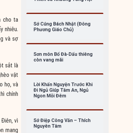
a cho ta
Sớ Cúng Bách Nhật (Đông
y nhiêu.
Phương Giáo Chủ)
ng và sợ
Sơn môn Bổ Đà-Dấu thiêng
còn vang mãi
t sắt là
ghèo vật
o họ, và
Lời Khấn Nguyện Trước Khi
Đi Ngủ Giúp Tâm An, Ngủ
hì chính
Ngon Mỗi Đêm
Điên, vì
Sớ Điệp Công Văn – Thích
Nguyên Tâm
uôn mang