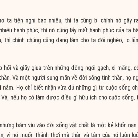
o ta tiện nghi bao nhiêu, thì ta cũng bị chính nó gây r
nhiêu hạnh phúc, thì nó cũng lấy mất hạnh phúc của ta bấ
, thì chính chúng cũng đang làm cho ta đói nghèo, lo lắ
hối và giãy giụa trên những đống ngói gạch, xi măng, cộ
 thần. Và một người sung mãn về đời sống tinh thần, họ n
thì nằm. Họ chỉ biết nhận vừa đủ những gì từ cuộc sống ch
Và, nếu họ có làm được điều gì hữu ích cho cuộc sống, t
.
 nhưng bám víu vào đời sống vật chất là một kẻ khốn nạn. 
ạn, vì nó muốn thảnh thơi mà thân và tâm của nó luôn l