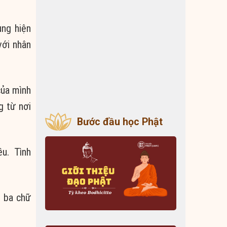
ùng hiện
với nhân
của mình
g từ nơi
Bước đầu học Phật
ều. Tình
p ba chữ