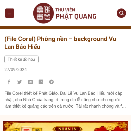
Skip
to
content
(File Corel) Phông nền – background Vu
Lan Báo Hiếu
Thiết kế đồ hoạ
27/09/2024
File Corel thiết kế Phật Giáo, Đại Lễ Vu Lan Báo Hiếu mới cập
nhật, cho Nhà Chùa trang trí trong dịp lễ cũng như cho người
làm thiết kế quảng cáo trên cả nước. Tải rất nhanh chóng và file
đã được tách lớp, dễ dàng chỉnh sửa. Tải xuống: Google Drive