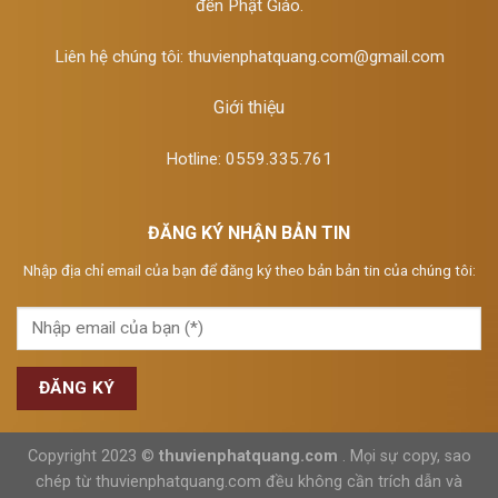
đến Phật Giáo.
Liên hệ chúng tôi:
thuvienphatquang.com@gmail.com
Giới thiệu
Hotline: 0559.335.761
ĐĂNG KÝ NHẬN BẢN TIN
Nhập địa chỉ email của bạn để đăng ký theo bản bản tin của chúng tôi:
Copyright 2023 ©
thuvienphatquang.com
. Mọi sự copy, sao
chép từ thuvienphatquang.com đều không cần trích dẫn và