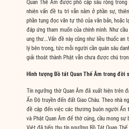
Quan Thế Âm được phổ cập sâu rộng trong qu
nhiên vấn đề tu trì vẫn nằm ở phần sự, thiên
phần tụng đọc văn tự thô của văn bản, hoặc 
đáp ứng tham muốn của chính mình. Như cầu hế
ung thư….Vấn đề này cũng như liều thuốc an th
lý bên trong, tức mỗi người cần quán sâu danh
giải thoát thành Phật vẫn chưa được chú trọn
Hình tượng Bồ tát Quan Thế Âm trong đời s
Tín ngưỡng thờ Quan Âm đã xuất hiện trên đấ
Ấn Độ truyền đến đất Giao Châu. Theo nhà n
đề cập đến việc các thương buôn người Ấn 
và Phật Quan Âm để thờ cúng, cầu mong sự bì
Việt đã tiếp thu tín ngưỡng Bồ Tát Quan Th