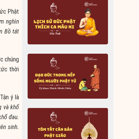
đức Phật
ăm nghìn
m Bồ tát
ức chúng
tức thời
Tận ý là
g và khổ
 khổ đau.
ên sinh.