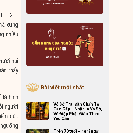
 1 – 2 –
 mà xưng
ng nhiều
mươi hai
hận thấy
Bài viết mới nhất
 là hình
Vỏ Sớ Trai Đàn Chẩn Tế
ỗi người
Cao Cấp – Nhận In Vỏ Sớ,
Vỏ Điệp Phật Giáo Theo
chấm dứt
Yêu Cầu
n ngưỡng
Trên 70 tuổi – nghỉ ngơi: