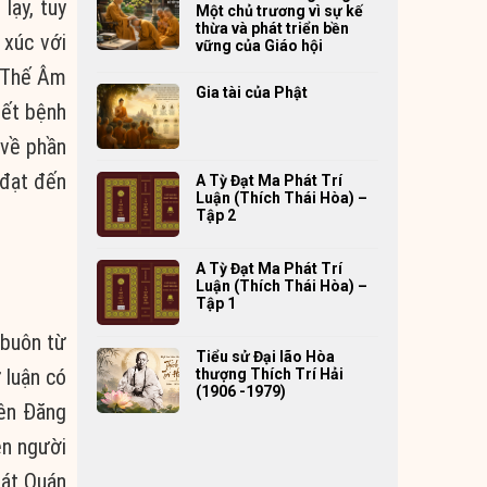
lạy, tuy
Một chủ trương vì sự kế
thừa và phát triển bền
 xúc với
vững của Giáo hội
n Thế Âm
Gia tài của Phật
hết bệnh
 về phần
 đạt đến
A Tỳ Đạt Ma Phát Trí
Luận (Thích Thái Hòa) –
Tập 2
A Tỳ Đạt Ma Phát Trí
Luận (Thích Thái Hòa) –
Tập 1
 buôn từ
Tiểu sử Đại lão Hòa
 luận có
thượng Thích Trí Hải
(1906 -1979)
iên Đăng
ên người
tát Quán