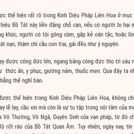
c thế hiện rất rõ trong Kinh Diệu Pháp Liên Hoa ở mục
 hiệu Bồ Tát này liền đặng chỗ cạn, nếu có người bị hại
ng khúc, người có tội gông cùm, gặp kẻ oán tặc, hoặc lò
 nạn, thậm chí cầu con trai, gái đều như ý nguyện.
lạy được công đức lớn, ngang bằng công đức thọ trì sáu 
ự thức ăn, y phục, giường nằm, thuốc men. Qua đây ta n
chẳng thể nghĩ bàn.
ược thế hiện trong Kinh Diệu Pháp Liên Hoa, không chỉ
y lễ lạy, cầu xin mà còn là sự tu tập trong nội tâm của m
của Vô Thường, Vô Ngã, Duyên Sinh của vạn pháp, từ đó 
độ rốt ráo của Bồ Tát Quan Âm. Tuy nhiên, ngày nay, tí