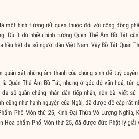
là một hình tượng rất quen thuộc đối với cộng đồng phậ
ng. Dù ít dù nhiều hình tượng Quan Thế Âm Bồ Tát cũn
ủa hầu hết đa số người dân Việt Nam. Vậy Bồ Tát Quan T
yện quán xét những âm thanh của chúng sinh để tuỳ duyên
ì là Quán Thế Âm Bồ Tát, nhưng ở góc độ văn hoá, tên 
đa số quần chúng nhân dân tiếp nhận, nên bài viết sử
nh cũng như hạnh nguyện của Ngài, đã được đề cập rất n
, Phẩm Phổ Môn thứ 25, Kinh Đại Thừa Vô Lượng Nghĩa, 
ên Hoa phẩm Phổ Môn thứ 25, đã được đức Phật lý giải v