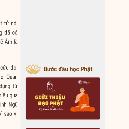
t tử nói
g đã có
hế Âm là
 cứu độ.
Bước đầu học Phật
gọi Quan
 dụng từ
hiều qua
Kinh Ngũ
ì sao vị