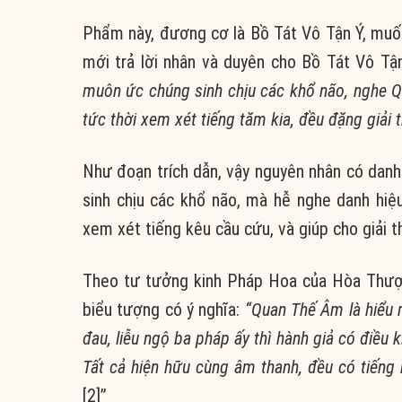
Phẩm này, đương cơ là Bồ Tát Vô Tận Ý, muốn
mới trả lời nhân và duyên cho Bồ Tát Vô Tậ
muôn ức chúng sinh chịu các khổ não, nghe 
tức thời xem xét tiếng tăm kia, đều đặng giải 
Như đoạn trích dẫn, vậy nguyên nhân có dan
sinh chịu các khổ não, mà hễ nghe danh hi
xem xét tiếng kêu cầu cứu, và giúp cho giải 
Theo tư tưởng kinh Pháp Hoa của Hòa Thượn
biểu tượng có ý nghĩa:
“Quan Thế Âm là hiểu rõ
đau, liễu ngộ ba pháp ấy thì hành giả có điều k
Tất cả hiện hữu cùng âm thanh, đều có tiếng 
[2]”