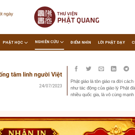
ột ngày
NGHIÊN CỨU
PHẬT HỌC
ĐIỂM NHÌN
LỜI PHẬT DẠY
C
ng tâm linh người Việt
Phật giáo là tôn giáo ra đời các
24/07/2023
như tác động của giáo lý Phật đ
nhiều quốc gia, là vô cùng mạnh 