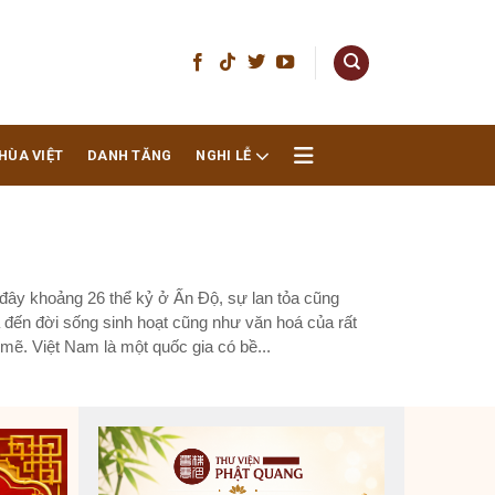
HÙA VIỆT
DANH TĂNG
NGHI LỄ
h đây khoảng 26 thể kỷ ở Ấn Độ, sự lan tỏa cũng
à đến đời sống sinh hoạt cũng như văn hoá của rất
mẽ. Việt Nam là một quốc gia có bề...