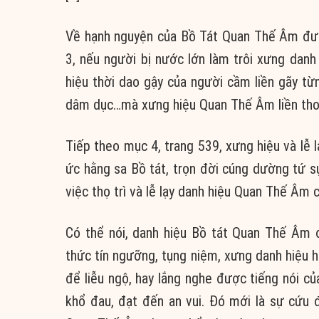
Về hạnh nguyện của Bồ Tát Quan Thế Âm đượ
3, nếu người bị nước lớn làm trôi xưng danh
hiệu thời dao gậy của người cầm liền gãy từ
dâm dục…mà xưng hiệu Quan Thế Âm liền thoát
Tiếp theo mục 4, trang 539, xưng hiệu và lễ 
ức hằng sa Bồ tát, trọn đời cúng dường tứ s
việc thọ trì và lễ lạy danh hiệu Quan Thế Âm 
Có thể nói, danh hiệu Bồ tát Quan Thế Âm đ
thức tín ngưỡng, tụng niệm, xưng danh hiệu ha
để liễu ngộ, hay lắng nghe được tiếng nói 
khổ đau, đạt đến an vui. Đó mới là sự cứu 