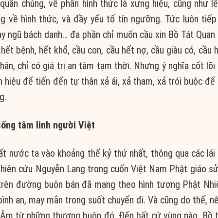
ần chúng, về phần hình thức là xưng hiệu, cũng như lễ 
g về hình thức, và đầy yếu tố tín ngưỡng. Tức luôn tiếp
lạy ngũ bách danh… đa phần chỉ muốn cầu xin Bồ Tát Qua
t bệnh, hết khổ, cầu con, cầu hết nợ, cầu giàu có, cầu 
ân, chỉ có giá trị an tâm tạm thời. Nhưng ý nghĩa cốt lõi
 hiệu để tiến đến tự thân xả ái, xả tham, xả trói buộc để
g.
ống tâm linh người Việt
t nước ta vào khoảng thế kỷ thứ nhất, thông qua các lái
ghiên cứu Nguyễn Lang trong cuốn Việt Nam Phật giáo sử
trên đường buôn bán đã mang theo hình tượng Phật Nh
nh an, may mắn trong suốt chuyến đi. Và cũng do thế, n
ế Âm từ những thương buôn đó. Đến bất cứ vùng nào, Bồ 