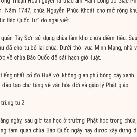
ường Thuận Hóa nguyên là thảo am Hàm Long do Giác Ph
ần. Năm 1747, chúa Nguyễn Phúc Khoát cho mở rộng khu
tứ Báo Quốc Tự” do ngài viết.
quân Tây Sơn sử dụng chùa làm kho chứa diêm tiêu. Sau
u đã cho tu bổ lại chùa. Dưới thời vua Minh Mạng, nhà 
ớc về chùa Báo Quốc để sát hạch giới luật.
tiếng nhất cố đô Huế với không gian phủ bóng cây xanh.
ào tạo chư tăng về văn hóa đời và giáo lý Phật giáo.
àng ngày, sau giờ tan học ở trường Phật học trong chùa
ổng tam quan chùa Báo Quốc ngày nay được xây dựng d