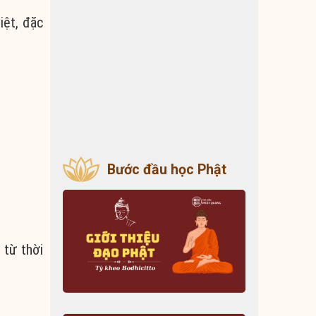
iệt, đặc
Bước đầu học Phật
 từ thời