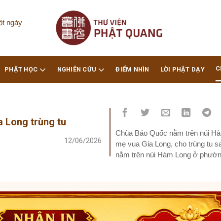
ột ngày
C
PHẬT HỌC
NGHIÊN CỨU
ĐIỂM NHÌN
LỜI PHẬT DẠY
 Long trùng tu
Chùa Báo Quốc nằm trên núi Hà
12/06/2026
mẹ vua Gia Long, cho trùng tu 
nằm trên núi Hàm Long ở phườn
Phong Lão Tổ khai sơn dưới...