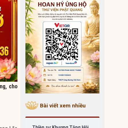
ng, cho
Bài viết xem nhiều
Thiền sư Khương Tăng Hội