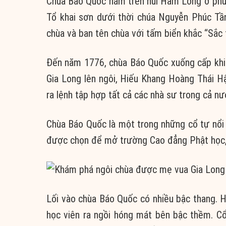
Chùa Báo Quốc nằm trên núi Hàm Long ở ph
Tổ khai sơn dưới thời chúa Nguyễn Phúc T
chùa và ban tên chùa với tấm biển khắc “Sắc 
Đến năm 1776, chùa Báo Quốc xuống cấp khi 
Gia Long lên ngôi, Hiếu Khang Hoàng Thái Hậ
ra lệnh tập hợp tất cả các nhà sư trong cả nư
Chùa Báo Quốc là một trong những cổ tự nổi 
được chọn để mở trường Cao đẳng Phật học, đ
Lối vào chùa Báo Quốc có nhiều bậc thang. H
học viên ra ngồi hóng mát bên bậc thềm. C