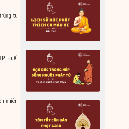
trùng tu
 TP Huế.
ên nhiên