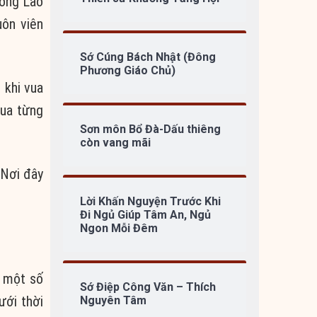
ong Lão
ôn viên
Sớ Cúng Bách Nhật (Đông
Phương Giáo Chủ)
 khi vua
vua từng
Sơn môn Bổ Đà-Dấu thiêng
còn vang mãi
 Nơi đây
Lời Khấn Nguyện Trước Khi
Đi Ngủ Giúp Tâm An, Ngủ
Ngon Mỗi Đêm
, một số
Sớ Điệp Công Văn – Thích
ưới thời
Nguyên Tâm