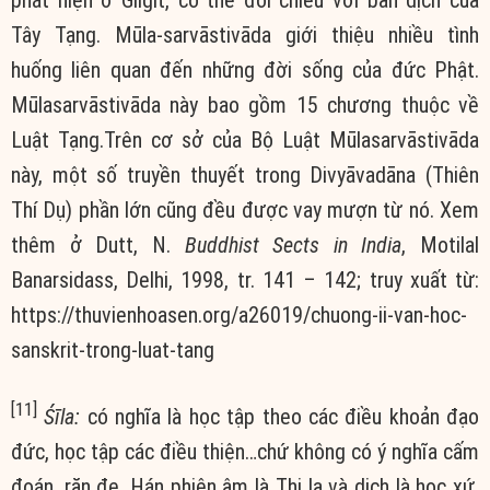
phát hiện ở Gilgit, có thể đối chiếu với bản dịch của
Tây Tạng. Mūla-sarvāstivāda giới thiệu nhiều tình
huống liên quan đến những đời sống của đức Phật.
Mūlasarvāstivāda này bao gồm 15 chương thuộc về
Luật Tạng.Trên cơ sở của Bộ Luật Mūlasarvāstivāda
này, một số truyền thuyết trong Divyāvadāna (Thiên
Thí Dụ) phần lớn cũng đều được vay mượn từ nó. Xem
thêm ở Dutt, N.
Buddhist Sects in India
, Motilal
Banarsidass, Delhi, 1998, tr. 141 – 142; truy xuất từ:
https://thuvienhoasen.org/a26019/chuong-ii-van-hoc-
sanskrit-trong-luat-tang
[11]
Śīla:
có nghĩa là học tập theo các điều khoản đạo
đức, học tập các điều thiện…chứ không có ý nghĩa cấm
đoán, răn đe. Hán phiên âm là Thi la và dịch là học xứ,