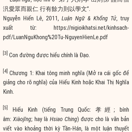
汎愛眾而親仁 行有餘力則以學文”.
Nguyễn Hiến Lê, 2011,
Luận Ngữ & Khổng Tử
, truy
xuất từ: https://nigioikhatsi.net/kinhsach-
pdf/LuanNguKhong%20Tu-NguyenHienLe.pdf
[3]
Con đường được hiểu chính là Đạo.
[4]
Chương 1: Khai tông minh nghĩa (Mở ra cái gốc để
giảng cho rõ nghĩa) của Hiếu Kinh hoặc Khai Thị Nghĩa
Kinh.
[5]
Hiếu Kinh (tiếng Trung Quốc: 孝經; bính
âm:
Xiàojīng
; hay là
Hsiao Ching
) được cho là văn bản
viết vào khoảng thời kỳ Tần-Hán, là một luận thuyết