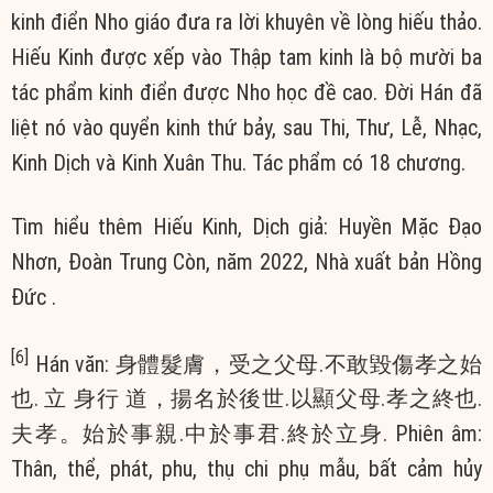
kinh điển Nho giáo đưa ra lời khuyên về lòng hiếu thảo.
Hiếu Kinh được xếp vào Thập tam kinh là bộ mười ba
tác phẩm kinh điển được Nho học đề cao. Đời Hán đã
liệt nó vào quyển kinh thứ bảy, sau Thi, Thư, Lễ, Nhạc,
Kinh Dịch và Kinh Xuân Thu. Tác phẩm có 18 chương.
Tìm hiểu thêm Hiếu Kinh, Dịch giả: Huyền Mặc Đạo
Nhơn, Đoàn Trung Còn, năm 2022, Nhà xuất bản Hồng
Đức .
[6]
Hán văn: 身體髮膚，受之父母.不敢毀傷孝之始
也. 立 身行 道，揚名於後世.以顯父母.孝之終也.
夫孝。始於事親.中於事君.終於立身. Phiên âm:
Thân, thể, phát, phu, thụ chi phụ mẫu, bất cảm hủy