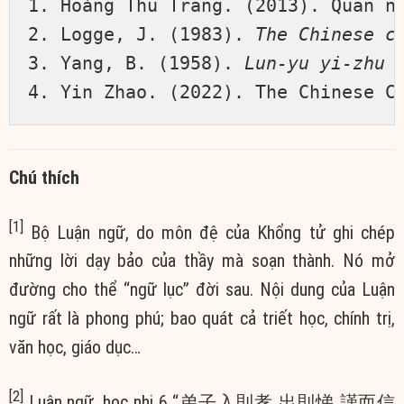
1. Hoàng Thu Trang. (2013). Quan n
2. Logge, J. (1983).
 The Chinese c
3. Yang, B. (1958). 
Lun-yu yi-zhu 
4. Yin Zhao. (2022). The Chinese C
Chú thích
[1]
Bộ Luận ngữ, do môn đệ của Khổng tử ghi chép
những lời dạy bảo của thầy mà soạn thành. Nó mở
đường cho thể “ngữ lục” đời sau. Nội dung của Luận
ngữ rất là phong phú; bao quát cả triết học, chính trị,
văn học, giáo dục…
[2]
Luận ngữ, học nhi 6 “弟子入則孝 出則悌 謹而信