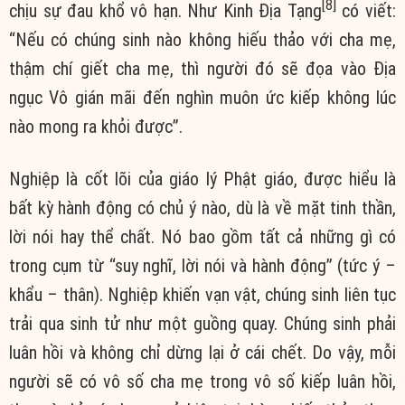
[8]
chịu sự đau khổ vô hạn. Như Kinh Địa Tạng
có viết:
“Nếu có chúng sinh nào không hiếu thảo với cha mẹ,
thậm chí giết cha mẹ, thì người đó sẽ đọa vào Địa
ngục Vô gián mãi đến nghìn muôn ức kiếp không lúc
nào mong ra khỏi được”.
Nghiệp là cốt lõi của giáo lý Phật giáo, được hiểu là
bất kỳ hành động có chủ ý nào, dù là về mặt tinh thần,
lời nói hay thể chất. Nó bao gồm tất cả những gì có
trong cụm từ “suy nghĩ, lời nói và hành động” (tức ý –
khẩu – thân). Nghiệp khiến vạn vật, chúng sinh liên tục
trải qua sinh tử như một guồng quay. Chúng sinh phải
luân hồi và không chỉ dừng lại ở cái chết. Do vậy, mỗi
người sẽ có vô số cha mẹ trong vô số kiếp luân hồi,