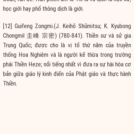
học giới hay phổ thông dịch là giới.
[12] Guifeng Zongmi.(J. Keihō Shūmitsu; K. Kyubong
Chongmil 圭峰 宗密) (780-841). Thiền sư và sử gia
Trung Quốc; được cho là vị tổ thứ năm của truyền
thống Hoa Nghiêm và là người kế thừa trong trường
phái Thiền Heze; nổi tiếng nhất vì đưa ra sự hài hòa cơ
bản giữa giáo lý kinh điển của Phật giáo và thực hành
Thiền.