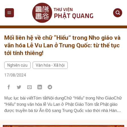
Skip
to
content
Mối liên hệ về chữ “Hiếu” trong Nho giáo và
văn hóa Lễ Vu Lan ở Trung Quốc: từ thế tục
tới tính thiêng!
Nghiên cứu
Văn hóa - Xã hội
,
17/08/2024
Mục lục bài viếtTóm tắtNội dungChữ “Hiếu” trong Nho GiáoChữ
“Hiếu” trong văn hóa lễ Vu Lan ở Phật Giáo Tóm tắt Phật giáo
được truyền bá từ Ấn Độ sang Trung Quốc vào thời nhà Hán
(202 TCN – 220 CN); kết hợp các nền văn hóa bản địa cố hữu,
Phật giáo dần...