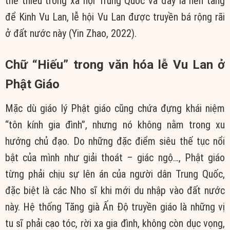
thể thiếu trong xã hội Trung Quốc và đây là nền tảng
để Kinh Vu Lan, lễ hội Vu Lan được truyền bá rộng rãi
ở đất nước này (Yin Zhao, 2022).
Chữ “Hiếu” trong văn hóa lễ Vu Lan ở
Phật Giáo
Mặc dù giáo lý Phật giáo cũng chứa đựng khái niệm
“tôn kính gia đình”, nhưng nó không nằm trong xu
hướng chủ đạo. Do những đặc điểm siêu thế tục nổi
bật của mình như giải thoát – giác ngộ…, Phật giáo
từng phải chịu sự lên án của người dân Trung Quốc,
đặc biệt là các Nho sĩ khi mới du nhập vào đất nước
này. Hệ thống Tăng già Ấn Độ truyền giáo là những vị
tu sĩ phải cạo tóc, rời xa gia đình, không còn dục vọng,