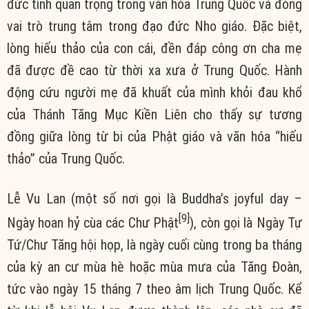
đức tính quan trọng trong văn hóa Trung Quốc và đóng
vai trò trung tâm trong đạo đức Nho giáo. Đặc biệt,
lòng hiếu thảo của con cái, đền đáp công ơn cha mẹ
đã được đề cao từ thời xa xưa ở Trung Quốc. Hành
động cứu người mẹ đã khuất của mình khỏi đau khổ
của Thánh Tăng Mục Kiền Liên cho thấy sự tương
đồng giữa lòng từ bi của Phật giáo và văn hóa “hiếu
thảo” của Trung Quốc.
Lễ Vu Lan (một số nơi gọi là Buddha’s joyful day –
[9]
Ngày hoan hỷ cùa các Chư Phật
), còn gọi là Ngày Tự
Tứ/Chư Tăng hội họp, là ngày cuối cùng trong ba tháng
của kỳ an cư mùa hè hoặc mùa mưa của Tăng Đoàn,
tức vào ngày 15 tháng 7 theo âm lịch Trung Quốc. Kể