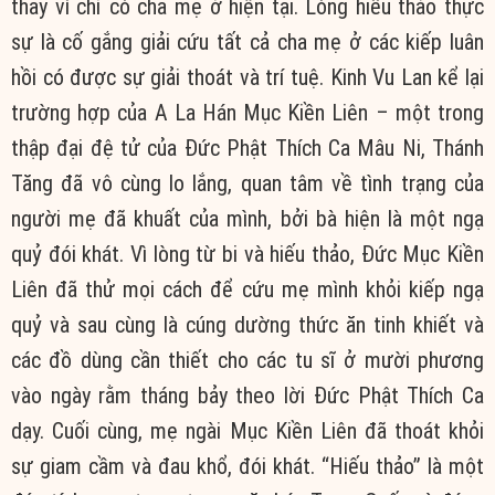
thay vì chỉ có cha mẹ ở hiện tại. Lòng hiếu thảo thực
sự là cố gắng giải cứu tất cả cha mẹ ở các kiếp luân
hồi có được sự giải thoát và trí tuệ. Kinh Vu Lan kể lại
trường hợp của A La Hán Mục Kiền Liên – một trong
thập đại đệ tử của Đức Phật Thích Ca Mâu Ni, Thánh
Tăng đã vô cùng lo lắng, quan tâm về tình trạng của
người mẹ đã khuất của mình, bởi bà hiện là một ngạ
quỷ đói khát. Vì lòng từ bi và hiếu thảo, Đức Mục Kiền
Liên đã thử mọi cách để cứu mẹ mình khỏi kiếp ngạ
quỷ và sau cùng là cúng dường thức ăn tinh khiết và
các đồ dùng cần thiết cho các tu sĩ ở mười phương
vào ngày rằm tháng bảy theo lời Đức Phật Thích Ca
dạy. Cuối cùng, mẹ ngài Mục Kiền Liên đã thoát khỏi
sự giam cầm và đau khổ, đói khát. “Hiếu thảo” là một