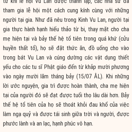
từ khi lễ hội Vu Lan được thành lập, các nhà sư đã
tham gia lễ hội một cách cung kính cùng với những
người tại gia. Như đã nêu trong Kinh Vu Lan, người tại
gia thực hành hạnh hiếu thảo từ bi, thay mặt cho cha
mẹ hiện tại và bảy thế hệ tổ tiên trong quá khứ (cửu
huyền thất tổ), họ sẽ đặt thức ăn, đồ uống cho vào
trong bát Vu Lan và cúng dường các vật dụng thiết
yếu cho các tu sĩ Phật giáo đến từ khắp mười phương
vào ngày mười lăm tháng bảy (15/07 ÂL). Khi những
lời ước nguyện, gia trì được hoàn thành, cha mẹ hiện
tại của người đó sẽ đạt được tuổi thọ lâu dài hơn. Bảy
thế hệ tổ tiên của họ sẽ thoát khỏi đau khổ của việc
làm ngạ quỷ và được tái sinh giữa trời và người, được
phước lành và an lạc, hạnh phúc vô hạn.