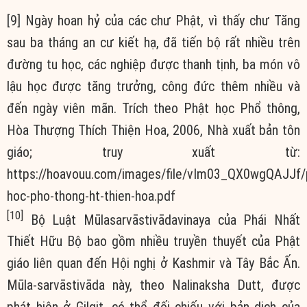
[9] Ngày hoan hỷ của các chư Phật, vì thấy chư Tăng
sau ba tháng an cư kiết hạ, đã tiến bộ rất nhiều trên
đường tu học, các nghiệp được thanh tịnh, ba món vô
lậu học được tăng trưởng, công đức thêm nhiều và
đến ngày viên mãn. Trích theo Phật học Phổ thông,
Hòa Thượng Thích Thiện Hoa, 2006, Nhà xuất bản tôn
giáo; truy xuất từ:
https://hoavouu.com/images/file/vIm03_QX0wgQAJJf/
hoc-pho-thong-ht-thien-hoa.pdf
[10]
Bộ Luật Mūlasarvāstivādavinaya của Phái Nhất
Thiết Hữu Bộ bao gồm nhiều truyền thuyết của Phật
giáo liên quan đến Hội nghị ở Kashmir và Tây Bắc Ấn.
Mūla-sarvāstivāda này, theo Nalinaksha Dutt, được