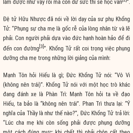
làm được như vậy rồi mà còn dư sức thì sẽ học văn
”.
Đệ tử Hữu Nhược đã nói về lời dạy của sư phụ Khổng
Tử: “Phụng sự cha mẹ là gốc rễ của lòng nhân từ và lẽ
phải. Con người phải dựa vào đức hạnh hoàn hảo để đi
[3]
đến con đường
”. Khổng Tử rất coi trọng việc phụng
dưỡng cha mẹ trong những lời giảng của mình:
Mạnh Tôn hỏi Hiếu là gì; Đức Khổng Tử nói: “Vô Vi
(không nên trái)”. Khổng Tử nói với một học trò khác
đang đánh xe là Phàn Trì: Mạnh Tôn hỏi ta về đạo
Hiếu, ta bảo là “không nên trái”. Phan Trì thưa lại: “Ý
nghĩa của Thầy là như thế nào?”, Đức Khổng Tử trả lời:
“Lúc cha mẹ khi còn sống phải được phụng dưỡng
một cách đúng mực; khi chết thì phải chôn cất theo