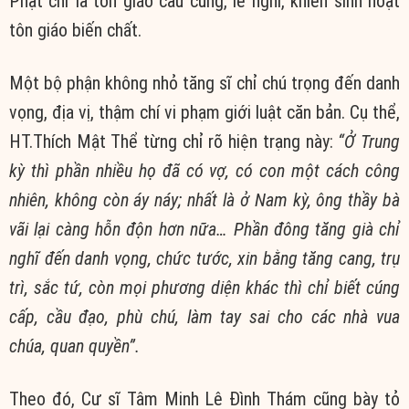
Phật chỉ là tôn giáo cầu cúng, lễ nghi, khiến sinh hoạt
tôn giáo biến chất.
Một bộ phận không nhỏ tăng sĩ chỉ chú trọng đến danh
vọng, địa vị, thậm chí vi phạm giới luật căn bản. Cụ thể,
HT.Thích Mật Thể từng chỉ rõ hiện trạng này:
“Ở Trung
kỳ thì phần nhiều họ đã có vợ, có con một cách công
nhiên, không còn áy náy; nhất là ở Nam kỳ, ông thầy bà
vãi lại càng hỗn độn hơn nữa… Phần đông tăng già chỉ
nghĩ đến danh vọng, chức tước, xin bằng tăng cang, trụ
trì, sắc tứ, còn mọi phương diện khác thì chỉ biết cúng
cấp, cầu đạo, phù chú, làm tay sai cho các nhà vua
chúa, quan quyền”.
Theo đó, Cư sĩ Tâm Minh Lê Đình Thám cũng bày tỏ