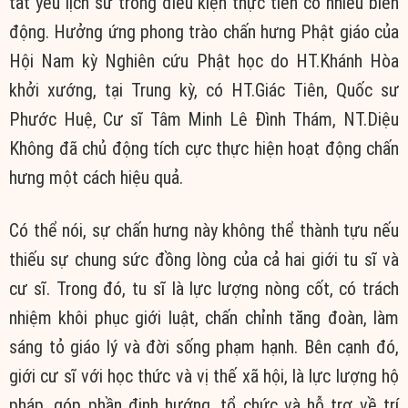
tất yếu lịch sử trong điều kiện thực tiễn có nhiều biến
động. Hưởng ứng phong trào chấn hưng Phật giáo của
Hội Nam kỳ Nghiên cứu Phật học do HT.Khánh Hòa
khởi xướng, tại Trung kỳ, có HT.Giác Tiên, Quốc sư
Phước Huệ, Cư sĩ Tâm Minh Lê Đình Thám, NT.Diệu
Không đã chủ động tích cực thực hiện hoạt động chấn
hưng một cách hiệu quả.
Có thể nói, sự chấn hưng này không thể thành tựu nếu
thiếu sự chung sức đồng lòng của cả hai giới tu sĩ và
cư sĩ. Trong đó, tu sĩ là lực lượng nòng cốt, có trách
nhiệm khôi phục giới luật, chấn chỉnh tăng đoàn, làm
sáng tỏ giáo lý và đời sống phạm hạnh. Bên cạnh đó,
giới cư sĩ với học thức và vị thế xã hội, là lực lượng hộ
pháp, góp phần định hướng, tổ chức và hỗ trợ về trí