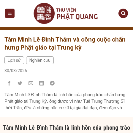
Skip
to
content
Tâm Minh Lê Đình Thám và công cuộc chấn
hưng Phật giáo tại Trung kỳ
Lịch sử
Nghiên cứu
,
30/03/2026
Tâm Minh Lê Đình Thám là linh hồn của phong trào chấn hưng
Phật giáo tại Trung Kỳ, ông đươc ví như Tuệ Trung Thượng Sĩ
thời Trần, đều là những bậc cư sĩ tại gia đạt đạo, đem đạo vào
đời. Mục lục bài viếtMở đầu Nội dungChương 1. Bối cảnh lịch
sử và hành...
Tâm Minh Lê Đình Thám là linh hồn của phong trào