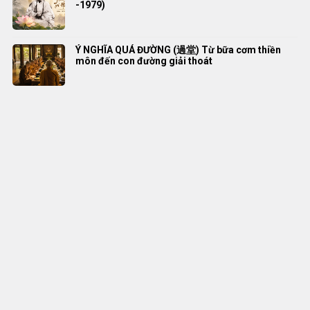
-1979)
Ý NGHĨA QUÁ ĐƯỜNG (過堂) Từ bữa cơm thiền
môn đến con đường giải thoát