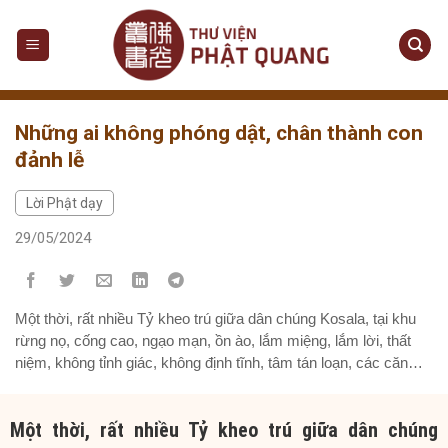
Skip
to
content
Những ai không phóng dật, chân thành con
đảnh lễ
Lời Phật dạy
29/05/2024
Một thời, rất nhiều Tỷ kheo trú giữa dân chúng Kosala, tại khu
rừng nọ, cống cao, ngạo mạn, ồn ào, lắm miệng, lắm lời, thất
niệm, không tỉnh giác, không định tĩnh, tâm tán loạn, các căn
không chế ngự. Rồi một vị thiên trú ở khu rừng ấy, vì lòng
thương xót, muốn...
Một thời, rất nhiều Tỷ kheo trú giữa dân chúng