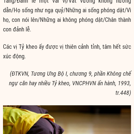
Tăng/Đảnh lễ một vài vị/Vất vưởng không hướng
dẫn/Họ sống như ngạ quỷ/Những ai sống phóng dật/Vì
họ, con nói lên/Những ai không phóng dật/Chân thành
con đảnh lễ.
Các vị Tỷ kheo ấy được vị thiên cảnh tỉnh, tâm hết sức
xúc động.
(ĐTKVN, Tương Ưng Bộ I, chương 9, phần Không chế
ngự căn hay nhiều Tỷ kheo, VNCPHVN ấn hành, 1993,
tr.448)