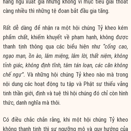
hàng ngũ xuất gia nhưng không vì mục tiêu giải thoát
càng nhiều thì những tệ đoan bắt đầu gia tăng.
Rất dễ dàng để nhận ra một hội chúng Tỷ kheo kém
phẩm chất, khiếm khuyết về phạm hạnh, không được
thanh tịnh thông qua các biểu hiện như
“cống cao,
ngạo mạn, ồn ào, lắm miệng, lắm lời, thất niệm, không
tỉnh giác, không định tĩnh, tâm tán loạn, các căn không
chế ngự”.
Và những hội chúng Tỷ kheo nào mà trong
nội dung các hoạt động tu tập và Phật sự thiếu vắng
tinh thần giới, định và tuệ thì hội chúng đó chỉ còn hình
thức, danh nghĩa mà thôi.
Có điều chắc chắn rằng, khi một hội chúng Tỷ kheo
không thanh tịnh thì sự ngưỡng mộ và quy hướng của