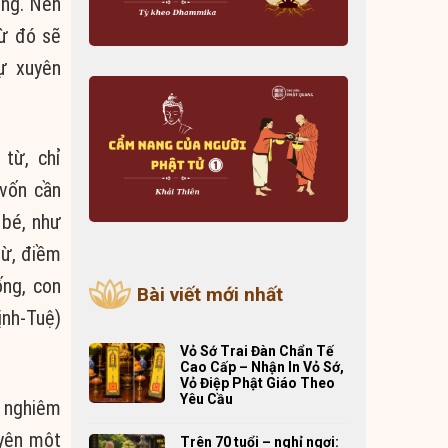
ống
. Nên
từ đó sẽ
sự
xuyên
n từ
, chỉ
vốn
cần
 bé, như
từ
,
điềm
ống,
con
Bài viết mới nhất
ịnh-Tuệ)
Vỏ Sớ Trai Đàn Chẩn Tế
Cao Cấp – Nhận In Vỏ Sớ,
Vỏ Điệp Phật Giáo Theo
Yêu Cầu
nghiêm
yên
một
Trên 70 tuổi – nghỉ ngơi: