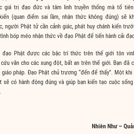
ác
giá trị
đạo đức
và
tâm linh
truyền thống
mà
tổ tiên
kiến
(
quan điểm
sai lầm
,
nhận thức
không đúng) sẽ kh
ác, người
Phật tử
cần
cảnh giác
, phát huy
chánh kiến
trướ
tình
bóp méo
nhận thức
về
đạo Phật
để tiến hành
cải đạ
a
đạo Phật
được các bậc
trí thức
trên
thế giới
tôn vin
ẽ
cứu vãn
cho các
xung đột
,
bất an
trên
thế giới
. Bạn đã 
u
giáo pháp
.
Đạo Phật
chủ trương “đến để thấy”. Một khi
ắt sẽ có hành động đúng và giúp bạn
kiến tạo
cuộc sống 
.
Nhiên Như – Quả