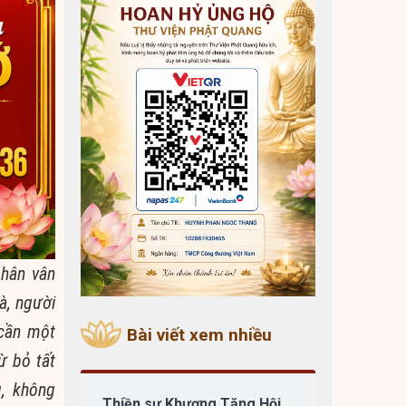
phân vân
à, người
 cần một
Bài viết xem nhiều
ừ bỏ
tất
g
, không
Thiền sư Khương Tăng Hội