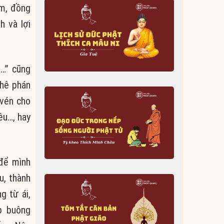
âm
,
đồng
nh và lợi
u…” cũng
phê phán
 vén cho
yêu…, hay
 để mình
u, thành
ng
từ ái
,
p
buông