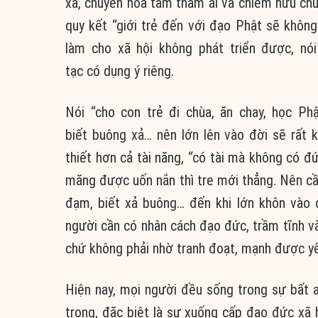
xả
,
chuyển hóa
tâm
tham ái
và
chiếm hữu
chứ
quy kết “giới trẻ đến với
đạo Phật
sẽ khôn
làm cho
xã hội
không phát triển được, nó
tạc
có
dụng ý
riêng.
Nói “cho con trẻ
đi chùa
,
ăn chay
, học Ph
biết
buông xả
… nên lớn lên vào đời sẽ rất 
thiết
hơn cả
tài năng
, “có tài mà không có đ
măng được
uốn nắn
thì tre mới thẳng. Nên c
đạm
, biết xả buông… đến khi lớn khôn vào
người
cần có nhân cách
đạo đức
,
trầm tĩnh
v
chứ không phải nhờ
tranh đoạt
, mạnh được yếu
Hiện nay,
mọi người
đều sống trong sự
bất 
trọng
,
đặc biệt
là sự xuống cấp
đạo đức
xã 