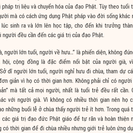
i pháp
trị liệu
và
chuyển hóa
của
đạo Phật
.
Tùy theo
tuổi 
gười mà có cách
ứng dụng
Phật pháp
vào
đời sống
khác 
 lúc sinh ra và lớn lên học tập,
cho đến
khi
trưởng thàn
i
người đều cần đến các
giá trị
của
đạo Phật
.
à, người lớn tuổi, người về hưu…” là
phiến diện
, không đú
 hội
,
cộng đồng
là
đặc điểm
nổi bật
của người già, v
Sở dĩ
người lớn tuổi, người nghỉ hưu
đi chùa
,
tham dự
c
đơn giản
vì họ có
thời gian
hơn. Không phải chỉ có người
hản” mà tất cả
mọi người
, nhất là
tuổi trẻ
đều rất cần. 
ác với người già. Vì không có nhiều
thời gian
nên họ 
vào những
buổi lễ
ở chùa thấy người trẻ ít hơn. Trong quá t
n các
giá trị
đạo đức
Phật giáo
để tự răn và
hoàn thiện
m
ng có
thời gian
để
đi chùa
nhiều nhưng giới trẻ luôn
ứng d