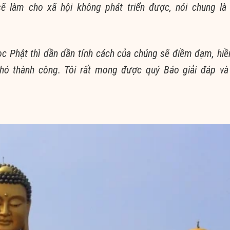
sẽ làm cho x
ã h
ội không phát triển được, nói chung 
ọc Phật th
ì d
ần dần
tính cách
của chúng sẽ
điềm đạm
,
hiề
khó
thành công
. Tôi rất mong được qu
ý Báo gi
ải đáp và