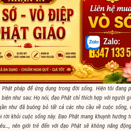
ề
Phật pháp
đ
ể
ứng dụng
trong đời
sống. Hiện tôi đang 
biện như sau: Họ nói,
đạo Phật
chỉ
thích hợp
với người gi
gần như đ
ã buông b
ỏ tất cả các nhu cầu về cuộc sống,
i rời khỏi cuộc sống này.
Đạo Phật
mang khuynh hướng
t
yêu…, nên gi
ới trẻ đến với
đạo Phật
sẽ không
năng độn