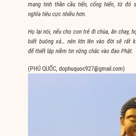
mang
tinh thần
cầu tiến,
cống hiến
, từ đó 
nghĩa
tiêu c
ực nhiều hơn.
Họ lại nói, nếu cho con trẻ
đi chùa
,
ăn chay
, h
biết
buông xả
… nên lớn lên vào đời sẽ rất 
để
thiết lập
niềm tin
vững chắc
vào
đạo Phật
.
(PHÚ QUỐC,
dophuquoc927@gmail.com
)