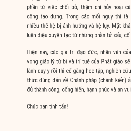
phần từ việc chối bỏ, thậm chí hủy hoại c
công
tạo dựng. Trong các mối nguy thì
tà 
nhiều
thế hệ
bị
ảnh hưởng
và
hệ lụy
. Mặt kh
luận điệu
xuyên tạc
từ những
phần tử
xấu,
cố 
Hiện nay, các
giá trị
đạo đức
, nhân văn củ
vọng
giáo lý
từ bi
và
trí tuệ
của
Phật giáo
s
lành
quy y
rồi thì
cố gắng
học tập,
nghiên cứ
thức
đúng đắn
về
Chánh pháp
(
chánh kiến
) 
đủ
thành công
,
cống hiến
,
hạnh phúc
và an vui
Chúc bạn tinh tấn!