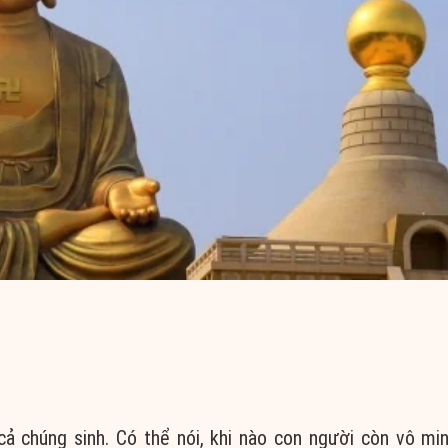
 cả
chúng sinh
. Có thể nói, khi nào
con người
còn
vô mi