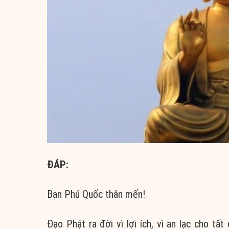
ĐÁP:
Bạn Phú Quốc thân mến!
Đạo Phật
ra đời
vì lợi ích
, vì
an lạc
cho tất