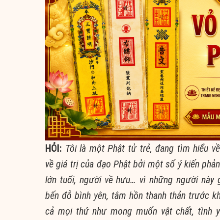
H
ỎI:
Tôi là một
Phật tử
trẻ, đang t
ìm hi
ểu v
về
giá trị
của
đạo Phật
bởi một số
ý kiến
phản 
lớn tuổi, người về hưu… v
ì nh
ững người này 
bến
đ
ỗ b
ình yên, tâm h
ồn
thanh thản
trước kh
cả mọi thứ như mong muốn
vật chất
, t
ình 