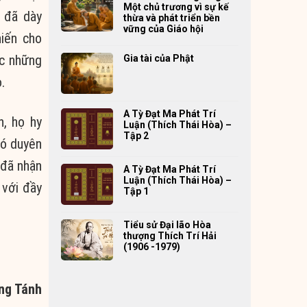
Một chủ trương vì sự kế
đã
dày
thừa và phát triển bền
vững của Giáo hội
iến cho
c những
Gia tài của Phật
o
.
A Tỳ Đạt Ma Phát Trí
h, họ
hy
Luận (Thích Thái Hòa) –
Tập 2
có duyên
 đã
nhận
A Tỳ Đạt Ma Phát Trí
Luận (Thích Thái Hòa) –
với đầy
Tập 1
Tiểu sử Đại lão Hòa
thượng Thích Trí Hải
(1906 -1979)
ng Tánh