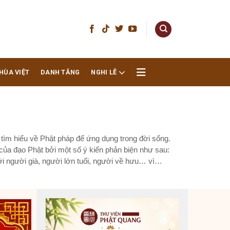
HÙA VIỆT
DANH TĂNG
NGHI LỄ
g tìm hiểu về Phật pháp để ứng dụng trong đời sống.
ị của đạo Phật bởi một số ý kiến phản biện như sau:
ới người già, người lớn tuổi, người về hưu… vì
g bỏ tất cả các nhu cầu về cuộc sống, cần...