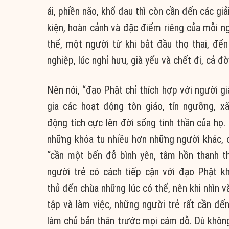
ái
,
phiền não
, khổ đau thì còn cần đến các
giả
kiện
,
hoàn cảnh
và
đặc điểm
riêng của mỗi n
thể
, một người từ khi bắt đầu thọ thai, đến
nghiệp
, lúc nghỉ hưu, già yếu và chết đi,
cả đờ
Nên nói, “đạo Phật chỉ
thích hợp
với người gi
gia
các
hoạt động
tôn giáo
,
tín ngưỡng
,
xã
động
tích cực
lên
đời sống
tinh thần
của họ.
những khóa tu nhiều hơn những người khác,
“cần một bến đỗ bình yên,
tâm hồn
thanh t
người trẻ có cách tiếp cận với
đạo Phật
kh
thủ
đến chùa những lúc có thể, nên khi nhìn 
tập và làm việc, những người trẻ rất cần đế
làm chủ
bản thân
trước mọi
cám dỗ
. Dù khô