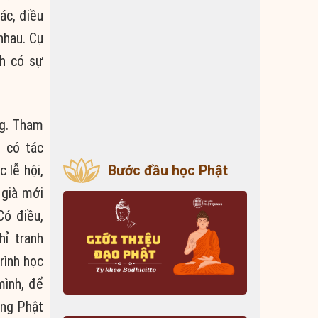
tác,
điều
nhau.
Cụ
h
có
sự
ng.
Tham
ì có
tác
ác
lễ hội
,
Bước đầu học Phật
 già mới
Có điều,
chỉ
tranh
rình học
ình, để
ụng
Phật