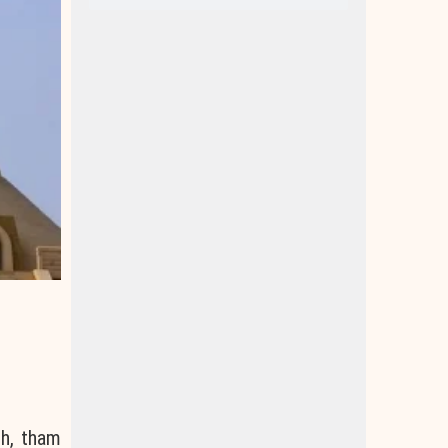
nh
,
tham