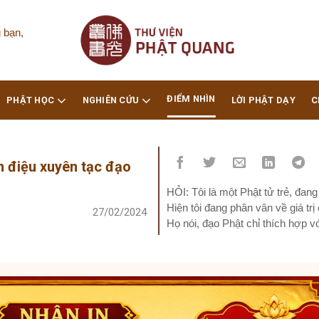
 bạn,
ĐIỂM NHÌN
PHẬT HỌC
NGHIÊN CỨU
LỜI PHẬT DẠY
C
n điệu xuyên tạc đạo
HỎI: Tôi là một Phật tử trẻ, đan
Hiện tôi đang phân vân về giá tr
27/02/2024
Họ nói, đạo Phật chỉ thích hợp v
những người này gần như đã buôn