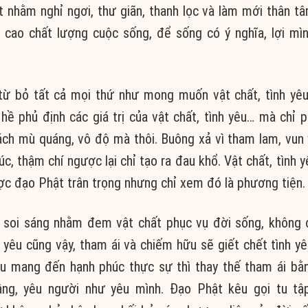
t
nhằm nghỉ ngơi, thư giãn, thanh lọc và làm mới
thân t
 cao
chất lượng cuộc sống, để sống có
ý nghĩa
, lợi mì
từ bỏ
tất cả mọi thứ như mong muốn
vật chất
, tình yê
hề phủ định các
giá trị
của
vật chất
, tình yêu… mà chỉ 
ách
mù quáng
,
vô độ
mà thôi.
Buông xả
vì
tham lam
, vun
úc
, thậm chí ngược lại chỉ tạo ra
đau khổ
.
Vật chất
, tình 
ược
đạo Phật
trân trọng
nhưng chỉ xem đó là
phương tiện
.
ể
soi sáng
nhằm đem
vật chất
phục vụ
đời sống
, không
h yêu cũng vậy,
tham ái
và
chiếm hữu
sẽ giết chết tình yê
êu
mang đến
hạnh phúc
thực sự thì thay thế
tham ái
bằ
ng, yêu người như yêu mình.
Đạo Phật
kêu gọi
tu tậ