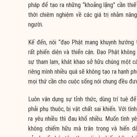
pháp
để tạo ra những “khoảng lặng”
cần thiế
thời
chiêm nghiệm
về các
giá trị
nhằm
nâng
người.
Kế đến, nói “đạo Phật mang khuynh hướng
rất
phiến diện
và
thiển cận
.
Đạo Phật
không 
sự
tham lam
, khát khao
sở hữu
chúng một c
riêng mình nhiều quá sẽ không tạo ra
hạnh ph
mọi thứ cần cho cuộc sống nói chung đều đ
Luôn vận dụng sự
tỉnh thức
, dùng
trí tuệ
đ
phải
phụ thuộc
, bị
vật chất
sai khiến
. Với tìn
ra yêu nhiều thì
đau khổ
nhiều. Muốn tình y
không
chiếm hữu
mà
trân trọng
và hiến dâ