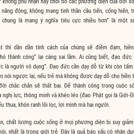
 không phủ nhận hay chối bỏ các
phương diện
của
đời s
g
năng động
, không mang
tinh thần
cầu tiến,
cống hiến
, 
i chung là mang
ý nghĩa
tiêu cực
nhiều hơn” là một 
ật thì
dần dần
tính cách
của chúng sẽ
điềm đạm
,
hiề
khó thành công” lại càng
sai lầm
. Ai cũng biết,
đạo đức
ức là người vô dụng”.
Đạo đức
cần dạy dỗ từ khi còn tấm
ần nói ngược lại, nếu trẻ mà không được dạy dỗ cho
hiền 
 đời
chắc chắn
sẽ thất bại. Để
thành công
trong cuộc s
à
nghị lực
,
thông minh
và khéo léo (
đạo Phật
gọi là Giới-Đ
 thua, khôn ranh lõi lọc, lợi mình mà hại người.
an
, chất lượng cuộc sống ở mọi
phương diện
bị
suy giảm
hội
, nhất là trong giới trẻ. Đây là
quả báo
xấu có
nhân du