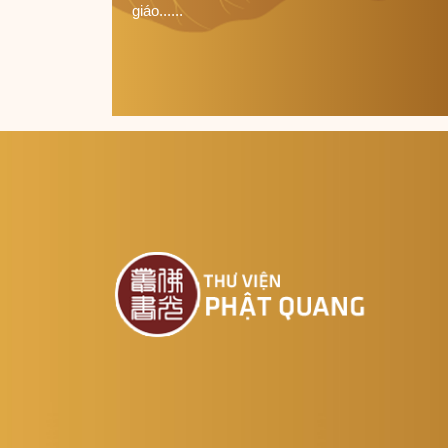
giáo......