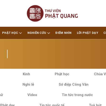
PHẬT HỌC
NGHIÊN CỨU
ĐIỂM NHÌN
LỜI PHẬT DẠY
C
Kinh
Phật học
Chùa V
Nghi lễ
Sớ điệp Công Văn
sử
Video
Tin tức trong nước
 Phật dạy
Tin tức quốc tế
Tuỳ bút