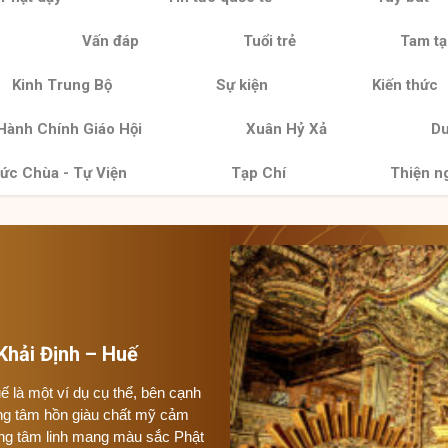
Vấn đáp
Tuổi trẻ
Tam tạ
Kinh Trung Bộ
Sự kiện
Kiến thức
Hành Chính Giáo Hội
Xuân Hỷ Xả
Du
ức Chùa - Tự Viện
Tạp Chí
Thiện n
 Khải Định – Huế
ế là một ví dụ cụ thể, bên cạnh
ống tâm hồn giàu chất mỹ cảm
ng tâm linh mang màu sắc Phật