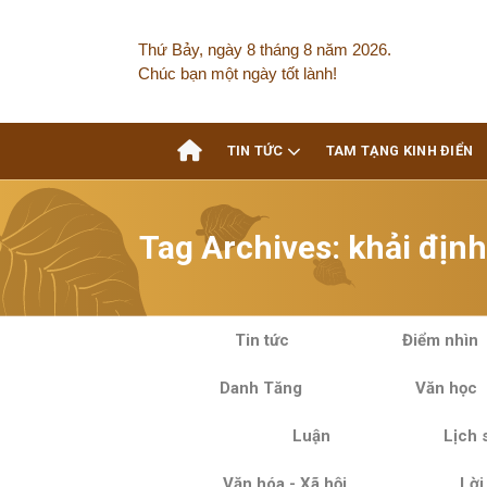
Skip
to
Thứ Bảy, ngày 8 tháng 8 năm 2026.
content
Chúc bạn một ngày tốt lành!
TIN TỨC
TAM TẠNG KINH ĐIỂN
Tag Archives:
khải định
Tin tức
Điểm nhìn
Danh Tăng
Văn học
Luận
Lịch 
Văn hóa - Xã hội
Lời