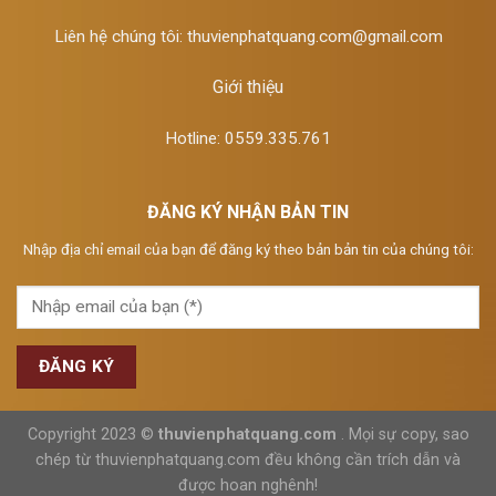
Liên hệ chúng tôi:
thuvienphatquang.com@gmail.com
Giới thiệu
Hotline: 0559.335.761
ĐĂNG KÝ NHẬN BẢN TIN
Nhập địa chỉ email của bạn để đăng ký theo bản bản tin của chúng tôi:
Copyright 2023 ©
thuvienphatquang.com
. Mọi sự copy, sao
chép từ thuvienphatquang.com đều không cần trích dẫn và
được hoan nghênh!