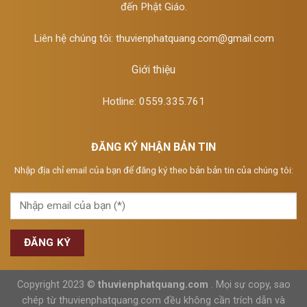
đến Phật Giáo.
Liên hệ chúng tôi:
thuvienphatquang.com@gmail.com
Giới thiệu
Hotline: 0559.335.761
ĐĂNG KÝ NHẬN BẢN TIN
Nhập địa chỉ email của bạn để đăng ký theo bản bản tin của chúng tôi:
Copyright 2023 ©
thuvienphatquang.com
. Mọi sự copy, sao
chép từ thuvienphatquang.com đều không cần trích dẫn và