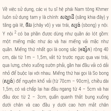
Về việc sử dụng, các vị tu sĩ hệ phái Nam tông Khmer
luôn sử dụng tam y là chính: សង្ឃាដី (săng khia đây) y
tăng già lê, ចីវរ (chây vô) y vai trái, ស្បង់ (sbong) y nội.
2
Y nội
có ba phần được dùng như quần áo lót gồm:
một miếng mặc như áo và hai miếng vải mặc như
quần. Miếng thứ nhất gọi là oong sắc (អង្ស័ក) rộng 40
cm, dài từ 1m – 1,5m, vắt từ trước ngực qua vai trái,
qua lưng, chéo xuống sườn phải, gần hai đầu vải có dải
nhỏ để buộc lại với nhau. Miếng thứ hai gọi là So bong
(ស្បង់) để nguyên khổ vải (từ 70cm – 90cm), chiều dài
1,5m, có vá chấp lại hai đầu ngang từ 4 – 5cm và hai
đầu dọc từ 2 – 3cm, quấn quanh thắt bụng xuống
dưới chân và cao đầu y dưới cao hơn mắt chân