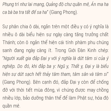
Phụng trì như lai mạng, Quảng độ chư quần mê, Án ma ha
ca bà ba tra tất đế sa ha
” (Giang Phong).
Sự phân chia ô dài, ngắn trên một điều y có ý nghĩa là
nhiều ô dài biểu hiện sự ngày càng tăng trưởng chất
Thánh; còn ô ngắn thể hiện cái tính phàm phu chúng
sanh đang ngày càng ít. Trong Giới Đàn Kinh chép:
“
Người xuất gia đắp Đại y với ý nghĩa là dứt tâm si của ý
nghiệp. Do đó, khi đắp ba y: Ngũ y, Thất y, Đại y là biểu
hiện sự dứt sạch hết thảy tâm tham, tâm sân và tâm si
”
(Giang Phong). Bên cạnh đó, đắp Đại y còn để chống
đỡ với thời tiết mùa đông, vì chúng được may chồng
nhiều lớp, bảo dưỡng thân thể để làm Phật sự, hóa độ
quần mê.