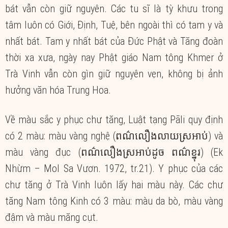
bát vẫn còn giữ nguyên. Các tu sĩ là tỳ khưu trong
tâm luôn có Giới, Định, Tuệ, bên ngoài thì có tam y và
nhất bát. Tam y nhất bát của Đức Phật và Tăng đoàn
thời xa xưa, ngày nay Phật giáo Nam tông Khmer ở
Trà Vinh vẫn còn gìn giữ nguyên vẹn, không bị ảnh
hưởng văn hóa Trung Hoa.
Về màu sắc y phục chư tăng, Luật tạng Pāli quy định
có 2 màu: màu vàng nghệ (ពណ៌លឿងលាយស្រអាប់) và
màu vàng đục (ពណ៌លឿងស្រអាប់ដូច ពណ៌ខ្នុរ) (Ek
Nhừm – Mol Sa Vươn. 1972, tr.21). Y phục của các
chư tăng ở Trà Vinh luôn lấy hai màu này. Các chư
tăng Nam tông Kinh có 3 màu: màu da bò, màu vàng
đậm và màu măng cụt.