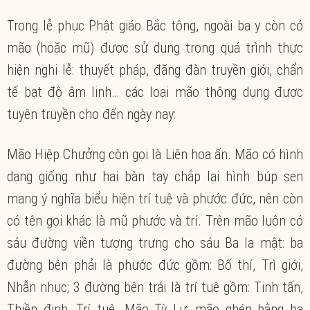
Trong lễ phục Phật giáo Bắc tông, ngoài ba y còn có
mão (hoặc mũ) được sử dụng trong quá trình thực
hiện nghi lễ: thuyết pháp, đăng đàn truyền giới, chẩn
tế bạt độ âm linh… các loại mão thông dụng được
tuyên truyền cho đến ngày nay:
Mão Hiệp Chưởng còn gọi là Liên hoa ấn. Mão có hình
dạng giống như hai bàn tay chắp lại hình búp sen
mang ý nghĩa biểu hiện trí tuệ và phước đức, nên còn
có tên gọi khác là mũ phước và trí. Trên mão luôn có
sáu đường viền tượng trưng cho sáu Ba la mật: ba
đường bên phải là phước đức gồm: Bố thí, Trì giới,
Nhẫn nhục; 3 đường bên trái là trí tuệ gồm: Tinh tấn,
Thiền định, Trí tuệ. Mão Tỳ Lư: mão ghép bằng ba