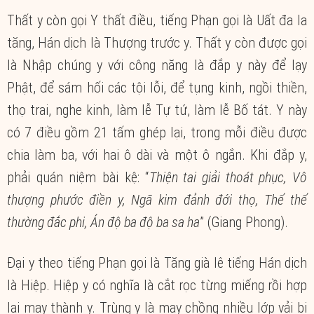
Thất y còn gọi Y thất điều, tiếng Phạn gọi là Uất đa la
tăng, Hán dịch là Thượng trước y. Thất y còn được gọi
là Nhập chúng y với công năng là đắp y này để lạy
Phật, để sám hối các tội lỗi, để tụng kinh, ngồi thiền,
thọ trai, nghe kinh, làm lễ Tự tứ, làm lễ Bố tát. Y này
có 7 điều gồm 21 tấm ghép lại, trong mỗi điều được
chia làm ba, với hai ô dài và một ô ngắn. Khi đắp y,
phải quán niệm bài kệ: “
Thiện tai giải thoát phục, Vô
thượng phước điền y, Ngã kim đảnh đới thọ, Thế thế
thường đắc phi, Án độ ba độ ba sa ha
” (Giang Phong).
Đại y theo tiếng Phạn gọi là Tăng già lê tiếng Hán dịch
là Hiệp. Hiệp y có nghĩa là cắt rọc từng miếng rồi hợp
lại may thành y. Trùng y là may chồng nhiều lớp vải bị