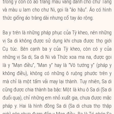
trong y còn có áo tràng màu vàng dành cho chư Tăng
và màu u lam cho chư Ni, gọi là “áo hậu”. Áo có hình
thức giống áo tràng dài nhưng cổ tay áo rộng.
Ba y trên là những pháp phục của Tỳ kheo, nên những
vị Sa di không được sử dụng khi chưa được thọ giới
Cụ túc. Bên cạnh ba y của Tỳ kheo, còn có y của
những vị Sa di, Sa di Ni và Thức xoa ma na, được gọi
là y “Mạn điều”, “Man y” hay là “Vô tướng y” (pháp y
không điều), không có những ô ruộng phước trên y
mà chỉ là một tấm vải may lại thành. Tuy nhiên, Sa di
cũng được chia thành ba bậc: Một là khu ô Sa di (Sa di
đuổi quạ), chỉ những em nhỏ xuất gia, chưa được mặc
pháp y. Hai là hình đồng Sa di (Sa di chưa thọ thập
giới) nên chưa được đắp y Mạn điều. Ba là Trì pháp Sa