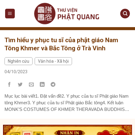
Skip
to
content
Tìm hiểu y phục tu sĩ của phật giáo Nam
Tông Khmer và Bắc Tông ở Trà Vinh
Nghiên cứu
Văn hóa - Xã hội
,
04/10/2023
Mục lục bài viết1. Đặt vấn đề2. Y phục của tu sĩ Phật giáo Nam
tông Khmer3. Y phục của tu sĩ Phật giáo Bắc tông4. Kết luận
MONK’S COSTUMES OF KHMER THERAVADA BUDDHISM
AND MAHAYANA BUDDHISM IN TRA VINH PROVINCE TÓM
TẮT Phật giáo Việt Nam có nhiều hệ phái, riêng ở tỉnh Trà...