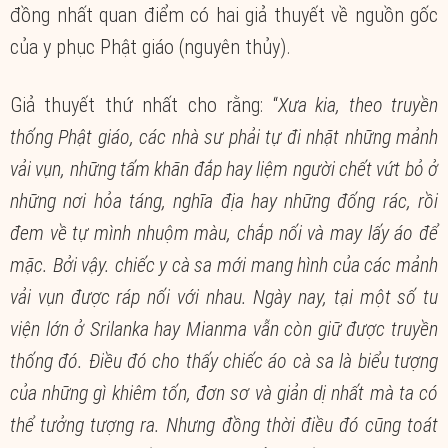
đồng nhất quan điểm có hai giả thuyết về nguồn gốc
của y phục Phật giáo (nguyên thủy).
Giả thuyết thứ nhất cho rằng: “
Xưa kia, theo truyền
thống Phật giáo, các nhà sư phải tự đi nhặt những mảnh
vải vụn, những tấm khăn đắp hay liệm người chết vứt bỏ ở
những nơi hỏa táng, nghĩa địa hay những đống rác, rồi
đem về tự mình nhuộm màu, chắp nối và may lấy áo để
mặc. Bởi vậy. chiếc y cà sa mới mang hình của các mảnh
vải vụn được ráp nối với nhau. Ngày nay, tại một số tu
viện lớn ở Srilanka hay Mianma vẫn còn giữ được truyền
thống đó. Điều đó cho thấy chiếc áo cà sa là biểu tượng
của những gì khiêm tốn, đơn sơ và giản dị nhất mà ta có
thể tưởng tượng ra. Nhưng đồng thời điều đó cũng toát