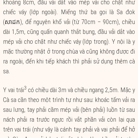
khoảng 8cm, đầu vải dắt vào mép vải cho chặt như
chiếc váy (lớp ngoài). Miếng thứ ba gọi là Sa đok
(សាដក), để nguyên khổ vải (từ 70cm – 90cm), chiều
dài 1,5m, cũng quấn quanh thắt bụng, đầu vải dắt vào
mép vải cho chặt như chiếc váy (lớp trong). Y nội là y
mặc thường nhật ở trong chùa và cũng không được đi
ra ngoài, đến khi tiếp khách thì phải sử dụng thêm cà
sa.
3
Y vai trái
có chiều dài 3m và chiều ngang 2,5m. Mặc y
Cà sa cần theo một trình tự như sau: khoác tấm vải ra
sau lưng, tay phải cầm mép vải (bên phải) luồn từ sau
nách phải ra trước ngực rồi vắt phần vải còn lại qua
trên vai trái (như vậy là cánh tay phải và vai phải để hở