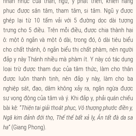
nhẫn nhục của thân, ngữ, ý phát triển, khiến hàng
phục được sân tâm, tham tâm, si tâm. Ngũ y được
ghép lại từ 10 tấm vải với 5 đường dọc dài tượng
trưng cho 5 điều. Trên mỗi điều, được chia thành hai
ô: một ô ngắn và một ô dài, trong đó, ô dài tiêu biểu
cho chất thánh, ô ngắn biểu thị chất phàm, nên người
đắp y này Thánh nhiều mà phàm ít. Y này có tác dụng
loại trừ được tham dục của tâm thức, làm cho thân
được luôn thanh tịnh, nên đắp y này, làm cho ba
nghiệp sát, đạo, dâm không xảy ra, ngăn ngừa được
sự vọng động của tâm và ý. Khi đắp y, phải quán chiếu
bài kệ: “
Thiện tai giải thoát phục, Vô thượng phước điền y,
Ngã kim đảnh đới thọ, Thế thế bất xả ly, Án tất đà da sa
ha”
(Giang Phong).