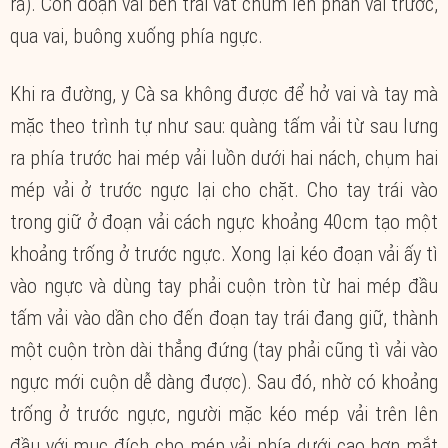
ra). Còn đoạn vải bên trái vắt chùm lên phần vải trước,
qua vai, buông xuống phía ngực.
Khi ra đường, y Cà sa không được để hở vai và tay mà
mặc theo trình tự như sau: quàng tấm vải từ sau lưng
ra phía trước hai mép vải luồn dưới hai nách, chụm hai
mép vải ở trước ngực lại cho chặt. Cho tay trái vào
trong giữ ở đoạn vải cách ngực khoảng 40cm tạo một
khoảng trống ở trước ngực. Xong lại kéo đoạn vải ấy tì
vào ngực và dùng tay phải cuộn tròn từ hai mép đầu
tấm vải vào dần cho đến đoạn tay trái đang giữ, thành
một cuộn tròn dài thẳng đứng (tay phải cũng tì vải vào
ngực mới cuộn dễ dàng được). Sau đó, nhờ có khoảng
trống ở trước ngực, người mặc kéo mép vải trên lên
đầu với mục đích cho mép vải phía dưới cao hơn mắt