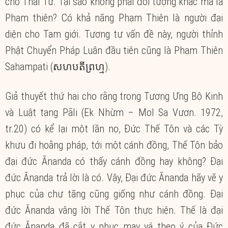
cho Thái Tử. Tại sao không phải đối tượng khác mà là
Phạm thiên? Có khả năng Phạm Thiên là người đại
diện cho Tam giới. Tương tự vấn đề này, người thỉnh
Phật Chuyển Pháp Luân đầu tiên cũng là Phạm Thiên
Sahampati (សហបតីព្រហ្ម).
Giả thuyết thứ hai cho rằng trong Tương Ưng Bộ Kinh
và Luật tạng Pāli (Ek Nhừm – Mol Sa Vươn. 1972,
tr.20) có kể lại một lần nọ, Đức Thế Tôn và các Tỳ
khưu đi hoằng pháp, tới một cánh đồng, Thế Tôn bảo
đại đức Ānanda có thấy cánh đồng hay không? Đại
đức Ānanda trả lời là có. Vậy, Đại đức Ānanda hãy vẽ y
phục của chư tăng cũng giống như cánh đồng. Đại
đức Ānanda vâng lời Thế Tôn thực hiện. Thế là đại
đức Ānanda đã cắt y phục may vá theo ý của Đức