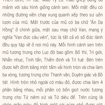
mảnh với sáu hình giống cánh sen. Mỗi mặt đều có
những đường viền chạy xung quanh xếp theo sự uốn
lượn của mũ. Mặt trước của mũ có ba chữ “Án Dạ
Hồng” ở chính giữa, mặt sau may chữ Vạn, mang ý
nghĩa “Vạn đức câu viên”, tức là tất cả vô số đức lành
đều quy tập về ở nơi mũ này. Mỗi hình cánh sen trên
mũ tượng trưng cho Lục độ bao gồm: Bố thí, Trì giới,
Nhẫn nhục, Tinh tấn, Thiền định và Trí tuệ. Bên trên
được kết đính bằng một tấm vải hình tròn và chia làm
ba vòng, tượng trưng cho Thanh văn, Duyên giác và Bồ
tát. Hình tròn nhỏ ngoài có màu đỏ, được chia làm 4
phần bằng nhau, mỗi phần có bốn giọt nước tượng
trưng cho Tứ niệm xứ và Tứ diệu đế. Trên cùng là
chóp mão màu đỏ hình một cái núm nhỏ được cột