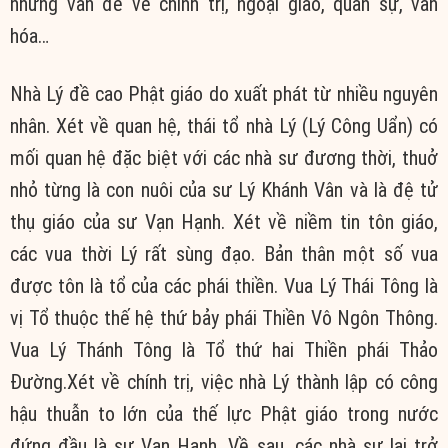
những vấn đề về chính trị, ngoại giao, quân sự, văn
hóa…
Nhà Lý đề cao Phật giáo do xuất phát từ nhiều nguyên
nhân. Xét về quan hệ, thái tổ nhà Lý (Lý Công Uẩn) có
mối quan hệ đặc biệt với các nhà sư đương thời, thuở
nhỏ từng là con nuôi của sư Lý Khánh Vân và là đệ tử
thụ giáo của sư Vạn Hạnh. Xét về niềm tin tôn giáo,
các vua thời Lý rất sùng đạo. Bản thân một số vua
được tôn là tổ của các phái thiền. Vua Lý Thái Tông là
vị Tổ thuộc thế hệ thứ bảy phái Thiền Vô Ngôn Thông.
Vua Lý Thánh Tông là Tổ thứ hai Thiền phái Thảo
Đường.Xét về chính trị, việc nhà Lý thành lập có công
hậu thuẫn to lớn của thế lực Phật giáo trong nước
đứng đầu là sư Vạn Hạnh. Về sau, các nhà sư lại trở