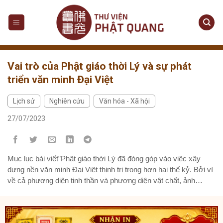
Skip
to
content
Vai trò của Phật giáo thời Lý và sự phát
triển văn minh Đại Việt
Lịch sử
Nghiên cứu
Văn hóa - Xã hội
,
,
27/07/2023
Mục lục bài viết”Phật giáo thời Lý đã đóng góp vào việc xây
dựng nền văn minh Đại Việt thịnh trị trong hơn hai thế kỷ. Bởi vì
về cả phương diện tinh thần và phương diện vật chất, ảnh
hưởng của Phật giáo giai đoạn này là quá rõ trên tất cả các
hoạt...