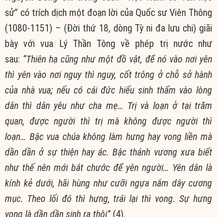
sử” có trích dịch một đoạn lời của Quốc sư Viên Thông
(1080-1151) – (Đời thứ 18, dòng Tỳ ni đa lưu chi) giãi
bày với vua Lý Thần Tông về phép trị nước như
sau:
“Thiên hạ cũng như một đồ vật, để nó vào nơi yên
thì yên vào nơi nguy thì nguy, cốt trông ở chỗ sở hành
của nhà vua; nếu có cái đức hiếu sinh thấm vào lòng
dân thì dân yêu như cha mẹ… Trị và loạn ở tại trăm
quan, được người thì trị mà không được người thì
loạn… Bậc vua chúa không làm hưng hay vong liền mà
dần dần ở sự thiện hay ác. Bậc thánh vương xưa biết
như thế nên mới bắt chước để yên người… Yên dân là
kính kẻ dưới, hãi hùng như cưỡi ngựa nắm dây cương
mục. Theo lối đó thì hưng, trái lại thì vong. Sự hưng
vong là dần dần sinh ra thôi”
(4).