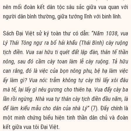
nên mối đoàn kết dân tộc sâu sắc giữa vua quan với
người dân bình thường, giữa tướng lĩnh với binh lính.
Sách Đại Việt sử ký toàn thư có dẫn:
“Năm 1038, vua
Lý Thái Tông ngự ra bố hải khẩu (Thái Bình) cày ruộng
tịch điền. Vua sai hữu ti quét đất lập đàn, thân tế thần
nông, sau đó cầm cày toan làm lễ cày ruộng. Tả hữu
can rằng, đó là việc của bọn nông phu, bệ hạ làm việc
ấy làm gì? Vua nói: trẫm không tự cày thì lấy xôi đâu
mà tế, lại lấy gì nêu gương cho thiên hạ. Vua đẩy cày ba
lần rồi ngừng. Nhà vua tự thân cày tịch điền đầu năm, là
để làm kiểu mẫu cho dân của nhà Lý”
(7). Đấy chính là
một minh chứng biểu hiện tinh thần dân chủ và đoàn
kết giữa vua tôi Đại Việt.