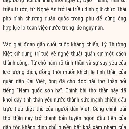
dẹp bỏ lợi ích cá nhân, mời ngay Lý Đạo Thành, Thái sư
triều trước, từ Nghệ An trở lại triều đình giữ chức Thái
phó bình chương quân quốc trọng phụ để cùng ông
hợp lực lo toan việc nước trong lúc nguy nan.
Vào giai đoạn gần cuối cuộc kháng chiến, Lý Thường
Kiệt sử dụng trí tuệ về nghệ thuật quân sự một cách
thành công. Từ chỗ nắm rõ tinh thần và sự suy yếu của
lực lượng địch, đồng thời muốn khích lệ tinh thần của
quân dân Đại Việt, ông đã cho đọc bài thơ thần nổi
tiếng “Nam quốc sơn hà”. Chính bài thơ thần này đã
khơi dậy tinh thần yêu nước thành sức mạnh chiến đấu
trực tiếp diệt thù của người dân Việt. Cũng chính bài
thơ thần này trở thành bản tuyên ngôn đầu tiên của
dân tộc khẳng định chủ quyền bất khả xâm phạm của