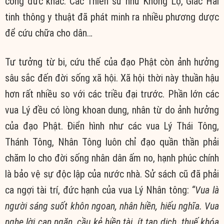
công đức khác. Các Thiền sư như Không Lộ, Giác Hải
tinh thông y thuật đã phát minh ra nhiều phương dược
để cứu chữa cho dân…
Tư tưởng từ bi, cứu thế của đạo Phật còn ảnh hưởng
sâu sắc đến đời sống xã hội. Xã hội thời này thuần hậu
hơn rất nhiều so với các triều đại trước. Phần lớn các
vua Lý đều có lòng khoan dung, nhân từ do ảnh hưởng
của đạo Phật. Điển hình như các vua Lý Thái Tông,
Thánh Tông, Nhân Tông luôn chỉ đạo quần thần phải
chăm lo cho đời sống nhân dân ấm no, hạnh phúc chính
là bảo vệ sự độc lập của nước nhà. Sử sách cũ đã phải
ca ngợi tài trí, đức hạnh của vua Lý Nhân tông:
“Vua là
người sáng suốt khôn ngoan, nhân hiền, hiếu nghĩa. Vua
nghe lời can ngăn, cầu kẻ hiền tài, ít tạp dịch, thuế khóa