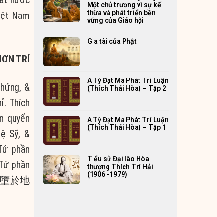
Một chủ trương vì sự kế
thừa và phát triển bền
Việt Nam
vững của Giáo hội
Gia tài của Phật
HƠN TRÍ
A Tỳ Đạt Ma Phát Trí Luận
Chứng, &
(Thích Thái Hòa) – Tập 2
ỉ. Thích
ận quyển
A Tỳ Đạt Ma Phát Trí Luận
(Thích Thái Hòa) – Tập 1
ệ Sỹ, &
Tứ phần
Tiểu sử Đại lão Hòa
Tứ phần
thượng Thích Trí Hải
(1906 -1979)
，亦墮於地