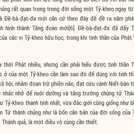
chủng rất quan trọng trong đời sống một Tỷ-kheo ngay từ
mà Đề-bà-đạt-đa mới căn cứ theo đây để đề ra năm ph
nh hình thành Tăng đoàn mới[6]. Đề-bà-đạt-đa đã đẩy 
a các vị Tỷ-kheo hữu học, trong khi tinh thần của Phật 
a thời Phật nhiều, nhưng cần phải hiểu được tinh thần 
c ở của một Tỷ-kheo cần làm sao đó để đúng với tinh th
xã hội, nhằm đoạn trừ phiền não, đạt cứu cánh Niết-bàn t
ợc nhắc nhở để nuôi dưỡng và tăng trưởng chủng tử Thá
tư Tỷ-kheo thanh tịnh nhất, vừa đắc giới cũng giống như b
n Tứ thánh chủng như là bốn căn bản của đời sống của 
 Thánh quả, là một điều vô cùng cần thiết.