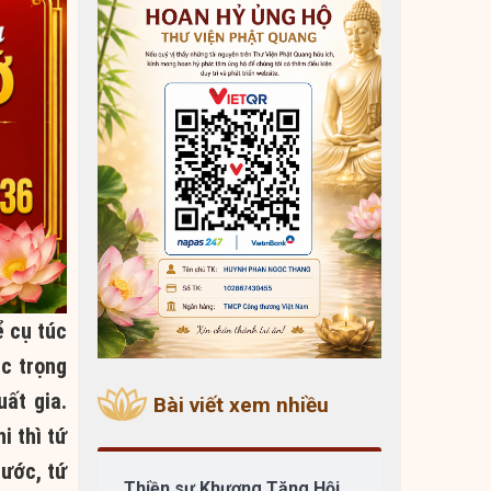
ể cụ túc
ác trọng
uất gia.
Bài viết xem nhiều
i thì tứ
rước, tứ
Thiền sư Khương Tăng Hội