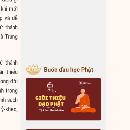
 khi mới
áp và dễ
Tứ thánh
là Trung
Tứ thánh
Bước đầu học Phật
ần thiểu
rong đời
nh trong
ình sạch
Tỷ-kheo,