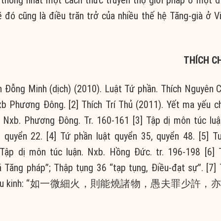
ẽ đó cũng là điều trăn trở của nhiều thế hệ Tăng-già ở 
THÍCH C
ỗng Minh (dịch) (2010). Luật Tứ phần. Thích Nguyên 
Nxb Phương Đông.
[2] Thích Trí Thủ (2011). Yết ma yếu ch
. Nxb. Phương Đông. Tr. 160-161
[3] Tập dị môn túc lu
n quyển 22.
[4] Tứ phần luật quyển 35, quyển 48.
[5] Tu
 Tập dị môn túc luận. Nxb. Hồng Đức. tr. 196-198
[6] 
 Tăng pháp”; Thập tụng 36 “tạp tụng, Điều-đạt sự”.
[7] 
 tập yếu kinh: “如一微細火，則能燒諸物，愚夫罪少許