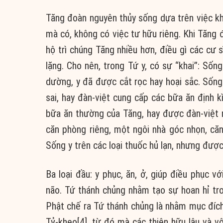
Tăng đoàn nguyên thủy sống dựa trên việc khấ
mà có, không có việc tư hữu riêng. Khi Tăng 
hộ trì chúng Tăng nhiều hơn, điều gì các cư 
lặng. Cho nên, trong Tứ y, có sự “khai”: Sốn
dường, y đã được cắt rọc hay hoại sắc. Sốn
sai, hay đàn-việt cung cấp các bữa ăn định
bữa ăn thường của Tăng, hay được đàn-việt
căn phòng riêng, một ngôi nhà góc nhọn, că
Sống y trên các loại thuốc hủ lạn, nhưng được
Ba loại đầu: y phục, ăn, ở, giúp điều phục vớ
não. Tứ thánh chủng nhằm tạo sự hoan hỉ tr
Phật chế ra Tứ thánh chủng là nhằm mục đích
Tỷ-kheo[4], từ đó mà các thiện hữu lậu và vô