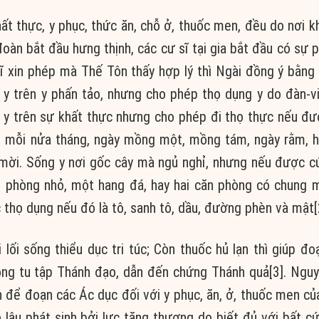
t thực, y phục, thức ăn, chỗ ở, thuốc men, đều do nơi k
đoàn bắt đầu hưng thịnh, các cư sĩ tại gia bắt đầu có sự 
sĩ xin phép mà Thế Tôn thấy hợp lý thì Ngài đồng ý bằng
g y trên y phấn tảo, nhưng cho phép thọ dụng y do đàn-v
g y trên sự khất thực nhưng cho phép đi thọ thực nếu đ
 kì mỗi nửa tháng, ngày mồng một, mồng tám, ngày rằm, 
 mời. Sống y nơi gốc cây mà ngủ nghỉ, nhưng nếu được 
n phòng nhỏ, một hang đá, hay hai căn phòng có chung 
 thọ dụng nếu đó là tô, sanh tô, dầu, đường phèn và mật[
i lối sống thiểu dục tri túc; Còn thuốc hủ lạn thì giúp đo
ong tu tập Thánh đạo, dẫn đến chứng Thánh quả[3]. Ngu
 để đoạn các Ác dục đối với y phục, ăn, ở, thuốc men củ
 lậu phát sinh bởi lực tăng thượng do biết đủ với bất cứ