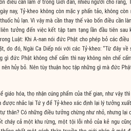
ốn điều cần làm ở trong Giới đàn, nhiều người cho rằng, 
ngày nay, Tỷ-kheo không còn mặc y phấn tảo, không còn
thuốc hủ lạn. Vì vậy mà cần thay thế vào bốn điều cần l
 liên tưởng đến việc kết tập tam tạng lần đầu tiên sau 
rong Luật: Khi A-nan nói đức Phật cho phép bỏ các điều 
hặt, do đó, Ngài Ca Diếp nói với các Tỷ-kheo: “Từ đây về 
ng gì đức Phật không chế cấm thì nay không nên chế cấ
 nên hủy bỏ. Nên tùy thuận học tập những gì mà đức Phậ
để giáo hóa, thọ nhận cúng phẩm của thế gian, như vậy thì
n được nhắc lại Tứ y để Tỷ-kheo xác định lại lý tưởng xuất
ự thân? Có những điều tưởng chừng như nhỏ, nhưng lại c
t cháy cả một khu rừng, một tội lỗi nhỏ của kẻ ngu cũn
c thống nhất một cách thức truyền thọ giới pháp ở một 