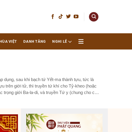
HÙA VIỆT
DANH TĂNG
NGHI LỄ
áp dụng, sau khi bạch tứ Yết-ma thành tựu, tức là
tựu trên giới tử, thì truyền tứ khí cho Tỷ-kheo (hoặc
ác trọng giới Ba-la-di, và truyền Tứ y (chung cho cả
tựa cho đời sống xuất gia. Theo mỗi truyền thống
ói về tứ khí và tứ y cũng khác nhau. Có khi thì tứ
i trước. Riêng Luật tứ phần[1] mà nước ta áp dụng thì