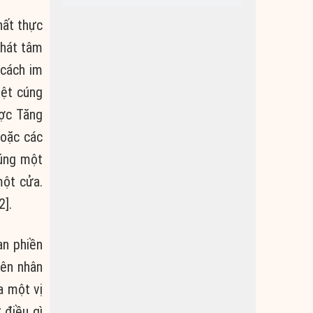
hất thực
phát tâm
 cách im
iệt cúng
ược Tăng
hoặc các
cúng một
một cửa.
2].
ạn phiền
yên nhân
a một vị
 điều gì