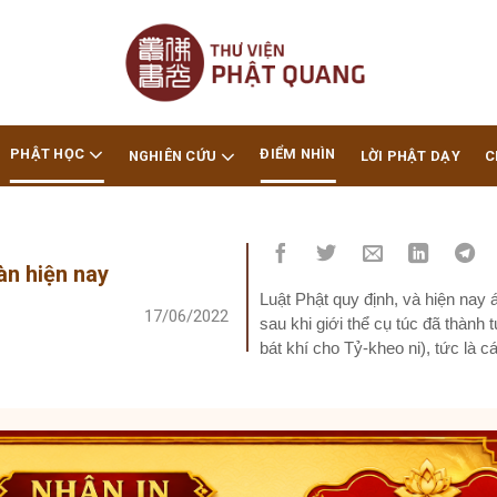
PHẬT HỌC
ĐIỂM NHÌN
NGHIÊN CỨU
LỜI PHẬT DẠY
C
àn hiện nay
Luật Phật quy định, và hiện nay 
17/06/2022
sau khi giới thể cụ túc đã thành 
bát khí cho Tỷ-kheo ni), tức là c
Tăng-Ni), tức là bốn chỗ nương 
Luật tạng khác nhau, thì thứ tự n
khí nói trước, có khi thì tứ y nó
tứ khí nói trước, tứ y nói sau.