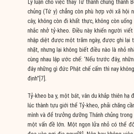
Lý luận cho việc thay Tứ thánh chủng thành B
chủng (Tứ y) chẳng còn phù hợp với xã hội 
cây, không còn đi khất thực, không còn uống 
nhắc nhở tỷ-kheo. Điều này khiến người viết
nhập diệt được một trăm ngày, được ghi lại t
nhặt, nhưng lại không biết điều nào là nhỏ n
cùng nhau lập ước chế: ‘Nếu trước đây, nhữ
đây những gì đức Phật chế cấm thì nay không
định”[7].
Tỷ-kheo ba y, một bát, vân du khắp thiên hạ 
lúc thành tựu giới thể Tỷ-kheo, phải chăng cầ
mình và để trưởng dưỡng Thánh chủng trong t
một vấn đề lớn. Một ngọn lửa nhỏ có thể đố
đọa vào nơi địa ngục[8]. Nên hay không việ