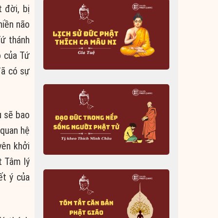
 đời, bị
hiền não
Tứ thánh
o của Tứ
đã có sự
u sẽ bao
 quan hệ
yên khởi
t Tâm lý
ết ý của