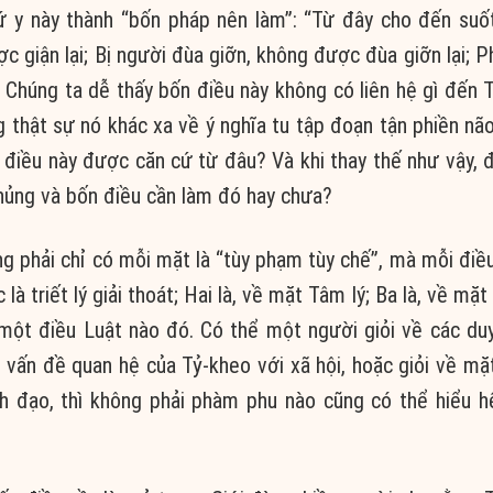
 y này thành “bốn pháp nên làm”: “Từ đây cho đến suốt
 giận lại; Bị người đùa giỡn, không được đùa giỡn lại; P
.” Chúng ta dễ thấy bốn điều này không có liên hệ gì đến 
ng thật sự nó khác xa về ý nghĩa tu tập đoạn tận phiền nã
 điều này được căn cứ từ đâu? Và khi thay thế như vậy, 
chủng và bốn điều cần làm đó hay chưa?
g phải chỉ có mỗi mặt là “tùy phạm tùy chế”, mà mỗi điề
à triết lý giải thoát; Hai là, về mặt Tâm lý; Ba là, về mặt
một điều Luật nào đó. Có thể một người giỏi về các du
u vấn đề quan hệ của Tỷ-kheo với xã hội, hoặc giỏi về mặ
h đạo, thì không phải phàm phu nào cũng có thể hiểu h