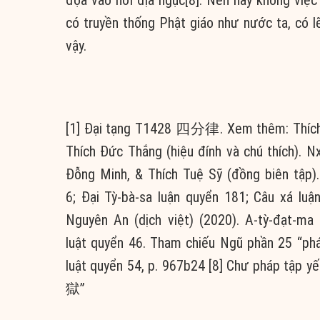
có truyền thống Phật giáo như nước ta, có l
vậy.
[1] Đại tạng T1428 四分律. Xem thêm: Thích Đ
Thích Đức Thắng (hiệu đính và chú thích). 
Đỗng Minh, & Thích Tuệ Sỹ (đồng biên tập)
6; Đại Tỳ-bà-sa luận quyển 181; Câu xá luậ
Nguyên An (dịch việt) (2020). A-tỳ-đạt-ma
luật quyển 46. Tham chiếu Ngũ phần 25 “phá
luật quyển 54, p. 967b24
[8] Chư pháp
獄”