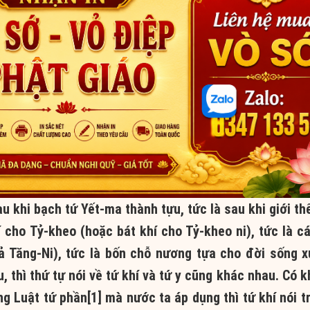
u khi bạch tứ Yết-ma thành tựu, tức là sau khi giới th
hí cho Tỷ-kheo (hoặc bát khí cho Tỷ-kheo ni), tức là c
cả Tăng-Ni), tức là bốn chỗ nương tựa cho đời sống x
thì thứ tự nói về tứ khí và tứ y cũng khác nhau. Có kh
êng Luật tứ phần[1] mà nước ta áp dụng thì tứ khí nói t