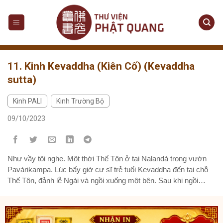
Skip
to
content
11. Kinh Kevaddha (Kiên Cố) (Kevaddha
sutta)
Kinh PALI
Kinh Trường Bộ
,
09/10/2023
Như vầy tôi nghe. Một thời Thế Tôn ở tại Nalandà trong vườn
Pavàrikampa. Lúc bấy giờ cư sĩ trẻ tuổi Kevaddha đến tại chỗ
Thế Tôn, đảnh lễ Ngài và ngồi xuống một bên. Sau khi ngồi
xuống một bên, cư sĩ trẻ tuổi Kevaddha bạch Thế Tôn: – Bạch
Thế Tôn, Nalandà này...