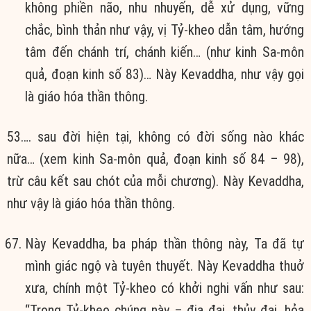
không phiền não, nhu nhuyến, dễ xử dụng, vững
chắc, bình thản như vậy, vị Tỷ-kheo dẫn tâm, hướng
tâm đến chánh trí, chánh kiến… (như kinh Sa-môn
quả, đoạn kinh số 83)… Này Kevaddha, như vậy gọi
là giáo hóa thần thông.
53…. sau đời hiện tại, không có đời sống nào khác
nữa… (xem kinh Sa-môn quả, đoạn kinh số 84 – 98),
trừ câu kết sau chót của mỗi chương). Này Kevaddha,
như vậy là giáo hóa thần thông.
Này Kevaddha, ba pháp thần thông này, Ta đã tự
mình giác ngộ và tuyên thuyết. Này Kevaddha thuở
xưa, chính một Tỷ-kheo có khởi nghi vấn như sau:
“Trong Tỷ-kheo chúng này – địa đại, thủy đại, hỏa