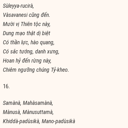
Sùleyya-rucirà,
Vàsavanesi cũng đến.
Mười vị Thiên tộc này,
Dung mạo thật dị biệt
Có thần lực, hào quang,
Có sắc tướng, danh xưng,
Hoan hỷ đến rừng này,
Chiêm ngưỡng chúng Tỷ-kheo.
16.
Samànà, Mahàsamànà,
Mànusà, Mànusuttamà,
Khiddà-padùsikà, Mano-padùsikà