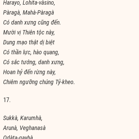
Harayo, Lohita-vàsino,
Pàragà, Mahà-Pàragà
Có danh xưng cũng đến.
Mười vị Thiên tộc này,
Dung mạo thật dị biệt
Có thần lực, hào quang,
Có sắc tướng, danh xưng,
Hoan hỷ đến rừng này,
Chiêm ngưỡng chúng Tỷ-kheo.
17.
Sukkà, Karumhà,
Arunà, Veghanasà
Odàta-gayhà,