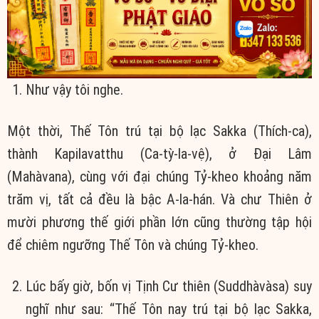
Như vậy tôi nghe.
Một thời, Thế Tôn trú tại bộ lạc Sakka (Thích-ca),
thành Kapilavatthu (Ca-tỳ-la-vệ), ở Ðại Lâm
(Mahàvana), cùng với đại chúng Tỷ-kheo khoảng năm
trăm vị, tất cả đều là bậc A-la-hán. Và chư Thiên ở
mười phương thế giới phần lớn cũng thường tập hội
để chiêm ngưỡng Thế Tôn và chúng Tỷ-kheo.
Lúc bấy giờ, bốn vị Tịnh Cư thiên (Suddhàvàsa) suy
nghĩ như sau: “Thế Tôn nay trú tại bộ lạc Sakka,