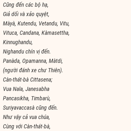
Cũng đến các bộ hạ,
Giả dối và xảo quyệt,
Màyà, Kutendu, Vetandu, Vitu,
Vituca, Candana, Kàmasettha,
Kinnughandu,
Nighandu chín vị đến.
Panàda, Opamanna, Màtdi,
(người đánh xe chư Thiên).
Càn-thát-bà Cittasena;
Vua Nala, Janesabha
Pancasikha, Timbarù,
Suriyavaccasà cũng đến.
Như vậy cả vua chúa,
Cùng với Càn-thát-bà,