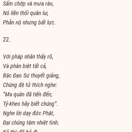
Sấm chớp và mưa rào,
Nó liền thối quân lui,
Phẫn nộ nhưng bất lực.
22.
Với pháp nhãn thấy rõ,
Và phân biệt tất cả,
Bậc Ðạo Sư thuyết giảng,
Chúng đệ tử thích nghe:
“Ma quân đã tiến đến;
Tỷ-kheo hãy biết chúng”.
Nghe lời dạy đức Phật,
Ðại chúng tâm nhiệt tình.
Kẻ thù đã bỏ đi,