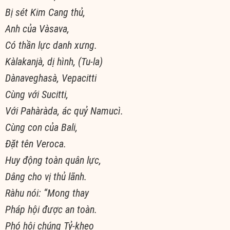
Bị sét Kim Cang thủ,
Anh của Vàsava,
Có thần lực danh xưng.
Kàlakanjà, dị hình, (Tu-la)
Dànaveghasà, Vepacitti
Cùng với Sucitti,
Với Pahàràda, ác quỷ Namucì.
Cùng con của Bali,
Ðặt tên Veroca.
Huy động toàn quân lực,
Dâng cho vị thủ lãnh.
Ràhu nói: “Mong thay
Pháp hội được an toàn.
Phó hội chúng Tỷ-kheo