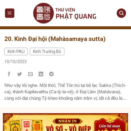
Skip
to
content
20. Kinh Ðại hội (Mahàsamaya sutta)
Kinh PALI
Kinh Trường Bộ
,
10/10/2023
Như vậy tôi nghe. Một thời, Thế Tôn trú tại bộ lạc Sakka (Thích-
ca), thành Kapilavatthu (Ca-tỳ-la-vệ), ở Ðại Lâm (Mahàvana),
cùng với đại chúng Tỷ-kheo khoảng năm trăm vị, tất cả đều là
bậc A-la-hán. Và chư Thiên ở mười phương thế giới phần lớn
cũng thường tập hội để chiêm ngưỡng Thế Tôn...