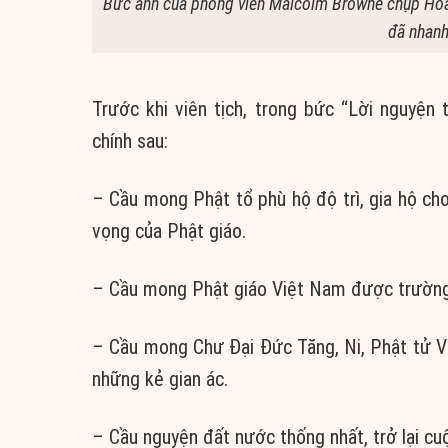
Bức ảnh của phóng viên Malcolm Browne chụp Hòa 
đã nhanh
Trước khi viên tịch, trong bức “Lời nguyệ
chính sau:
– Cầu mong Phật tổ phù hộ độ trì, gia hộ c
vọng của Phật giáo.
– Cầu mong Phật giáo Việt Nam được trường
– Cầu mong Chư Đại Đức Tăng, Ni, Phật tử Vi
những kẻ gian ác.
– Cầu nguyện đất nước thống nhất, trở lại cu