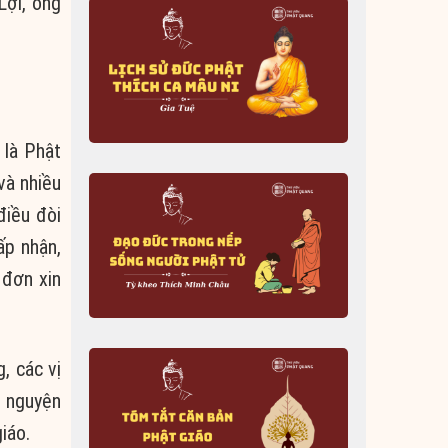
Lợi, ông
 là Phật
và nhiều
điều đòi
ấp nhận,
 đơn xin
, các vị
5 nguyện
iáo.