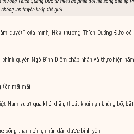
thượng Thích Quảng Đức tự thiêu để phản đối làn sóng đàn áp Ph
 chóng lan truyền khắp thế giới.
n tâm quyết” của mình, Hòa thượng Thích Quảng Đức có 
ho chính quyền Ngô Đình Diệm chấp nhận và thực hiện nă
 tồn mãi mãi.
ệt Nam vượt qua khó khăn, thoát khỏi nạn khủng bố, bắt
ộc sống thanh bình, nhân dân được bình yên.