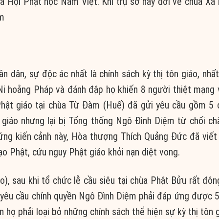
ủa Hội Phật học Nam Việt. Khi trụ sở này dời về chùa Xá 
ệm
n dân, sự độc ác nhất là chính sách kỳ thị tôn giáo, nhất
Ni hoằng Pháp và đánh đập họ khiến 8 người thiệt mạng 
 Phật giáo tại chùa Từ Đàm (Huế) đã gửi yêu cầu gồm 5 
 giáo nhưng lại bị Tổng thống Ngô Đình Diệm từ chối ch
hứng kiến cảnh này, Hòa thượng Thích Quảng Đức đã viết
ạo Phật, cứu nguy Phật giáo khỏi nạn diệt vong.
 sau khi tổ chức lễ cầu siêu tại chùa Phật Bửu rất đông
 yêu cầu chính quyền Ngô Đình Diệm phải đáp ứng được 
họ phải loại bỏ những chính sách thể hiện sự kỳ thị tôn g