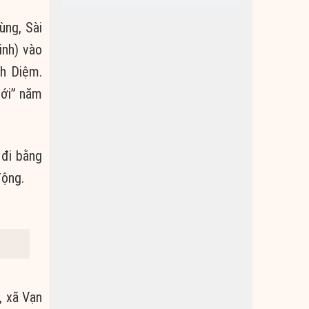
ùng, Sài
inh) vào
h Diệm.
iới” năm
 đi bằng
động.
, xã Vạn