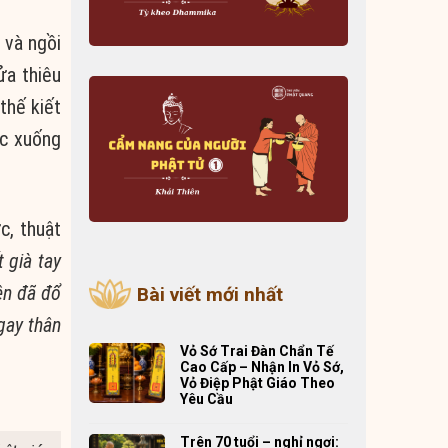
 và ngồi
ửa thiêu
thế kiết
ục xuống
c, thuật
 già tay
ên đã đổ
Bài viết mới nhất
gay thân
Vỏ Sớ Trai Đàn Chẩn Tế
Cao Cấp – Nhận In Vỏ Sớ,
Vỏ Điệp Phật Giáo Theo
Yêu Cầu
Trên 70 tuổi – nghỉ ngơi: