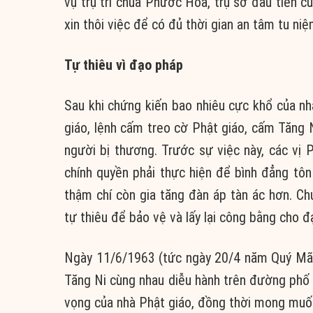
vụ trụ trì chùa Phước Hòa, trụ sở đầu tiên c
xin thôi việc để có đủ thời gian an tâm tu ni
Tự thiêu vì đạo pháp
Sau khi chứng kiến bao nhiêu cực khổ của nhâ
giáo, lệnh cấm treo cờ Phật giáo, cấm Tăng 
người bị thương. Trước sự việc này, các vị
chính quyền phải thực hiện để bình đẳng tôn
thậm chí còn gia tăng đàn áp tàn ác hơn. C
tự thiêu để bảo vệ và lấy lại công bằng cho đ
Ngày 11/6/1963 (tức ngày 20/4 năm Quý Mão),
Tăng Ni cùng nhau diễu hành trên đường phố
vọng của nhà Phật giáo, đồng thời mong muốn 