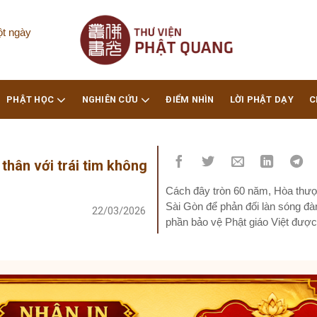
ột ngày
PHẬT HỌC
NGHIÊN CỨU
ĐIỂM NHÌN
LỜI PHẬT DẠY
C
thân với trái tim không
Cách đây tròn 60 năm, Hòa thượ
Sài Gòn để phản đối làn sóng đà
22/03/2026
phần bảo vệ Phật giáo Việt được
thượng Thích Quảng Đức đã tẩm