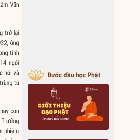
 Lâm Văn
 trở lại
932, ông
ong tỉnh
 14 ngôi
c hỏi và
Bước đầu học Phật
trùng tu
 nay con
à Trưởng
ận nhiệm