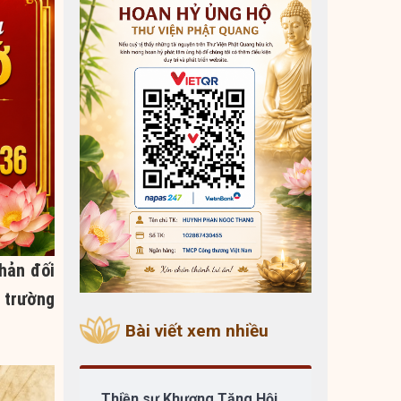
hản đối
 trường
Bài viết xem nhiều
Thiền sư Khương Tăng Hội