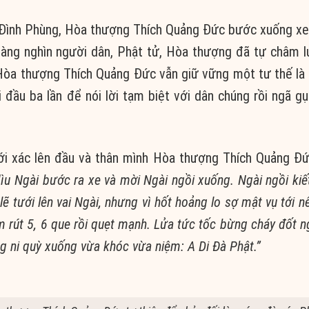
n Đình Phùng, Hòa thượng Thích Quảng Đức bước xuống xe
hàng nghìn người dân, Phật tử, Hòa thượng đã tự châm l
Hòa thượng Thích Quảng Đức vẫn giữ vững một tư thế là 
úi đầu ba lần để nói lời tạm biệt với dân chúng rồi ngã g
ới xác lên đầu và thân mình Hòa thượng Thích Quảng Đứ
 dìu Ngài bước ra xe và mời Ngài ngồi xuống. Ngài ngồi kiết
lẽ tưới lên vai Ngài, nhưng vì hốt hoảng lo sợ mật vụ tới n
 rút 5, 6 que rồi quẹt mạnh. Lửa tức tốc bừng cháy đốt n
g ni quỳ xuống vừa khóc vừa niệm: A Di Đà Phật.”