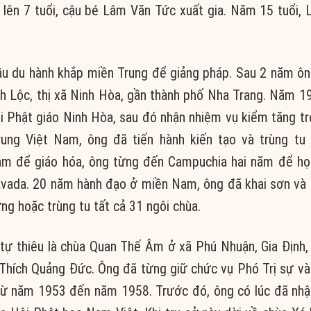
 lên 7 tuổi, cậu bé Lâm Văn Tức xuất gia. Năm 15 tuổi,
ầu du hành khắp miền Trung để giảng pháp. Sau 2 năm ông
nh Lộc, thị xã Ninh Hòa, gần thành phố Nha Trang. Năm 1
i Phật giáo Ninh Hòa, sau đó nhận nhiệm vụ kiểm tăng tr
ung Việt Nam, ông đã tiến hành kiến tạo và trùng tu
m để giáo hóa, ông từng đến Campuchia hai năm để họ
avada. 20 năm hành đạo ở miền Nam, ông đã khai sơn và 
ng hoặc trùng tu tất cả 31 ngôi chùa.
i tự thiêu là chùa Quan Thế Âm ở xã Phú Nhuận, Gia Định,
 Thích Quảng Đức. Ông đã từng giữ chức vụ Phó Trị sự v
 từ năm 1953 đến năm 1958. Trước đó, ông có lúc đã nh