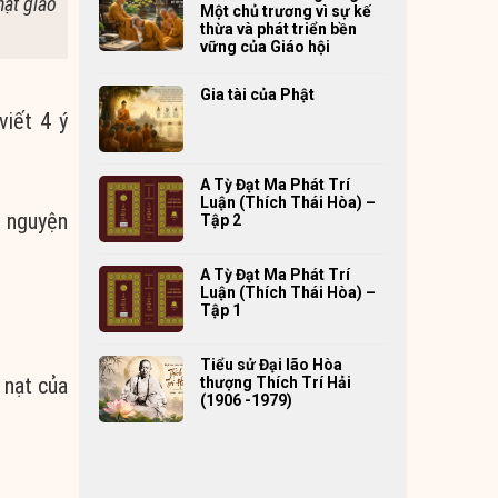
ật giáo
Một chủ trương vì sự kế
thừa và phát triển bền
vững của Giáo hội
Gia tài của Phật
viết 4 ý
A Tỳ Đạt Ma Phát Trí
Luận (Thích Thái Hòa) –
m nguyện
Tập 2
A Tỳ Đạt Ma Phát Trí
Luận (Thích Thái Hòa) –
Tập 1
Tiểu sử Đại lão Hòa
 nạt của
thượng Thích Trí Hải
(1906 -1979)