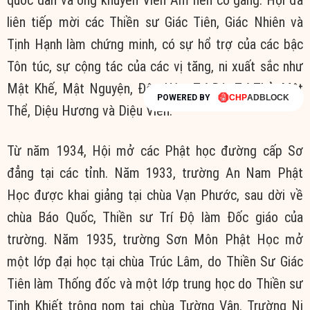
quốc dân và ông khuyên Viên Âm nên cố gắng. Hội đã
liên tiếp mời các Thiền sư Giác Tiên, Giác Nhiên và
Tịnh Hạnh làm chứng minh, có sự hổ trợ của các bậc
Tôn túc, sự cộng tác của các vị tăng, ni xuất sắc như
Mật Khế, Mật Nguyện, Đôn Hậu, Trí Độ, Trí Thủ, Mật
POWERED BY
Thể, Diệu Hương và Diệu Viên.
Từ năm 1934, Hội mở các Phật học đường cấp Sơ
đẳng tại các tỉnh. Năm 1933, trường An Nam Phật
Học được khai giảng tại chùa Vạn Phước, sau dời về
chùa Báo Quốc, Thiền sư Trí Độ làm Đốc giáo của
trường. Năm 1935, trường Sơn Môn Phật Học mở
một lớp đại học tại chùa Trúc Lâm, do Thiền Sư Giác
Tiên làm Thống đốc và một lớp trung học do Thiền sư
Tịnh Khiết trông nom tại chùa Tường Vân. Trường Ni