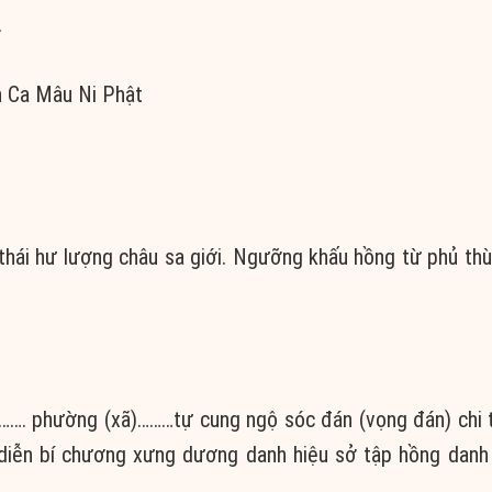
.
h Ca Mâu Ni Phật
 thái hư lượng châu sa giới. Ngưỡng khấu hồng từ phủ th
……. phường (xã)………tự cung ngộ sóc đán (vọng đán) chi 
diễn bí chương xưng dương danh hiệu sở tập hồng danh