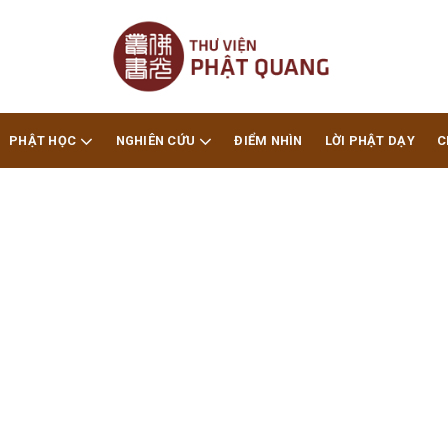
PHẬT HỌC
NGHIÊN CỨU
ĐIỂM NHÌN
LỜI PHẬT DẠY
C