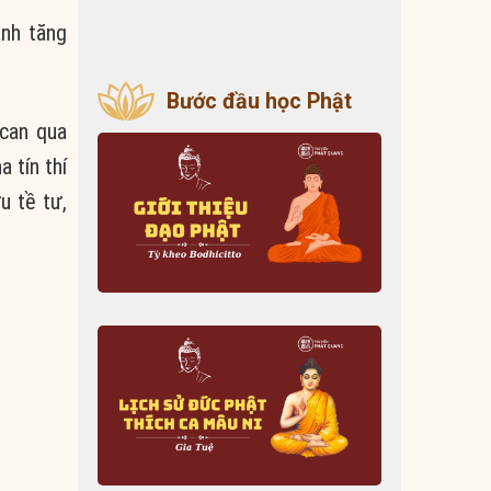
nh tăng
Bước đầu học Phật
 can qua
a tín thí
u tề tư,