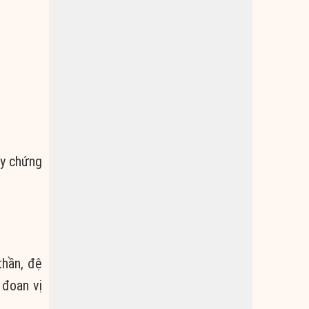
ùy chứng
thần, đệ
 đoan vị