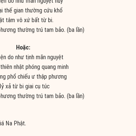
iện do như mãn nguyệt huy
ại thế gian thường cứu khổ
ật tâm vô xứ bất từ bi.
ương thường trú tam bảo. (ba lần)
Hoặc:
iện do như tịnh mãn nguyệt
 thiên nhật phóng quang minh
ang phổ chiếu ư thập phương
ỷ xả từ bi giai cụ túc
ương thường trú tam bảo. (ba lần)
iá Na Phật.