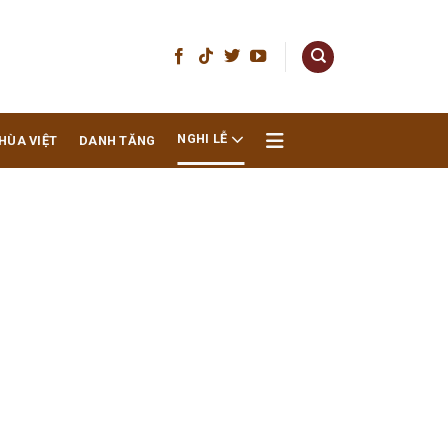
NGHI LỄ
HÙA VIỆT
DANH TĂNG