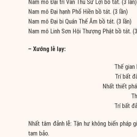
Nam mô Đại trí Văn Thù Sư Lợi bồ tát. (3 lần)
Nam mô Đại hạnh Phổ Hiền bồ tát. (3 lần)
Nam mô Đại bi Quán Thế Âm bồ tát. (3 lần)
Nam mô Linh Sơn Hội Thượng Phật bồ tát. (3
– Xướng lễ lạy:
Thế gian 
Trí bất đ
Nhất thiết phá
Th
Trí bất đ
Nhất tâm đảnh lễ: Tận hư không biến pháp giớ
tam bảo.