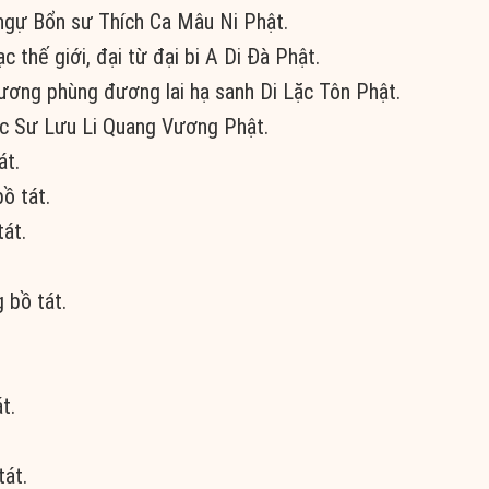
 ngự Bổn sư Thích Ca Mâu Ni Phật.
 thế giới, đại từ đại bi A Di Đà Phật.
ương phùng đương lai hạ sanh Di Lặc Tôn Phật.
ợc Sư Lưu Li Quang Vương Phật.
át.
ồ tát.
át.
 bồ tát.
t.
tát.