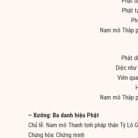
Phật d
Phật t
Ph
Nam mô Thập ph
Phật d
Diệc như
Viên qu
H
Nam mô Thập ph
– Xướng: Ba danh hiệu Phật
Chủ lễ: Nam mô Thanh tịnh pháp thân Tỳ Lô G
Chúng hòa: Chứng minh