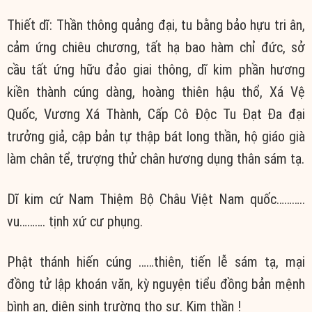
Thiết dĩ: Thần thông quảng đại, tu bằng bảo hựu tri ân,
cảm ứng chiêu chương, tất hạ bao hàm chỉ đức, sở
cầu tất ứng hữu đảo giai thông, dĩ kim phần hương
kiền thành cúng dàng, hoàng thiên hậu thổ, Xá Vệ
Quốc, Vương Xá Thành, Cấp Cô Độc Tu Đạt Đa đại
trưởng giả, cập bản tự thập bát long thần, hộ giáo già
làm chân tể, trượng thử chân hương dụng thân sám tạ.
Dĩ kim cứ Nam Thiệm Bộ Châu Việt Nam quốc………..
vu………. tịnh xứ cư phụng.
Phật thánh hiến cúng ……thiên, tiến lễ sám tạ, mại
đồng tử lập khoán văn, kỳ nguyện tiểu đồng bản mệnh
bình an, diên sinh trường thọ sự. Kim thần !