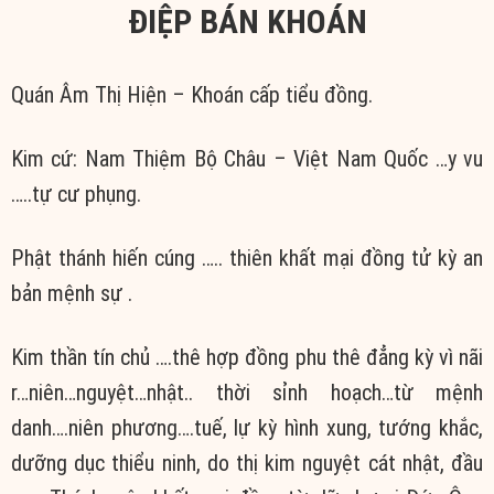
ĐIỆP BÁN KHOÁN
Quán Âm Thị Hiện – Khoán cấp tiểu đồng.
Kim cứ: Nam Thiệm Bộ Châu – Việt Nam Quốc …y vu
…..tự cư phụng.
Phật thánh hiến cúng ….. thiên khất mại đồng tử kỳ an
bản mệnh sự .
Kim thần tín chủ ….thê hợp đồng phu thê đẳng kỳ vì nãi
r…niên…nguyệt…nhật.. thời sỉnh hoạch…từ mệnh
danh….niên phương….tuế, lự kỳ hình xung, tướng khắc,
dưỡng dục thiểu ninh, do thị kim nguyệt cát nhật, đầu