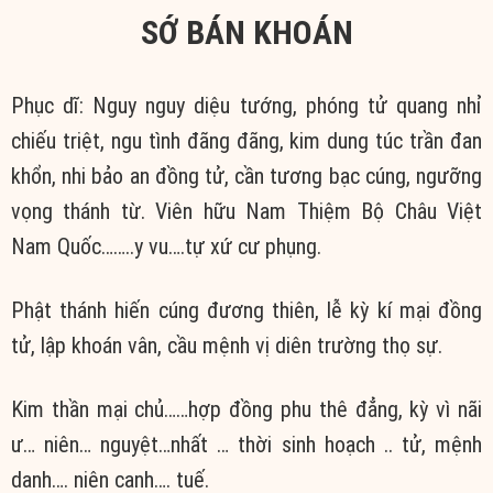
SỚ BÁN KHOÁN
Phục dĩ: Nguy nguy diệu tướng, phóng tử quang nhỉ
chiếu triệt, ngu tình đãng đãng, kim dung túc trần đan
khổn, nhi bảo an đồng tử, cần tương bạc cúng, ngưỡng
vọng thánh từ. Viên hữu Nam Thiệm Bộ Châu Việt
Nam Quốc……..y vu….tự xứ cư phụng.
Phật thánh hiến cúng đương thiên, lễ kỳ kí mại đồng
tử, lập khoán vân, cầu mệnh vị diên trường thọ sự.
Kim thần mại chủ……hợp đồng phu thê đẳng, kỳ vì nãi
ư… niên… nguyệt…nhất … thời sinh hoạch .. tử, mệnh
danh…. niên canh…. tuế.