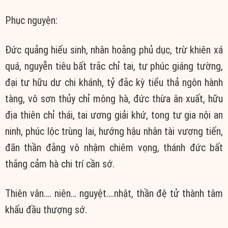
Phục nguyện:
Đức quảng hiếu sinh, nhân hoằng phủ dục, trừ khiên xá
quá, nguyễn tiêu bất trắc chỉ tai, tư phúc giáng tường,
đại tư hữu dư chi khánh, tỷ đắc kỳ tiểu thả ngôn hành
tàng, vô sơn thủy chỉ mông hà, đức thừa ân xuất, hữu
địa thiên chỉ thái, tai ương giải khứ, tong tư gia nội an
ninh, phúc lộc trùng lai, hướng hậu nhân tài vượng tiến,
đãn thần đằng vô nhậm chiêm vọng, thánh đức bất
thắng cảm hà chi trí cần sớ.
Thiên vân…. niên… nguyệt….nhật, thần đệ tử thành tâm
khấu đầu thượng sớ.