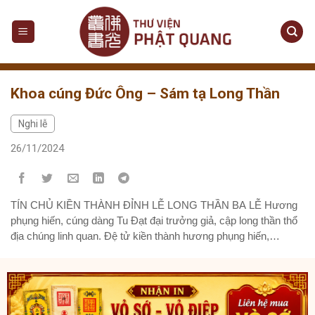
Skip
to
content
Khoa cúng Đức Ông – Sám tạ Long Thần
Nghi lễ
26/11/2024
TÍN CHỦ KIỀN THÀNH ĐỈNH LỄ LONG THẦN BA LỄ Hương
phụng hiến, cúng dàng Tu Đạt đại trưởng giả, cập long thần thổ
địa chúng linh quan. Đệ tử kiền thành hương phụng hiến,
ngưỡng kỳ uy đức giáng nhân gian. Ủng hộ tinh lam sùng bảo
địa, khuông phù cảnh giới tất hoàng...