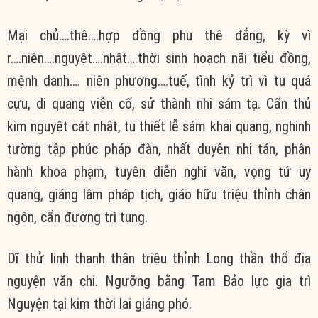
Mại chủ….thê….hợp đồng phu thê đẳng, kỳ vì
r….niên….nguyệt….nhật….thời sinh hoạch nãi tiểu đồng,
mệnh danh…. niên phương….tuế, tình kỷ trì vì tu quá
cựu, di quang viễn cố, sử thành nhi sám tạ. Cẩn thủ
kim nguyệt cát nhật, tu thiết lễ sám khai quang, nghinh
tường tập phúc pháp đàn, nhất duyên nhi tán, phân
hành khoa phạm, tuyên diễn nghi văn, vọng tứ uy
quang, giáng lâm pháp tịch, giáo hữu triệu thỉnh chân
ngôn, cẩn đương trì tụng.
Dĩ thử linh thanh thân triệu thỉnh Long thần thổ địa
nguyện văn chi. Ngưỡng bằng Tam Bảo lực gia trì
Nguyện tại kim thời lai giáng phó.