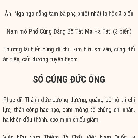
Án! Nga nga nẵng tam bà phạ phiệt nhật la hộc.3 biến
Nam mô Phổ Cúng Dàng Bồ Tát Ma Ha Tát. (3 biến)
Thượng lai hiến cúng dĩ chu, kim hữu sớ văn, cúng đối
án tiền, cẩn đương tuyên bạch:
SỚ CÚNG ĐỨC ÔNG
Phục dĩ: Thánh đức dương dương, quảng bố hộ trì chi
lực, thần công hạo hạo, cảm mông tế chúng chỉ nhân,
hạ khôn đầu thành, cao minh chiếu giám.
Viên hữu Nam Thiệm Bộ Châu Việt Nam Quốc…..y