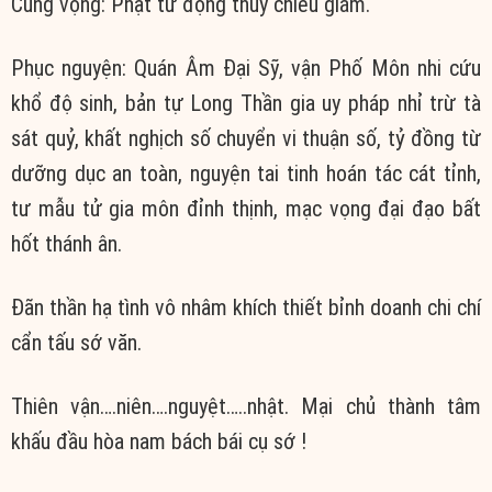
Cung vọng: Phật từ động thùy chiếu giám.
Phục nguyện: Quán Âm Đại Sỹ, vận Phố Môn nhi cứu
khổ độ sinh, bản tự Long Thần gia uy pháp nhỉ trừ tà
sát quỷ, khất nghịch số chuyển vi thuận số, tỷ đồng từ
dưỡng dục an toàn, nguyện tai tinh hoán tác cát tỉnh,
tư mẫu tử gia môn đỉnh thịnh, mạc vọng đại đạo bất
hốt thánh ân.
Đãn thần hạ tình vô nhâm khích thiết bỉnh doanh chi chí
cẩn tấu sớ văn.
Thiên vận….niên….nguyệt…..nhật. Mại chủ thành tâm
khấu đầu hòa nam bách bái cụ sớ !