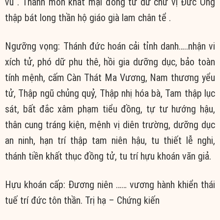
vu . Thánh môn khất mại đồng từ dữ chư vị Đức Ông
thập bát long thần hộ giáo già lam chân tể .
Ngưỡng vọng: Thánh đức hoán cải tỉnh danh…..nhận vi
xích tử, phó dữ phu thê, hồi gia dưỡng dục, bảo toàn
tính mệnh, cấm Càn Thát Ma Vương, Nam thương yểu
tử, Thập ngũ chủng quỷ, Thập nhị hóa bà, Tam thập lục
sát, bất đắc xâm phạm tiểu đồng, tự tư hướng hậu,
thân cung tráng kiện, mệnh vị diên trường, dưỡng dục
an ninh, hạn trí thập tam niên hậu, tu thiết lễ nghi,
thánh tiền khất thục đồng tử, tu trí hựu khoán văn giả.
Hựu khoán cấp: Đương niên …… vương hành khiển thái
tuế trí đức tôn thần. Trị hạ – Chứng kiến