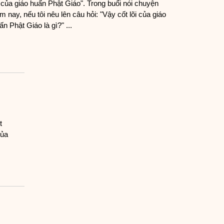
i của giáo huấn Phật Giáo". Trong buổi nói chuyện
m nay, nếu tôi nêu lên câu hỏi: "Vậy cốt lõi của giáo
ấn Phật Giáo là gì?" ...
t
của