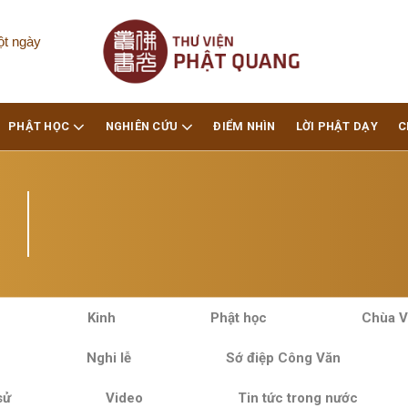
ột ngày
PHẬT HỌC
NGHIÊN CỨU
ĐIỂM NHÌN
LỜI PHẬT DẠY
C
Kinh
Phật học
Chùa V
Nghi lễ
Sớ điệp Công Văn
sử
Video
Tin tức trong nước