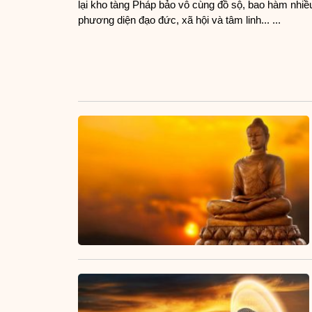
lại kho tàng Pháp bảo vô cùng đồ sộ, bao hàm nhiề
phương diện đạo đức, xã hội và tâm linh... ...