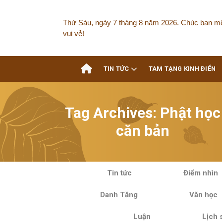
Skip
to
Thứ Sáu, ngày 7 tháng 8 năm 2026. Chúc bạn m
content
vui vẻ!
TIN TỨC
TAM TẠNG KINH ĐIỂN
Tag Archives:
Phật học
căn bản
Tin tức
Điểm nhìn
Danh Tăng
Văn học
Luận
Lịch 