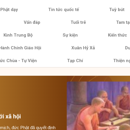
 Phật dạy
Tin tức quốc tế
Tuỳ bút
Vấn đáp
Tuổi trẻ
Tam tạ
Kinh Trung Bộ
Sự kiện
Kiến thức
Hành Chính Giáo Hội
Xuân Hỷ Xả
Du
ức Chùa - Tự Viện
Tạp Chí
Thiện n
i xã hội
mịch, đức Phật đã quyết định