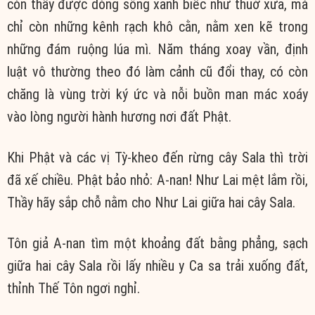
còn thấy được dòng sông xanh biếc như thuở xưa, mà
chỉ còn những kênh rạch khô cằn, nằm xen kẽ trong
những đám ruộng lúa mì. Năm tháng xoay vần,
định
luật
vô thường
theo đó làm cảnh cũ đổi thay, có còn
chăng là vùng trời ký ức và
nỗi buồn
man mác
xoáy
vào lòng người
hành hương
nơi đất Phật.
Khi Phật và các vị Tỳ-kheo đến rừng cây Sala thì trời
đã xế chiều.
Phật bảo
nhỏ: A-nan!
Như Lai
mệt lắm rồi,
Thầy hãy sắp chỗ nằm cho
Như Lai
giữa hai cây Sala.
Tôn giả
A-nan tìm một khoảng đất bằng phẳng, sạch
giữa hai cây Sala rồi lấy nhiều y
Ca sa
trải xuống đất,
thỉnh
Thế Tôn
ngơi nghỉ.