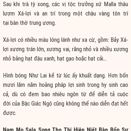
Sau khi
trà tỳ
xong, các vị tộc trưởng xứ Malla thâu
lượm Xá-lợi và
an trí
trong một chậu vàng tôn trí
tại
bàn thờ
trung ương.
Xá-lợi có nhiều màu
lóng lánh
như
xa cừ
, gồm: Bảy Xá-
lợi xương trán lớn, xương vai, răng nhỏ và nhiều xương
nhỏ bằng hạt đậu xanh, hạt gạo hoặc hạt cải…
Hình bóng
Như Lai
kể từ
lúc ấy
khuất dạng. Hơn bốn
mươi lăm năm
hoằng pháp
lợi sinh
trong
hy sinh
cao
cả, dù có đem bao nhiêu
ngôn từ
để
diễn tả
cuộc
đời
của Bậc
Giác Ngộ
cũng không thể nào
diễn đạt
hết
được.
Nam Mo Sala Song Thọ
Thị Hiện
Niết Bàn
Bổn
Sư