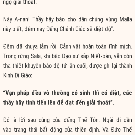
ngộ
giải thoát
.
Này A-nan! Thầy hãy báo cho dân chúng vùng Malla
này biết, đêm nay Đấng
Chánh Giác
sẽ diệt độ”.
Đêm đã khuya lắm rồi. Cảnh vật
hoàn toàn
tĩnh mịch.
Trong rừng Sala, khi bậc
Đạo sư
sắp Niết-bàn, vẫn còn
tha thiết khuyên bảo
đệ tử
lần cuối, được ghi lại
thành
Kinh
Di Giáo
:
“Vạn pháp đều
vô thường
có sinh thì có diệt, các
thầy hãy
tinh tiến
lên để
đạt đến
giải thoát”.
Đó là lời sau cùng của
đấng Thế Tôn
. Ngài đi dần
vào
trạng thái
bất động
của
thiền định
. Và Đức Thế