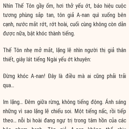
Nhìn
Thế Tôn
gầy ốm,
hơi thở
yếu ớt
,
báo hiệu
cuộc
tương phùng sắp tan,
tôn giả
A-nan quì xuống bên
cạnh, nước mắt rớt, rớt hoài,
cuối cùng
không còn dằn
được nữa, bật khóc thành tiếng.
Thế Tôn
nhẹ
mở mắt
,
lặng lẽ
nhìn người
thị giả
thân
thiết
, giây lát tiếng Ngài
yếu ớt
khuyên:
Đừng khóc A-nan! Đây là điều mà ai cũng phải trải
qua…
Im lặng… Đêm giữa rừng, không
tiếng động
. Ánh sáng
những vì sao
lặng lẽ
chiếu soi. Một tiếng nấc, rồi tiếp
theo… nỗi bi hoài đang ngự trị trong
tâm hồn
của các