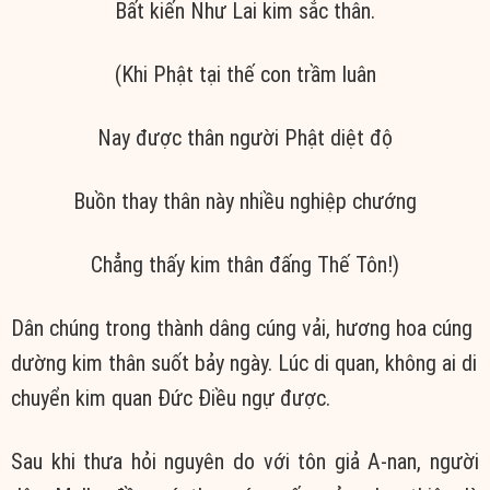
Bất kiến
Như Lai
kim sắc
thân.
(Khi Phật
tại thế
con
trầm luân
Nay được thân người
Phật diệt
độ
Buồn thay thân này nhiều
nghiệp chướng
Chẳng thấy
kim thân
đấng Thế Tôn!)
Dân chúng trong thành dâng cúng vải,
hương hoa
cúng
dường
kim thân
suốt bảy ngày. Lúc
di quan
, không ai
di
chuyển
kim quan Đức
Điều ngự
được.
Sau khi thưa hỏi
nguyên do
với
tôn giả
A-nan, người