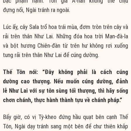
bậc
phạm hạnh
.
Tôn giả
A-nan không thể
chịu
đựng
nổi, Ngài tránh ra ngoài.
Lúc ấy
, cây Sala trổ hoa
trái mùa
, đơm tròn trên cây và
rải trên thân
Như Lai
. Những đóa hoa trời Mạn-đà-la
và bột hương Chiên-đàn từ trên
hư không
rơi xuống
tung rải trên thân
Như Lai
để
cúng dường
.
Thế Tôn
nói:
“Đây không phải là cách
cúng
dường
cao thượng. Nếu muốn
cúng dường
,
đảnh
lễ
Như Lai
với sự
tôn sùng
tối thượng
, thì hãy sống
chơn chánh,
thực hành
thành tựu
về
chánh pháp
.”
Bấy giờ, có vị Tỳ-kheo đứng hầu quạt bên cạnh
Thế
Tôn
, Ngài dạy tránh sang một bên để
chư thiên
khắp