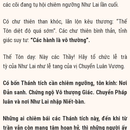
các cõi đang tụ hội
chiêm ngưỡng
Như Lai
lần cuối.
Có
chư thiên
than khóc, lăn lộn kêu thương: “Thế
Tôn
diệt độ
quá sớm”. Các
chư thiên
bình thản,
tỉnh
giác
suy tư:
“Các hành là vô thường”.
Thế Tôn
dạy: Này các Thầy! Hãy tổ chức lễ
trà
tỳ
của
Như Lai
như lễ tang của vị
Chuyển Luân Vương
.
Có bốn
Thánh tích
cần
chiêm ngưỡng
,
tôn kính
: Nơi
Đản sanh.
Chứng ngộ
Vô thượng Giác
.
Chuyển Pháp
luân
và nơi
Như Lai
nhập Niết-bàn.
Những ai
chiêm bái
các
Thánh tích
này, đến khi từ
trần vẫn còn mang tâm
hoan hỷ
, thì những người ấy