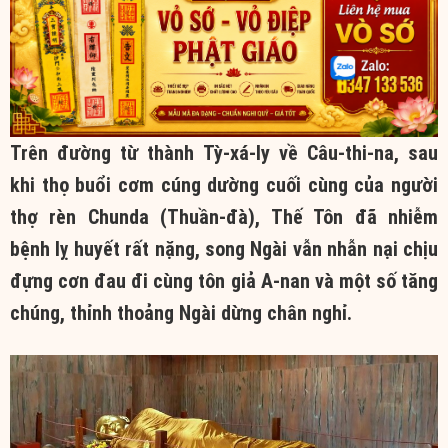
dâng cúng. Tôn...
Trên đường từ thành Tỳ-xá-ly về Câu-thi-na, sau
khi thọ buổi cơm
cúng dường
cuối cùng
của người
thợ rèn Chunda (Thuần-đà),
Thế Tôn
đã nhiễm
bệnh lỵ huyết rất nặng, song Ngài vẫn nhẫn nại
chịu
đựng
cơn đau đi cùng
tôn giả
A-nan và một số
tăng
chúng
,
thỉnh thoảng
Ngài dừng chân nghỉ.