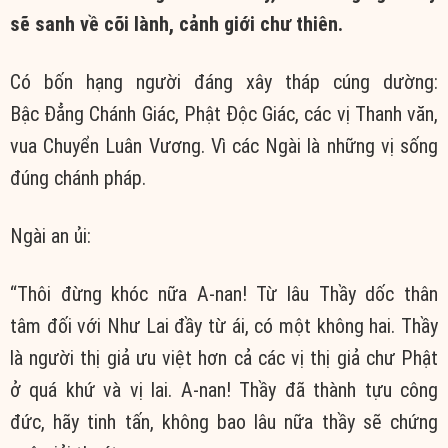
sẽ sanh về cõi lành,
cảnh giới
chư thiên
.
Có bốn hạng người đáng xây tháp
cúng dường
:
Bậc
Đẳng Chánh Giác
, Phật
Độc Giác
, các vị
Thanh văn
,
vua
Chuyển Luân Vương
. Vì các Ngài là những vị sống
đúng
chánh pháp
.
Ngài
an ủi
:
“Thôi đừng khóc nữa A-nan! Từ lâu Thầy dốc
thân
tâm
đối với
Như Lai
đầy
từ ái
, có một không hai. Thầy
là người
thị giả
ưu việt
hơn cả các vị
thị giả
chư Phật
ở
quá khứ
và
vị lai
. A-nan! Thầy đã
thành tựu công
đức
, hãy
tinh tấn
, không bao lâu nữa thầy sẽ
chứng