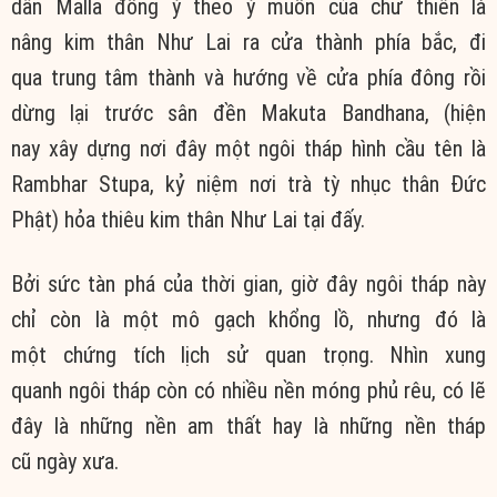
dân Malla
đồng ý
theo
ý muốn
của
chư thiên
là
nâng
kim thân
Như Lai
ra cửa thành phía bắc, đi
qua
trung tâm
thành và hướng về cửa phía đông rồi
dừng lại trước sân đền Makuta Bandhana, (hiện
nay
xây dựng
nơi đây một ngôi tháp hình cầu tên là
Rambhar Stupa, kỷ niệm nơi
trà tỳ
nhục thân
Đức
Phật
)
hỏa thiêu
kim thân
Như Lai
tại đấy.
Bởi sức tàn phá của
thời gian
, giờ đây ngôi tháp này
chỉ còn là một mô gạch khổng lồ, nhưng đó là
một
chứng tích
lịch sử
quan trọng. Nhìn
xung
quanh
ngôi tháp còn có nhiều
nền móng
phủ rêu, có lẽ
đây là những nền am thất hay là những nền tháp
cũ
ngày xưa
.