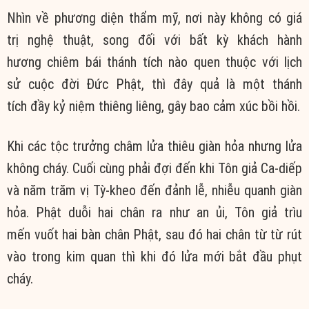
Nhìn về
phương diện
thẩm mỹ, nơi này không có
giá
trị
nghệ thuật, song đối với bất kỳ khách
hành
hương
chiêm bái
thánh tích
nào
quen thuộc
với
lịch
sử
cuộc đời
Đức Phật
, thì đây quả là một
thánh
tích
đầy kỷ niệm
thiêng liêng
, gây bao
cảm xúc
bồi hồi
.
Khi các tộc trưởng châm lửa thiêu giàn hỏa nhưng lửa
không cháy.
Cuối cùng
phải đợi đến khi
Tôn giả
Ca-diếp
và năm trăm vị Tỳ-kheo đến
đảnh lễ
, nhiễu quanh giàn
hỏa. Phật duỗi hai chân ra như
an ủi
,
Tôn giả
trìu
mến
vuốt hai bàn
chân Phật
, sau đó hai chân từ từ rút
vào trong kim quan thì khi đó lửa mới bắt đầu phụt
cháy.