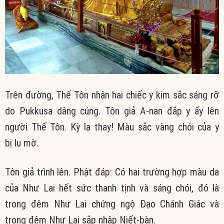
Trên đường,
Thế Tôn
nhận hai chiếc y
kim sắc
sáng rỡ
do Pukkusa dâng cúng.
Tôn giả
A-nan
đắp y
ấy lên
người
Thế Tôn
. Kỳ lạ thay! Màu sắc vàng chói của y
bị
lu mờ
.
Tôn giả
trình lên. Phật đáp: Có hai
trường hợp
màu da
của
Như Lai
hết sức
thanh tịnh
và sáng chói, đó là
trong đêm
Như Lai
chứng ngộ
Đạo
Chánh Giác
và
trong đêm
Như Lai
sắp nhập Niết-bàn.