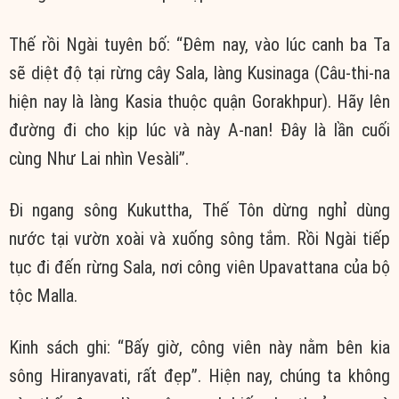
Thế rồi Ngài
tuyên bố
: “Đêm nay, vào lúc canh ba Ta
sẽ
diệt độ
tại rừng cây Sala, làng Kusinaga (Câu-thi-na
hiện nay là làng Kasia thuộc quận Gorakhpur). Hãy
lên
đường
đi cho kịp lúc và này A-nan! Đây là lần
cuối
cùng
Như Lai
nhìn Vesàli”.
Đi ngang sông Kukuttha,
Thế Tôn
dừng nghỉ dùng
nước tại vườn xoài và xuống sông tắm. Rồi Ngài
tiếp
tục
đi đến rừng Sala, nơi công viên Upavattana của bộ
tộc Malla.
Kinh sách ghi: “Bấy giờ, công viên này nằm bên kia
sông Hiranyavati, rất đẹp”. Hiện nay,
chúng ta
không