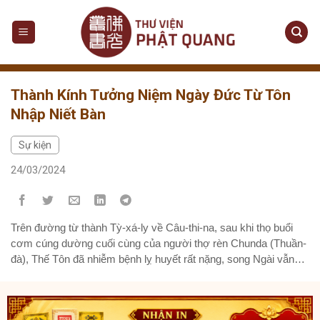
Skip
to
content
Thành Kính Tưởng Niệm Ngày Đức Từ Tôn
Nhập Niết Bàn
Sự kiện
24/03/2024
Trên đường từ thành Tỳ-xá-ly về Câu-thi-na, sau khi thọ buổi
cơm cúng dường cuối cùng của người thợ rèn Chunda (Thuần-
đà), Thế Tôn đã nhiễm bệnh lỵ huyết rất nặng, song Ngài vẫn
nhẫn nại chịu đựng cơn đau đi cùng tôn giả A-nan và một
số tăng chúng, thỉnh thoảng Ngài dừng chân nghỉ. Trên
đường, Thế Tôn nhận hai chiếc y kim sắc sáng rỡ do Pukkusa