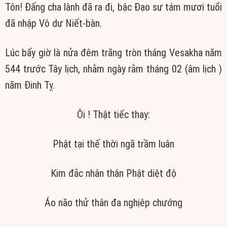
Tôn! Đấng cha lành đã ra đi, bậc
Đạo sư
tám mươi tuổi
đã nhập
Vô dư
Niết-bàn.
Lúc bấy giờ là nửa đêm trăng tròn tháng Vesakha năm
544 trước Tây lịch, nhằm ngày rằm tháng 02 (
âm lịch
)
năm Đinh Tỵ.
Ôi ! Thật tiếc thay:
Phật
tại thế
thời ngã
trầm luân
Kim đắc
nhân thân
Phật diệt
độ
Áo não
thử thân đa nghịêp chướng