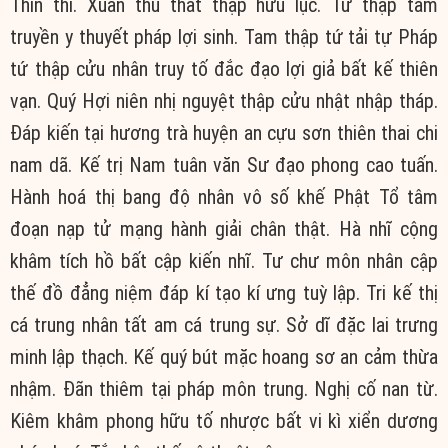
Thìn thì. Xuân thu thất thập hữu lục. Tứ thập tam
truyền y thuyết pháp lợi sinh. Tam thập tứ tải tự Pháp
tứ thập cửu nhân truy tố đắc đạo lợi giả bất kế thiên
vạn. Quý Hợi niên nhị nguyệt thập cửu nhật nhập tháp.
Đáp kiến tại hương trà huyện an cựu sơn thiên thai chi
nam dã. Kế trị Nam tuân văn Sư đạo phong cao tuấn.
Hành hoá thị bang độ nhân vô số khế Phật Tổ tâm
đoạn nạp tử mạng hành giải chân thật. Hà nhĩ cộng
khâm tích hồ bất cập kiến nhĩ. Tư chư môn nhân cập
thế đồ đẳng niệm đáp kí tạo kí ưng tuỳ lập. Tri kế thị
cá trung nhân tất am cá trung sự. Sở dĩ đặc lai trưng
minh lập thạch. Kế quý bút mặc hoang sơ an cảm thừa
nhậm. Đãn thiêm tại pháp môn trung. Nghị cố nan từ.
Kiêm khâm phong hữu tố nhược bất vi kì xiển dương