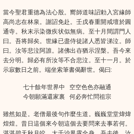
當今聖君重德為法心殷。嚮師道味詔勅入宮緣師
高尚志在林泉。謝詔免赴。壬戌春重開戒壇於圓
通寺。秋末示染微疾状似無病。至十月間謂門人
曰。吾将歸矣。世緣已盡侍徒諸人悉皆涕泣。師
曰。汝等悲泣阿誰。諸佛出卋猶示涅槃。吾今來
去分明。歸必有所汝等不合悲泣。至十一月。於
示寂數日之前。端坐索筆書偈辭世。偈曰:
七十餘年世界中 空空色色亦融通
今朝願滿還家裏 何必奔忙問祖宗
雖然如是。老僧最後句作麼生道。巍巍堂堂煒煒
煌煌。昔日這個來今朝這個去要問來去事若何。
湛湛碧天秋月皎。大千沙界露全身。吾去後。汝