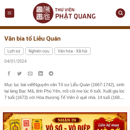
Skip
to
content
Văn bia tổ Liễu Quán
Lịch sử
Nghiên cứu
Văn hóa - Xã hội
,
,
04/01/2024
Mục lục bài viếtNguyên văn Tổ sư Liễu Quán (1667-1742), sinh
tại làng Bạc Mã, tỉnh Phú Yên, mồ côi mẹ lúc 6 tuổi. Xuất gia lúc
7 tuổi (1673) với Hòa thượng Tế Viên ở quê nhà. 14 tuổi (1680)
Ngài ra Huế học đạo với Tổ Giác Phong ở chùa Bảo Quốc 10...