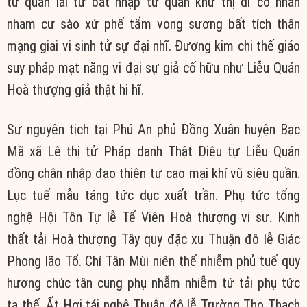
tử quan lai tử bất nhập tử quan khứ thị dĩ cổ nhân
nham cư sào xứ phế tẩm vong sương bất tích thân
mạng giai vi sinh tử sự đại nhĩ. Đương kim chi thế giáo
suy pháp mạt năng vi đại sự giả cố hữu như Liễu Quán
Hoà thượng giả thật hi hĩ.
Sư nguyên tịch tại Phú An phủ Đồng Xuân huyện Bạc
Mã xã Lê thị tử Pháp danh Thật Diệu tự Liễu Quán
đồng chân nhập đạo thiên tư cao mại khí vũ siêu quần.
Lục tuế mẫu táng tức dục xuất trần. Phụ tức tống
nghệ Hội Tôn Tự lễ Tế Viên Hoà thượng vi sư. Kinh
thất tải Hoà thượng Tây quy đặc xu Thuận đô lễ Giác
Phong lão Tổ. Chí Tân Mùi niên thế nhiễm phủ tuế quy
hương chúc tân cung phụ nhẫm nhiễm tứ tải phụ tức
tạ thế. Ất Hợi tái nghệ Thuận đô lễ Trường Thọ Thạch