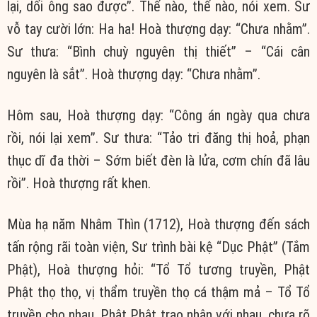
lại, dối ông sao được”. Thế nào, thế nào, nói xem. Sư
vỗ tay cười lớn: Ha ha! Hoà thượng dạy: “Chưa nhằm”.
Sư thưa: “Bình chuỳ nguyên thị thiết” – “Cái cân
nguyên là sắt”. Hoà thượng dạy: “Chưa nhằm”.
Hôm sau, Hoà thượng dạy: “Công án ngày qua chưa
rồi, nói lại xem”. Sư thưa: “Tảo tri đăng thị hoả, phạn
thục dĩ đa thời – Sớm biết đèn là lửa, cơm chín đã lâu
rồi”. Hoà thượng rất khen.
Mùa hạ năm Nhâm Thìn (1712), Hoà thượng đến sách
tấn rộng rãi toàn viện, Sư trình bài kệ “Dục Phật” (Tắm
Phật), Hoà thượng hỏi: “Tổ Tổ tương truyền, Phật
Phật thọ thọ, vị thẩm truyền thọ cá thậm mả – Tổ Tổ
truyền cho nhau, Phật Phật trao nhận với nhau, chưa rõ