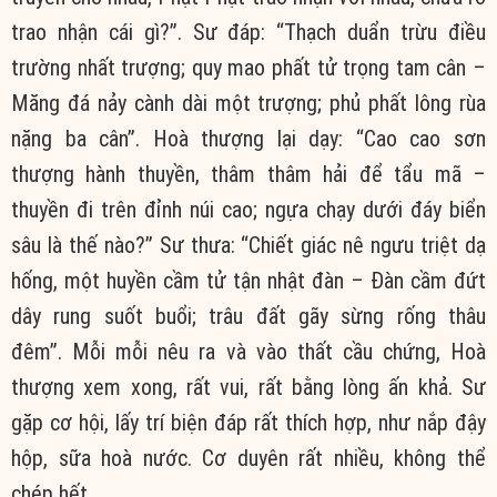
trao nhận cái gì?”. Sư đáp: “Thạch duẩn trừu điều
trường nhất trượng; quy mao phất tử trọng tam cân –
Măng đá nảy cành dài một trượng; phủ phất lông rùa
nặng ba cân”. Hoà thượng lại dạy: “Cao cao sơn
thượng hành thuyền, thâm thâm hải để tẩu mã –
thuyền đi trên đỉnh núi cao; ngựa chạy dưới đáy biển
sâu là thế nào?” Sư thưa: “Chiết giác nê ngưu triệt dạ
hống, một huyền cầm tử tận nhật đàn – Đàn cầm đứt
dây rung suốt buổi; trâu đất gãy sừng rống thâu
đêm”. Mỗi mỗi nêu ra và vào thất cầu chứng, Hoà
thượng xem xong, rất vui, rất bằng lòng ấn khả. Sư
gặp cơ hội, lấy trí biện đáp rất thích hợp, như nắp đậy
hộp, sữa hoà nước. Cơ duyên rất nhiều, không thể
chép hết.