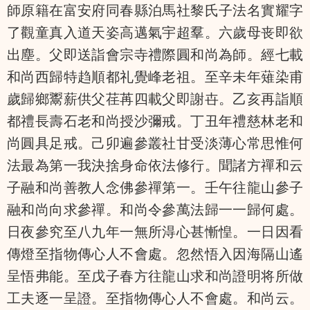
師原籍在富安府同春縣泊馬社黎氏子法名實耀字
了觀童真入道天姿高邁氣宇超羣。六歲母丧即欲
出塵。父即送詣會宗寺禮際圓和尚為師。經七載
和尚西歸特趋順都礼覺峰老祖。至辛未年薙染甫
歲歸鄉鬻薪供父荏苒四載父即謝卋。乙亥再詣順
都禮長壽石老和尚授沙彌戒。丁丑年禮慈林老和
尚圓具足戒。己卯遍參叢社甘受淡薄心常思惟何
法最為第一我決捨身命依法修行。聞諸方禪和云
子融和尚善教人念佛參禪第一。壬午往龍山參子
融和尚向求參禪。和尚令參萬法歸一一歸何處。
日夜參究至八九年一無所淂心甚慚惶。一日因看
傳燈至指物傳心人不會處。忽然悟入因海隔山遙
呈悟弗能。至戊子春方往龍山求和尚證明将所做
工夫逐一呈證。至指物傳心人不會處。和尚云。