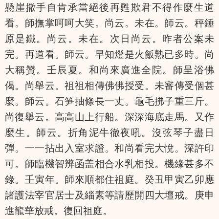
懸崖撒手自肯承當絕後再甦欺君不得作麼生道
看。師撫掌呵呵大笑。尚云。未在。師云。秤錘
原是鐵。尚云。未在。次日尚云。昨者公案未
完。再道看。師云。早知燈是火飯熟已多時。尚
大稱贊。壬辰夏。和尚來廣進全院。師呈浴佛
偈。尚舉云。祖祖相傳佛佛授受。未審傳受個甚
麼。師云。石笋抽條長一丈。龜毛拂子重三斤。
尚復舉云。高高山上行船。深深海底走馬。又作
麼生。師云。折角泥牛徹夜吼。沒弦琴子盡日
彈。一一拈出入室求證。和尚看完大悅。深許印
可。師臨機智辨函盖相合水乳相投。機緣甚多不
錄。壬寅年。師來順都住祖庭。癸丑甲寅乙卯應
諸護法宰官居士及緇素等請歷開四大壇戒。庚申
進龍華放戒。復回祖庭。