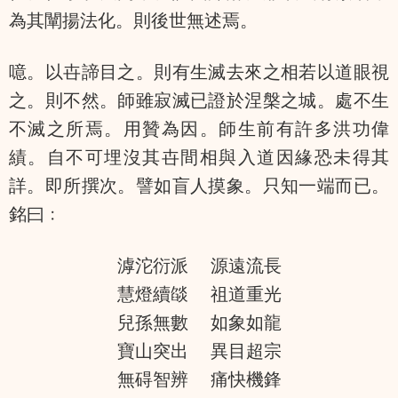
為其闡揚法化。則後世無述焉。
噫。以卋諦目之。則有生滅去來之相若以道眼視
之。則不然。師雖寂滅已證於涅槃之城。處不生
不滅之所焉。用贊為因。師生前有許多洪功偉
績。自不可埋沒其卋間相與入道因緣恐未得其
詳。即所撰次。譬如盲人摸象。只知一端而已。
銘曰﹕
滹沱衍派 源遠流長
慧燈續燄 祖道重光
兒孫無數 如象如龍
寶山突出 異目超宗
無碍智辨 痛快機鋒