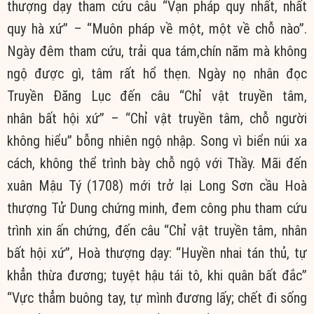
thượng dạy tham cứu câu “Vạn pháp quy nhất, nhất
quy hà xứ” – “Muôn pháp về một, một về chỗ nào”.
Ngày đêm tham cứu, trải qua tám,chín năm mà không
ngộ được gì, tâm rất hổ thẹn. Ngày nọ nhân đọc
Truyền Đăng Lục đến câu “Chỉ vật truyền tâm,
nhân bất hội xứ” – “Chỉ vật truyền tâm, chỗ người
không hiểu” bỗng nhiên ngộ nhập. Song vì biển núi xa
cách, không thể trình bày chỗ ngộ với Thầy. Mãi đến
xuân Mậu Tý (1708) mới trở lại Long Sơn cầu Hoà
thượng Tử Dung chứng minh, đem công phu tham cứu
trình xin ấn chứng, đến câu “Chỉ vật truyền tâm, nhân
bất hội xứ”, Hoà thượng dạy: “Huyền nhai tán thủ, tự
khẳn thừa đương; tuyệt hậu tái tô, khi quân bất đắc”
“Vực thẳm buông tay, tự mình đương lấy; chết đi sống