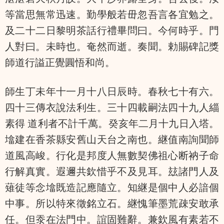
等當思無常迅速。勤學般若毌忽吾言各宜勉之。
及二十二日黎明茶話行禮畢問曰。今何時乎。門
人對曰。未時也。奄然而逝。奏聞。勅賜碑記獎
師道行謚正覺圓悟和尚。
師生丁未年十一月十八日辰時。春秋七十有六。
四十三傳衣說法利生。三十四載嗣法四十九人緇
素得 道利者不計千萬。癸亥年二月十九日入塔。
墖建在香茶縣安舊山天台之南也。継值南詢聞師
道風高峻。行化是邦度人無數契佛祖心断衲子命
行解真實。遐邇共欽惜乎不及見耳。玆諸門人及
薙徒等念墖既造記應隨立。知継是個中人必諳個
中事。所以特來徵銘立石。継愧筆墨荒疎安敢承
任。但沗在法門中。誼固難辭。兼欽風有素若不