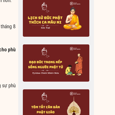
n hơn.
 tháng 8
 cho phù
g sự phù