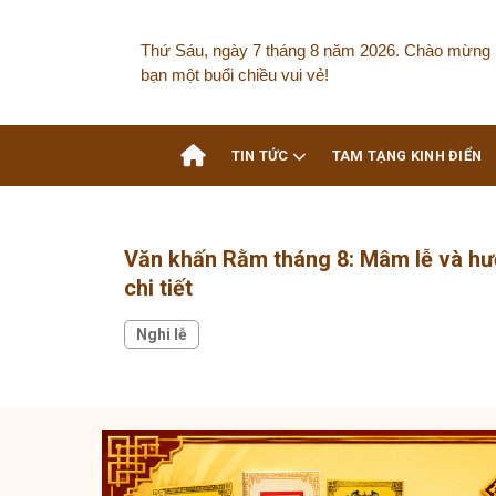
Skip
to
Thứ Sáu, ngày 7 tháng 8 năm 2026. Chào mừng 
content
bạn một buổi chiều vui vẻ!
TIN TỨC
TAM TẠNG KINH ĐIỂN
Văn khấn Rằm tháng 8: Mâm lễ và hư
chi tiết
Nghi lễ