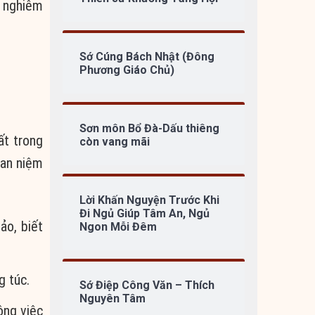
g nghiêm
Sớ Cúng Bách Nhật (Đông
Phương Giáo Chủ)
Sơn môn Bổ Đà-Dấu thiêng
ất trong
còn vang mãi
uan niệm
Lời Khấn Nguyện Trước Khi
Đi Ngủ Giúp Tâm An, Ngủ
ảo, biết
Ngon Mỗi Đêm
g túc.
Sớ Điệp Công Văn – Thích
Nguyên Tâm
ông việc