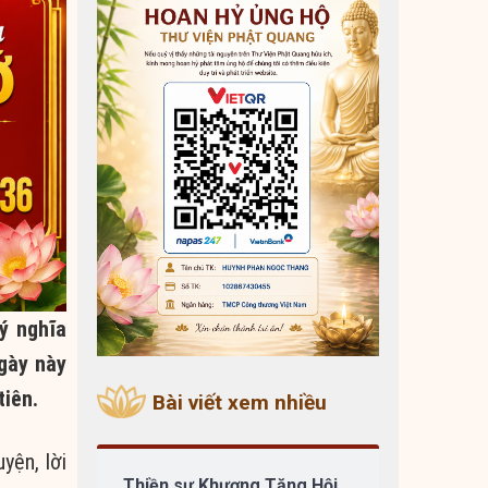
ý nghĩa
ngày này
tiên.
Bài viết xem nhiều
yện, lời
Thiền sư Khương Tăng Hội