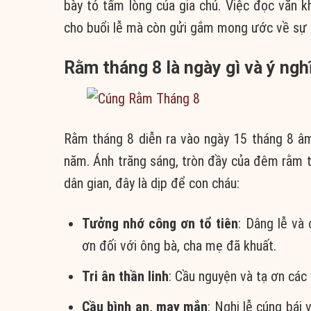
bày tỏ tấm lòng của gia chủ. Việc đọc văn 
cho buổi lễ mà còn gửi gắm mong ước về sự b
Rằm tháng 8 là ngày gì và ý ngh
Rằm tháng 8 diễn ra vào ngày 15 tháng 8 âm l
năm. Ánh trăng sáng, tròn đầy của đêm rằm 
dân gian, đây là dịp để con cháu:
Tưởng nhớ công ơn tổ tiên
: Dâng lễ và
ơn đối với ông bà, cha mẹ đã khuất.
Tri ân thần linh
: Cầu nguyện và tạ ơn các 
Cầu bình an, may mắn
: Nghi lễ cúng bái