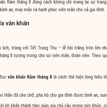
khấn Rằm tháng 8 đúng cách không chỉ mang lại sự tran
ình an, may mắn và hạnh phúc viên mãn cho cả gia đình.
ĩa văn khấn
ịch, trùng với Tết Trung Thu – lễ hội trăng tròn lớn nh
tháng 8 tượng trưng cho sự viên mãn, đoàn viên. Theo q
 đọc
văn khấn Rằm tháng 8
là cách thể hiện lòng hiếu th
vị thần đã che chở, phù hộ cho gia đình được bình an, sun
 với lời khấn thành tâm giúp gia chủ cầu mong sức khỏe, c