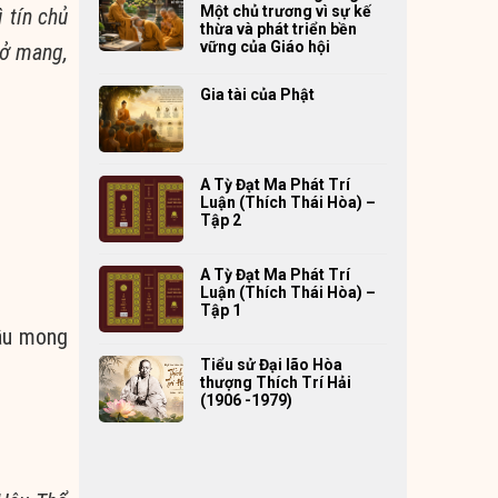
Một chủ trương vì sự kế
 tín chủ
thừa và phát triển bền
vững của Giáo hội
mở mang,
Gia tài của Phật
A Tỳ Đạt Ma Phát Trí
Luận (Thích Thái Hòa) –
Tập 2
A Tỳ Đạt Ma Phát Trí
Luận (Thích Thái Hòa) –
Tập 1
cầu mong
Tiểu sử Đại lão Hòa
thượng Thích Trí Hải
(1906 -1979)