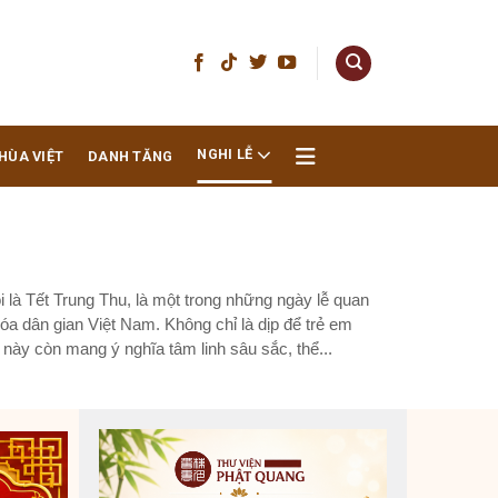
NGHI LỄ
HÙA VIỆT
DANH TĂNG
 là Tết Trung Thu, là một trong những ngày lễ quan
hóa dân gian Việt Nam. Không chỉ là dịp để trẻ em
 này còn mang ý nghĩa tâm linh sâu sắc, thể...