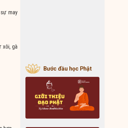
g sự may
 xôi, gà
Bước đầu học Phật