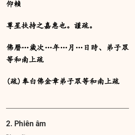
仰賴
尊星扶持之嘉惠也。謹疏。
佛曆…歲次…年…月…日時、弟子眾
等和南上疏
(疏)奉白佛金章弟子眾等和南上疏
2. Phiên âm