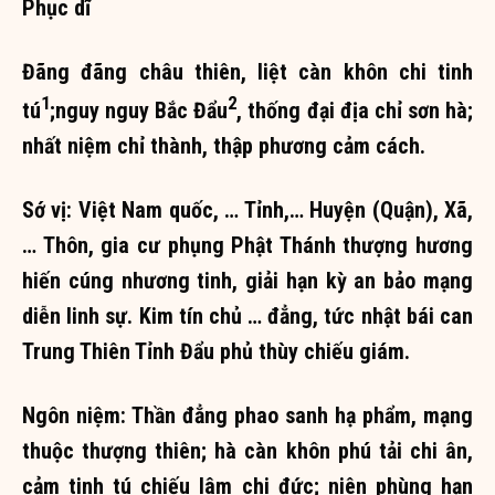
Phục dĩ
Đãng đãng châu thiên, liệt càn khôn chi tinh
1
2
tú
;nguy nguy Bắc Đẩu
, thống đại địa chỉ sơn hà;
nhất niệm chỉ thành, thập phương cảm cách.
Sớ vị: Việt Nam quốc, … Tỉnh,… Huyện (Quận), Xã,
… Thôn, gia cư phụng Phật Thánh thượng hương
hiến cúng nhương tinh, giải hạn kỳ an bảo mạng
diễn linh sự. Kim tín chủ … đẳng, tức nhật bái can
Trung Thiên Tỉnh Đẩu phủ thùy chiếu giám.
Ngôn niệm: Thần đẳng phao sanh hạ phẩm, mạng
thuộc thượng thiên; hà càn khôn phú tải chi ân,
cảm tinh tú chiếu lâm chi đức; niên phùng hạn