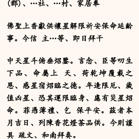
(郡)、…社、…村、家居奉
佛聖上香獻供禳星解限祈安保命延齡
事。今信 主…等、即日拜干
中天星斗俯垂炤鑒。言念、臣等叨生
下品、命屬上 天、荷乾坤覆載之
恩、感星宿炤臨之德。年逢限厄、歲
值凶星、恐其運限臨身、慮有災星炤
命。菲憑薄禮、乞 保平安。茲者本
月吉日、列陳香花燈茶品供。今則謹
具 疏文、和南拜奏。