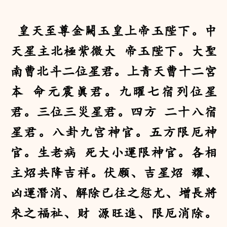
皇天至尊金闕玉皇上帝玉陛下。中
天星主北極紫微大 帝玉陛下。大聖
南曹北斗二位星君。上青天曹十二宮
本 命元震眞君。九曜七宿列位星
君。三位三災星君。四方 二十八宿
星君。八卦九宫神官。五方限厄神
官。生老病 死大小運限神官。各相
主炤共降吉祥。伏願、吉星炤 耀、
凶運潛消、解除已往之愆尤、增長將
來之福祉、財 源旺進、限厄消除。