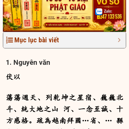
Mục lục bài viết
1. Nguyên văn
伏以
蕩蕩週天、列乾坤之星宿、巍巍北
斗、統大地之山 河、一念至誠、十
方感格。疏為越南拜國…省、… 縣