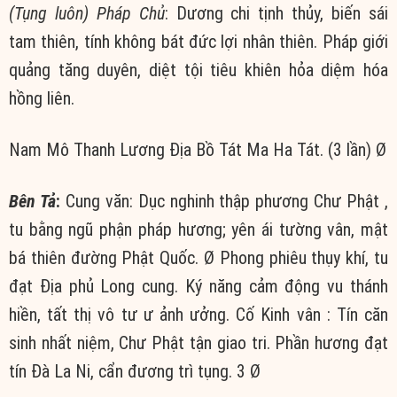
(Tụng luôn) Pháp Chủ
: Dương chi tịnh thủy, biến sái
tam thiên, tính không bát đức lợi nhân thiên. Pháp giới
quảng tăng duyên, diệt tội tiêu khiên hỏa diệm hóa
hồng liên.
Nam Mô Thanh Lương Địa Bồ Tát Ma Ha Tát. (3 lần) Ø
Bên Tả
:
Cung văn: Dục nghinh thập phương Chư Phật ,
tu bằng ngũ phận pháp hương; yên ái tường vân, mật
bá thiên đường Phật Quốc. Ø Phong phiêu thụy khí, tu
đạt Địa phủ Long cung. Ký năng cảm động vu thánh
hiền, tất thị vô tư ư ảnh ưởng. Cố Kinh vân : Tín căn
sinh nhất niệm, Chư Phật tận giao tri. Phần hương đạt
tín Đà La Ni, cẩn đương trì tụng. 3 Ø