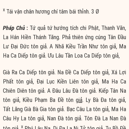
x
Tái vận chân hương chí tâm bái thỉnh. 3 Ø
Pháp Chủ
:
Tứ quả tứ hướng tích chi Phật, Thanh Văn,
La Hán Hiền Thánh Tăng. Phả thiên ứng cúng Tân Đầu
Lư Đại Đức tôn giả. A Nhã Kiều Trần Như tôn giả, Ma
Ha Ca Diếp tôn giả. Ưu Lâu Tần Loa Ca Diếp tôn giả,
Già Ra Ca Diếp tôn giả. Na Đề Ca Diếp tôn giả, Xá Lợi
Phất tôn giả, Đại Lục Kiền Liên tôn giả, Ma Ha Ca
Chiên Diên tôn giả. A Đâu Lâu Đà tôn giả. Kiếp Tân Na
tôn giả, Kiều Phạm Ba Đề tôn
giả
. Ly Bà Đa tôn giả,
Tất Lăng Già Bà Gia tôn giả. Bạc Câu La tôn giả, Ma Ha
Câu Hy La tôn giả, Nan Đà tôn giả. Tôn Đà La Nan Đà
x
tôn
giả
,
Phú Lâu Na, Di Đa La Ni Tử tôn giả. Tu Bồ Đề