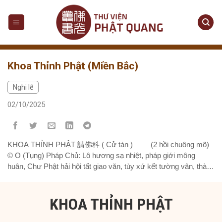
Skip
to
content
Khoa Thỉnh Phật (Miền Bắc)
Nghi lễ
02/10/2025
KHOA THỈNH PHẬT 請佛科 ( Cử tán ) (2 hồi chuông mõ)
© Ο (Tụng) Pháp Chủ: Lô hương sạ nhiệt, pháp giới mông
huân, Chư Phật hải hội tất giao văn, tùy xứ kết tường vân, thành
ý phương ân, Chư Phật hiện toàn thân. Nam Mô Hương Vân
Cái Bồ Tát Ma Ha...
KHOA THỈNH PHẬT