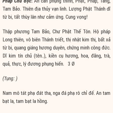
Pháp Chủ đọc
:
Ân cần phụng thỉnh, Phật, Pháp, Tăng,
Tam Bảo. Thiên địa thủy vạn linh. Lượng Phật Thánh dĩ
từ bi, tất thùy lân như cảm ứng. Cung vọng!
Thập phương Tam Bảo, Chư Phật Thế Tôn. Hộ pháp
Long thiên, vô biên Thánh triết, thị nhật kim thi, bất xả
từ bi, quang giáng hương duyên, chứng minh công đức.
Dĩ kim tín chủ (tên..), kiền cụ hương, hoa, đăng, trà,
quả, thực, lý đương phụng hiến. 3 Ø
(Tụng: )
Nam mô tát phạ đát tha, nga đá phạ rô chỉ đế. An tam
bạt la, tam bạt la hồng.