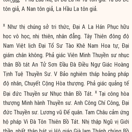
tôn giả, A Nan tôn giả, La Hầu La tôn giả.
x
Như thị chúng sở tri thức, Đại A La Hán Phục hữu
học vô học, nhị thiên, nhân đẳng. Tây Thiên đông độ
Nam Việt lịch Đại Tổ Sư Tào Khê Nam Hoa tự, Đại
giám chân không. Phả giác Viên Minh Thuyền sư nhục
thân Bồ tát An Tử Sơn Đầu Đà Điều Ngự Giác Hoàng
Tịnh Tuệ Thuyền Sư. V Bảo nghiêm tháp hoằng pháp
độ nhân, Chuyết Cộng Hòa thượng. Phả giác quảng tế
x
Đại đức Thuyền sư Nhục thân Bồ Tát.
Tại công hòa
thượng Minh hành Thuyền sư. Anh Công Chí Công, Đại
đức Thuyền sư. Lương vũ Đế quân. Tam Châu cảm ứng
hộ pháp Vi Đà Tôn Thiên Bồ Tát. Nhị thập Ngũ vị Giới
thần, nhất thập bát vị Hộ giáo Già lam Thánh chúng Bồ