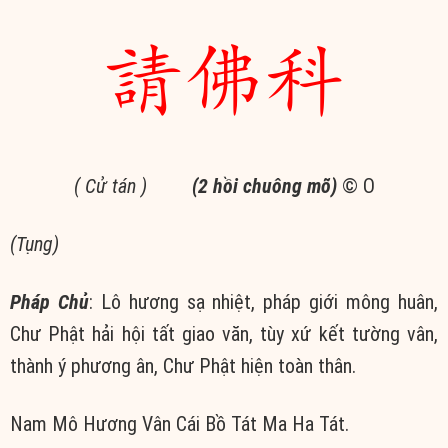
請佛科
( Cử tán )
(2 hồi chuông mõ)
© Ο
(
Tụng)
Pháp Chủ
: Lô hương sạ nhiệt, pháp giới mông huân,
Chư Phật hải hội tất giao văn, tùy xứ kết tường vân,
thành ý phương ân, Chư Phật hiện toàn thân.
Nam Mô Hương Vân Cái Bồ Tát Ma Ha Tát.