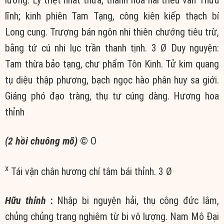
lương. Lý triệt nhất thừa, thanh hòa hải triều văn Thứu
lĩnh; kinh phiên Tam Tạng, công kiên kiếp thạch bí
Long cung. Trượng bán ngôn nhi thiên chướng tiêu trừ,
bằng tứ cú nhi lục trần thanh tịnh. 3 Ø Duy nguyện:
Tam thừa bảo tạng, chư phẩm Tôn Kinh. Tử kim quang
tụ diệu thập phương, bạch ngọc hào phân huy sa giới.
Giáng phó đạo tràng, thụ tư cúng dàng. Hương hoa
thỉnh
(2 hồi chuông mõ)
© Ο
x
Tái vận chân hương chí tâm bái thỉnh. 3 Ø
Hữu thỉnh
:
Nhập bi nguyện hải, thụ công đức lâm,
chủng chủng trang nghiêm từ bi vô lượng. Nam Mô Đại