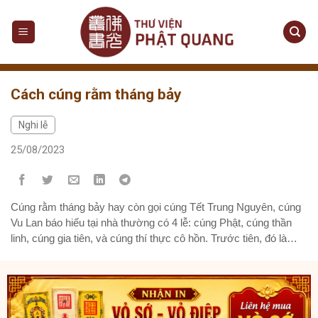
Skip
to
content
Cách cúng rằm tháng bảy
Nghi lễ
25/08/2023
Cúng rằm tháng bảy hay còn gọi cúng Tết Trung Nguyên, cúng
Vu Lan báo hiếu tại nhà thường có 4 lễ: cúng Phật, cúng thần
linh, cúng gia tiên, và cúng thí thực cô hồn. Trước tiên, đó là
ngày lễ Vu Lan, xuất phát từ tích kể đức Mục Kiền Liên xả
thân...