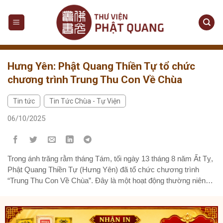
Skip
to
content
Hưng Yên: Phật Quang Thiền Tự tổ chức
chương trình Trung Thu Con Về Chùa
Tin tức
Tin Tức Chùa - Tự Viện
,
06/10/2025
Trong ánh trăng rằm tháng Tám, tối ngày 13 tháng 8 năm Ất Tỵ,
Phật Quang Thiền Tự (Hưng Yên) đã tổ chức chương trình
“Trung Thu Con Về Chùa”. Đây là một hoạt động thường niên
mang đậm dấu ấn văn hóa Phật giáo, không chỉ đem lại niềm
vui cho thiếu nhi mà...