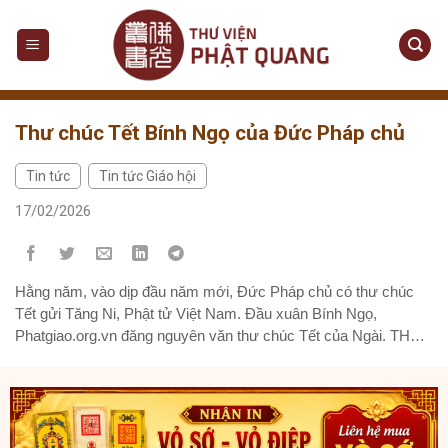
Skip
to
content
Thư chúc Tết Bính Ngọ của Đức Pháp chủ
Tin tức
Tin tức Giáo hội
,
17/02/2026
Hằng năm, vào dịp đầu năm mới, Đức Pháp chủ có thư chúc
Tết gửi Tăng Ni, Phật tử Việt Nam. Đầu xuân Bính Ngọ,
Phatgiao.org.vn đăng nguyên văn thư chúc Tết của Ngài. THƯ
CHÚC TẾT BÍNH NGỌ – 2026 CỦA ĐỨC PHÁP CHỦ GIÁO
HỘI PHẬT GIÁO VIỆT NAM Nam-mô Bổn Sư Thích...