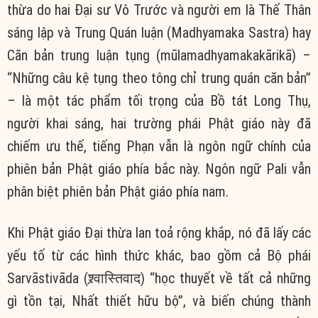
thừa do hai Đại sư Vô Trước và người em là Thế Thân
sáng lập và Trung Quán luận (Madhyamaka Sastra) hay
Căn bản trung luận tụng (mūlamadhyamakakārikā) –
“Những câu kệ tụng theo tông chỉ trung quán căn bản”
– là một tác phẩm tối trọng của Bồ tát Long Thụ,
người khai sáng, hai trường phái Phật giáo này đã
chiếm ưu thế, tiếng Phạn vẫn là ngôn ngữ chính của
phiên bản Phật giáo phía bắc này. Ngôn ngữ Pali vẫn
phân biệt phiên bản Phật giáo phía nam.
Khi Phật giáo Đại thừa lan toả rộng khắp, nó đã lấy các
yếu tố từ các hình thức khác, bao gồm cả Bộ phái
Sarvāstivāda (श्र्वास्तिवाद) “học thuyết về tất cả những
gì tồn tại, Nhất thiết hữu bộ”, và biến chúng thành