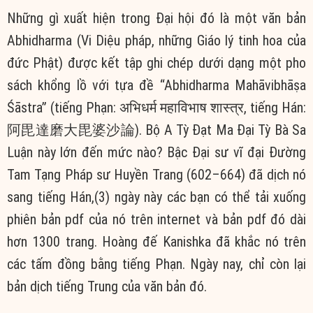
Những gì xuất hiện trong Đại hội đó là một văn bản
Abhidharma (Vi Diệu pháp, những Giáo lý tinh hoa của
đức Phật) được kết tập ghi chép dưới dạng một pho
sách khổng lồ với tựa đề “Abhidharma Mahāvibhāṣa
Śāstra” (tiếng Phạn: अभिधर्म महाविभाष शास्त्र, tiếng Hán:
阿毘達磨大毘婆沙論). Bộ A Tỳ Đạt Ma Đại Tỳ Bà Sa
Luận này lớn đến mức nào? Bậc Đại sư vĩ đại Ðường
Tam Tạng Pháp sư Huyền Trang (602–664) đã dịch nó
sang tiếng Hán,(3) ngày này các bạn có thể tải xuống
phiên bản pdf của nó trên internet và bản pdf đó dài
hơn 1300 trang. Hoàng đế Kanishka đã khắc nó trên
các tấm đồng bằng tiếng Phạn. Ngày nay, chỉ còn lại
bản dịch tiếng Trung của văn bản đó.