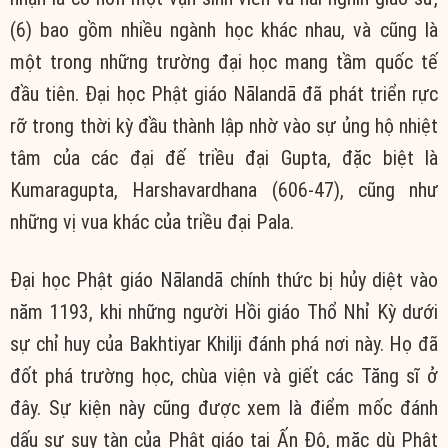
(6) bao gồm nhiều ngành học khác nhau, và cũng là
một trong những trường đại học mang tầm quốc tế
đầu tiên. Đại học Phật giáo Nālandā đã phát triển rực
rỡ trong thời kỳ đầu thành lập nhờ vào sự ủng hộ nhiệt
tâm của các đại đế triều đại Gupta, đặc biệt là
Kumaragupta, Harshavardhana (606-47), cũng như
những vị vua khác của triều đại Pala.
Đại học Phật giáo Nālandā chính thức bị hủy diệt vào
năm 1193, khi những người Hồi giáo Thổ Nhỉ Kỳ dưới
sự chỉ huy của Bakhtiyar Khilji đánh phá nơi này. Họ đã
đốt phá trường học, chùa viện và giết các Tăng sĩ ở
đây. Sự kiện này cũng được xem là điểm mốc đánh
dấu sự suy tàn của Phật giáo tại Ấn Độ, mặc dù Phật