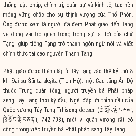
thống luật pháp, chính trị, quân sự và kinh tế, tạo nền
móng vững chắc cho sự thịnh vượng của Thổ Phồn.
Ông được xem là người đã đem Phật giáo đến Tạng
và đóng vai trò quan trọng trong sự ra đời của chữ
Tạng, giúp tiếng Tạng trở thành ngôn ngữ nói và viết
chính thức tại cao nguyên Thanh Tạng.
Phật giáo được thành lập ở Tây Tạng vào thế kỷ thứ 8
khi Đại sư Śāntarakṣita (Tịch Hộ), một Cao tăng Ấn Độ
thuộc Trung quán tông, người truyền bá Phật pháp
sang Tây Tạng thời kỳ đầu, Ngài đáp lời thỉnh cầu của
Quốc vương Tây Tạng Trhisong detsen (ཁྲི་སྲོང་ལྡེ་བཙན་,
ཁྲི་སྲོང་ལྡེ་བཙན་), 742-798), một vị quân vương rất có
công trong việc truyền bá Phật pháp sang Tây Tạng.