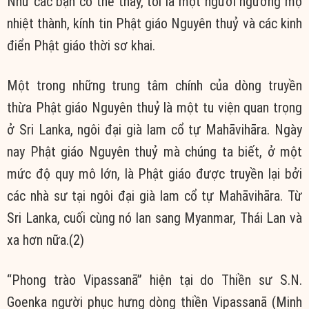
Như các bạn có thể thấy, tôi là một người ngưỡng mộ
nhiệt thành, kính tin Phật giáo Nguyên thuỷ và các kinh
điển Phật giáo thời sơ khai.
Một trong những trung tâm chính của dòng truyền
thừa Phật giáo Nguyên thuỷ là một tu viện quan trọng
ở Sri Lanka, ngôi đại già lam cổ tự Mahāvihāra. Ngày
nay Phật giáo Nguyên thuỷ mà chúng ta biết, ở một
mức độ quy mô lớn, là Phật giáo được truyền lại bởi
các nhà sư tại ngôi đại già lam cổ tự Mahāvihāra. Từ
Sri Lanka, cuối cùng nó lan sang Myanmar, Thái Lan và
xa hơn nữa.(2)
“Phong trào Vipassanā” hiện tại do Thiền sư S.N.
Goenka người phục hưng dòng thiền Vipassanā (Minh