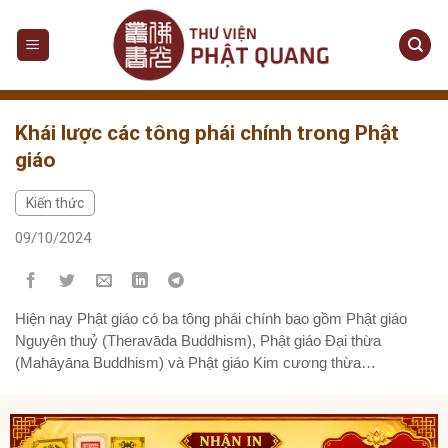
Skip
to
content
Khái lược các tông phái chính trong Phật
giáo
Kiến thức
09/10/2024
Hiện nay Phật giáo có ba tông phái chính bao gồm Phật giáo
Nguyên thuỷ (Theravāda Buddhism), Phật giáo Đại thừa
(Mahāyāna Buddhism) và Phật giáo Kim cương thừa
(Vajrayāna Buddhism) Hiện nay Phật giáo có ba tông phái chính
bao gồm Phật giáo Nguyên thuỷ (Theravāda Buddhism), Phật
giáo Đại thừa (Mahāyāna Buddhism) và Phật giáo...