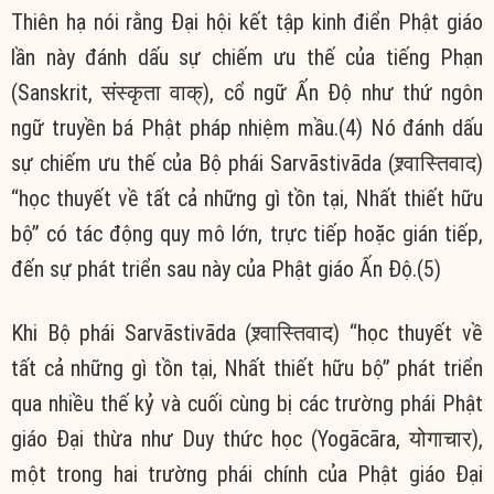
Thiên hạ nói rằng Đại hội kết tập kinh điển Phật giáo
lần này đánh dấu sự chiếm ưu thế của tiếng Phạn
(Sanskrit, संस्कृता वाक्), cổ ngữ Ấn Độ như thứ ngôn
ngữ truyền bá Phật pháp nhiệm mầu.(4) Nó đánh dấu
sự chiếm ưu thế của Bộ phái Sarvāstivāda (श्र्वास्तिवाद)
“học thuyết về tất cả những gì tồn tại, Nhất thiết hữu
bộ” có tác động quy mô lớn, trực tiếp hoặc gián tiếp,
đến sự phát triển sau này của Phật giáo Ấn Độ.(5)
Khi Bộ phái Sarvāstivāda (श्र्वास्तिवाद) “học thuyết về
tất cả những gì tồn tại, Nhất thiết hữu bộ” phát triển
qua nhiều thế kỷ và cuối cùng bị các trường phái Phật
giáo Đại thừa như Duy thức học (Yogācāra, योगाचार),
một trong hai trường phái chính của Phật giáo Đại