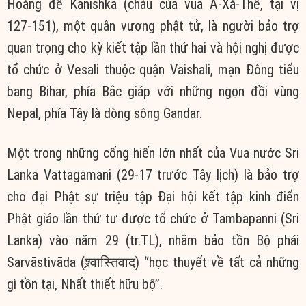
Hoàng đế Kanishka (cháu của vua A-Xà-Thế, tại vị
127-151), một quân vương phật tử, là người bảo trợ
quan trọng cho kỳ kiết tập lần thứ hai và hội nghị được
tổ chức ở Vesali thuộc quận Vaishali, mạn Đông tiểu
bang Bihar, phía Bắc giáp với những ngọn đồi vùng
Nepal, phía Tây là dòng sông Gandar.
Một trong những cống hiến lớn nhất của Vua nước Sri
Lanka Vattagamani (29-17 trước Tây lịch) là bảo trợ
cho đại Phật sự triệu tập Đại hội kết tập kinh điển
Phật giáo lần thứ tư được tổ chức ở Tambapanni (Sri
Lanka) vào năm 29 (tr.TL), nhằm bảo tồn Bộ phái
Sarvāstivāda (श्र्वास्तिवाद) “học thuyết về tất cả những
gì tồn tại, Nhất thiết hữu bộ”.