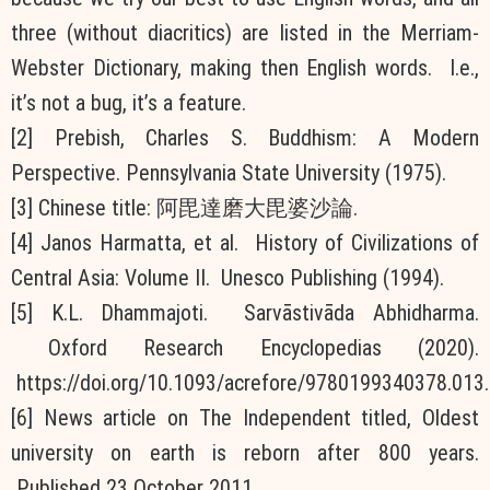
three (without diacritics) are listed in the Merriam-
Webster Dictionary, making then English words. I.e.,
it’s not a bug, it’s a feature.
[2] Prebish, Charles S. Buddhism: A Modern
Perspective. Pennsylvania State University (1975).
[3] Chinese title: 阿毘達磨大毘婆沙論.
[4] Janos Harmatta, et al. History of Civilizations of
Central Asia: Volume II. Unesco Publishing (1994).
[5] K.L. Dhammajoti. Sarvāstivāda Abhidharma.
Oxford Research Encyclopedias (2020).
https://doi.org/10.1093/acrefore/9780199340378.013
[6] News article on The Independent titled, Oldest
university on earth is reborn after 800 years.
Published 23 October 2011.