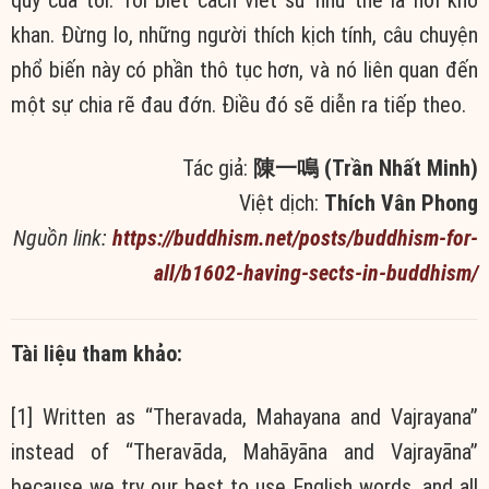
quý của tôi. Tôi biết cách viết sử như thế là hơi khô
khan. Đừng lo, những người thích kịch tính, câu chuyện
phổ biến này có phần thô tục hơn, và nó liên quan đến
một sự chia rẽ đau đớn. Điều đó sẽ diễn ra tiếp theo.
Tác giả:
陳一鳴 (Trần Nhất Minh)
Việt dịch:
Thích Vân Phong
Nguồn link:
https://buddhism.net/posts/buddhism-for-
all/b1602-having-sects-in-buddhism/
Tài liệu tham khảo:
[1] Written as “Theravada, Mahayana and Vajrayana”
instead of “Theravāda, Mahāyāna and Vajrayāna”
because we try our best to use English words, and all