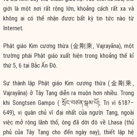
giới là một nơi rất rộng lớn, khoảng cách rất xa và
không ai có thể nhận được bất kỳ tin tức nào từ
Internet.
Phật giáo Kim cương thừa (金剛乘, Vajrayāna), một
trường phái Phật giáo xuất hiện trong khoảng thế kỉ
thứ 5, 6 tại Bắc Ấn Độ.
Sự thành lập Phật giáo Kim cương thừa (金剛乘,
Vajrayāna) ở Tây Tạng diễn ra muộn hơn nhiều. Trong
khi Songtsen Gampo ( སྲོང་བཙན་སྒམ་པོ།; Trị vì 618?–
649), vị quân chủ vĩ đại nhất của người Tạng, ngoài
việc mở rộng lãnh thổ, ông đã dời đô về Lhasa (thủ
phủ của Tây Tạng cho đến ngày nay), thiết lập hệ