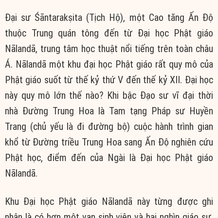
Đại sư Śāntarakṣita (Tịch Hộ), một Cao tăng Ấn Độ
thuộc Trung quán tông đến từ Đại học Phật giáo
Nālandā, trung tâm học thuật nổi tiếng trên toàn châu
Á. Nālandā một khu đại học Phật giáo rất quy mô của
Phật giáo suốt từ thế kỷ thứ V đến thế kỷ XII. Đại học
này quy mô lớn thế nào? Khi bậc Đạo sư vĩ đại thời
nhà Đường Trung Hoa là Tam tạng Pháp sư Huyền
Trang (chủ yếu là đi đường bộ) cuộc hành trình gian
khổ từ Đường triều Trung Hoa sang Ấn Độ nghiên cứu
Phật học, điểm đến của Ngài là Đại học Phật giáo
Nālandā.
Khu Đại học Phật giáo Nālandā này từng được ghi
nhận là có hơn một vạn sinh viên và hai nghìn giáo sư,