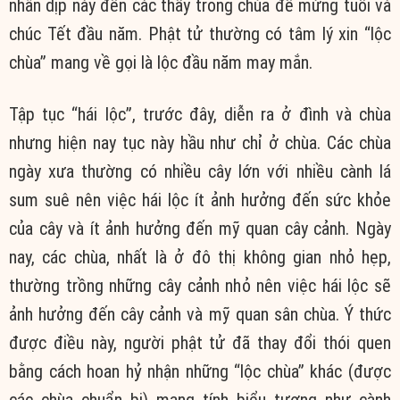
nhân dịp này đến các thầy trong chùa để mừng tuổi và
chúc Tết đầu năm. Phật tử thường có tâm lý xin “lộc
chùa” mang về gọi là lộc đầu năm may mắn.
Tập tục “hái lộc”, trước đây, diễn ra ở đình và chùa
nhưng hiện nay tục này hầu như chỉ ở chùa. Các chùa
ngày xưa thường có nhiều cây lớn với nhiều cành lá
sum suê nên việc hái lộc ít ảnh hưởng đến sức khỏe
của cây và ít ảnh hưởng đến mỹ quan cây cảnh. Ngày
nay, các chùa, nhất là ở đô thị không gian nhỏ hẹp,
thường trồng những cây cảnh nhỏ nên việc hái lộc sẽ
ảnh hưởng đến cây cảnh và mỹ quan sân chùa. Ý thức
được điều này, người phật tử đã thay đổi thói quen
bằng cách hoan hỷ nhận những “lộc chùa” khác (được
các chùa chuẩn bị) mang tính biểu tượng như cành