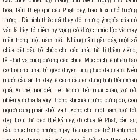
hoa, tấm thiệp ghi câu Phật dạy, bao lì xì nhỏ tượng
trưng… Dù hình thức đã thay đổi nhưng ý nghĩa của nó
vẫn là bày tỏ niềm hy vọng có được phúc lộc và may
mắn trong một năm mới. Những năm gần đây, một số
chùa bắt đầu tổ chức cho các phật tử đi thăm viếng,
lễ Phật và cúng dường các chùa. Mục đích là nhằm tạo
cơ hội cho phật tử gieo duyên, làm phúc đầu năm. Nếu
muốn cầu an thì đây là cách cầu an đúng tinh thần nhân
quả. Vì thế, nói đến Tết là nói đến mùa xuân, với rất
nhiều ý nghĩa là vậy. Trong khí xuân tưng bừng đó, con
người cũng phấn khởi và hi vọng cho một năm mới tốt
đẹp hơn. Từ bao thế kỷ nay, đi chùa lễ Phật, cầu an,
cầu phúc trong những ngày đầu năm đã trở thành một
thông lệ không thể thiếu trong lễ Tết, đạo Phật đã đi