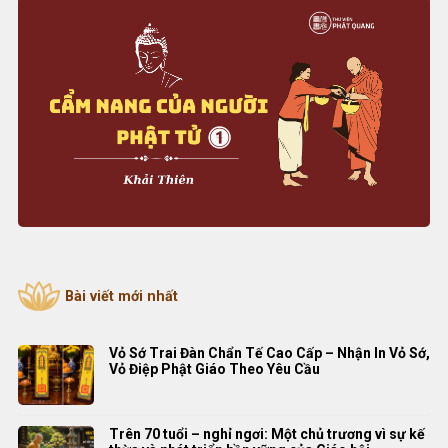
Bài viết mới nhất
Vỏ Sớ Trai Đàn Chẩn Tế Cao Cấp – Nhận In Vỏ Sớ,
Vỏ Điệp Phật Giáo Theo Yêu Cầu
Trên 70 tuổi – nghỉ ngơi: Một chủ trương vì sự kế