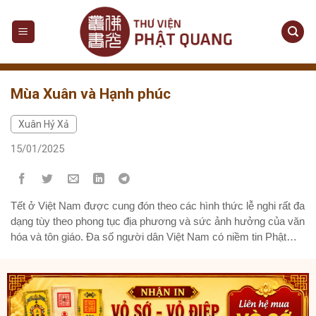
Skip
to
content
Mùa Xuân và Hạnh phúc
Xuân Hỷ Xả
15/01/2025
Tết ở Việt Nam được cung đón theo các hình thức lễ nghi rất đa
dạng tùy theo phong tục địa phương và sức ảnh hưởng của văn
hóa và tôn giáo. Đa số người dân Việt Nam có niềm tin Phật
giáo, chúng ta cùng nhau tìm hiểu về ảnh hưởng của tín
ngưỡng...