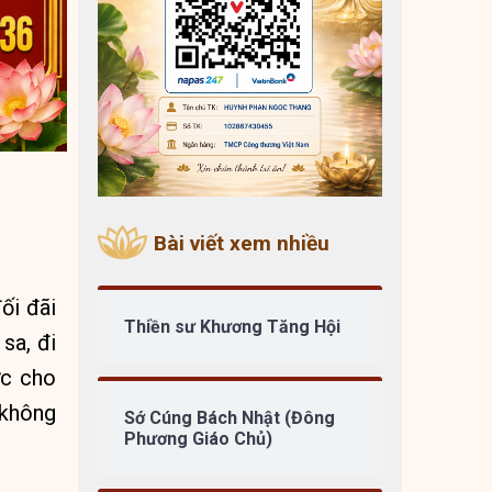
Bài viết xem nhiều
ối đãi
Thiền sư Khương Tăng Hội
sa, đi
ợc cho
 không
Sớ Cúng Bách Nhật (Đông
Phương Giáo Chủ)