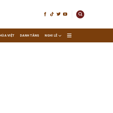
HÙA VIỆT
DANH TĂNG
NGHI LỄ