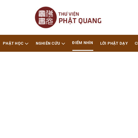
ĐIỂM NHÌN
PHẬT HỌC
NGHIÊN CỨU
LỜI PHẬT DẠY
C