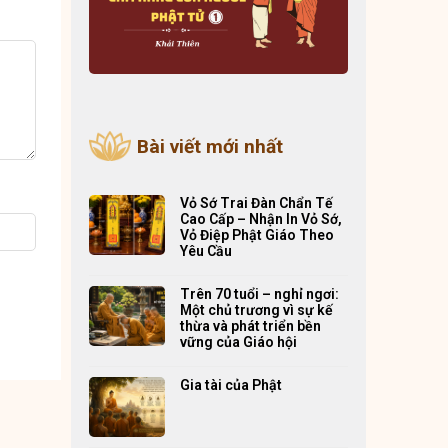
Bài viết mới nhất
Vỏ Sớ Trai Đàn Chẩn Tế
Cao Cấp – Nhận In Vỏ Sớ,
Vỏ Điệp Phật Giáo Theo
Yêu Cầu
Trên 70 tuổi – nghỉ ngơi:
Một chủ trương vì sự kế
thừa và phát triển bền
vững của Giáo hội
Gia tài của Phật