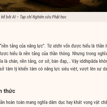
t kế bởi AI – Tạp chí Nghiên cứu Phật học
“nền tảng của năng lực”. Từ
iddhi
vốn được hiểu là thần l
được hiểu là nền tảng của thần thông. Nhưng trong nghĩa
ĩa là chân, nền tảng, cơ sở, bàn đạp,… Vậy iddhipāda khôn
sở tâm lý khiến tâm có năng lực siêu việt, vượt lên sự d
n thức
ần hoàn toàn mang nghĩa dâm dục hay khát vọng vật chấ