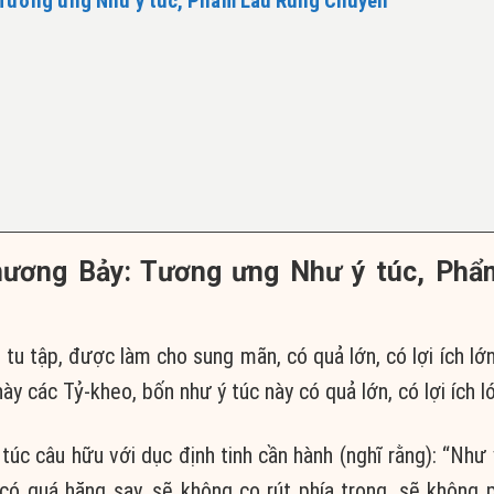
 Tương ưng Như ý túc, Phẩm Lầu Rung Chuyển
Chương Bảy: Tương ưng Như ý túc, Phẩ
tu tập, được làm cho sung mãn, có quả lớn, có lợi ích lớn
y các Tỷ-kheo, bốn như ý túc này có quả lớn, có lợi ích l
túc câu hữu với dục định tinh cần hành (nghĩ rằng): “Như 
có quá hăng say, sẽ không co rút phía trong, sẽ không 