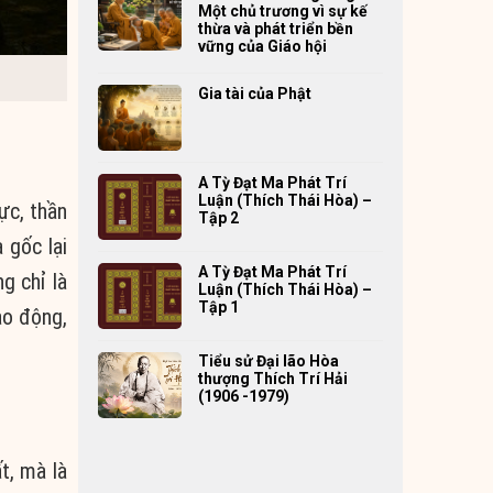
Một chủ trương vì sự kế
thừa và phát triển bền
vững của Giáo hội
Gia tài của Phật
A Tỳ Đạt Ma Phát Trí
Luận (Thích Thái Hòa) –
ực, thần
Tập 2
 gốc lại
A Tỳ Đạt Ma Phát Trí
g chỉ là
Luận (Thích Thái Hòa) –
Tập 1
ao động,
Tiểu sử Đại lão Hòa
thượng Thích Trí Hải
(1906 -1979)
t, mà là