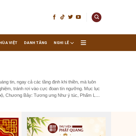
HÙA VIỆT
DANH TĂNG
NGHI LỄ
ng tin, ngay cả các tầng định khi thiền, mà luôn
ghiệm, tránh rơi vào cực đoan tín ngưỡng. Mục lục
g bộ, Chương Bảy: Tương ưng Như ý túc, Phẩm Lầu