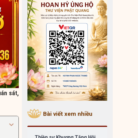
uán sát,
Bài viết xem nhiều
Thiền sư Khương Tăng Hội