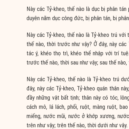
Này các Tỷ-kheo, thế nào là dục bị phân tán 
duyên năm dục công đức, bị phân tán, bị phân l
Này các Tỷ-kheo, thế nào là Tỷ-kheo trú với 
thế nào, thời trước như vậy? Ở đây, này cá
tác ý, khéo thọ trì, khéo thể nhập với trí t
trước thế nào, thời sau như vậy; sau thế nào, 
Này các Tỷ-kheo, thế nào là Tỷ-kheo trú dướ
đây, này các Tỷ-kheo, Tỷ-kheo quán thân này,
đầy những vật bất tịnh; thân này có tóc, lông
cách mô, lá lách, phổi, ruột, màng ruột, b
miếng, nước mũi, nước ở khớp xương, nước t
trên như vậy; trên thế nào, thời dưới như vậy.