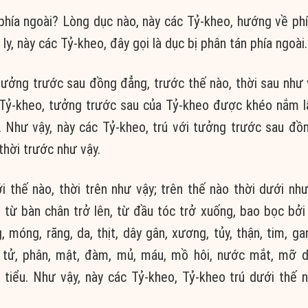
phía ngoài? Lòng dục nào, này các Tỷ-kheo, hướng về phí
y, này các Tỷ-kheo, đây gọi là dục bị phân tán phía ngoài.
tưởng trước sau đồng đẳng, trước thế nào, thời sau như 
c Tỷ-kheo, tưởng trước sau của Tỷ-kheo được khéo nắm l
uệ. Như vậy, này các Tỷ-kheo, trú với tưởng trước sau đồ
thời trước như vậy.
i thế nào, thời trên như vậy; trên thế nào thời dưới nh
 từ bàn chân trở lên, từ đầu tóc trở xuống, bao bọc bởi
, móng, răng, da, thịt, dây gân, xương, tủy, thận, tim, ga
ao tử, phân, mật, đàm, mủ, máu, mồ hôi, nước mắt, mỡ 
iểu. Như vậy, này các Tỷ-kheo, Tỷ-kheo trú dưới thế n