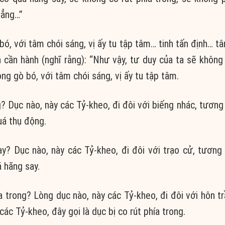
đẳng…”
ó, với tâm chói sáng, vị ấy tu tập tâm… tinh tấn định… t
h cần hành (nghĩ rằng): “Như vậy, tư duy của ta sẽ không
g gò bó, với tâm chói sáng, vị ấy tu tập tâm.
? Dục nào, này các Tỷ-kheo, đi đôi với biếng nhác, tương
uá thụ động.
y? Dục nào, này các Tỷ-kheo, đi đôi với trạo cử, tương
 hăng say.
ía trong? Lòng dục nào, này các Tỷ-kheo, đi đôi với hôn t
ác Tỷ-kheo, đây gọi là dục bị co rút phía trong.