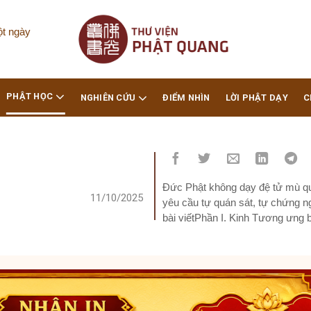
ột ngày
PHẬT HỌC
NGHIÊN CỨU
ĐIỂM NHÌN
LỜI PHẬT DẠY
C
Đức Phật không dạy đệ tử mù quá
11/10/2025
yêu cầu tự quán sát, tự chứng n
bài viếtPhần I. Kinh Tương ưn
Rung ChuyểnPhần II. Luận...