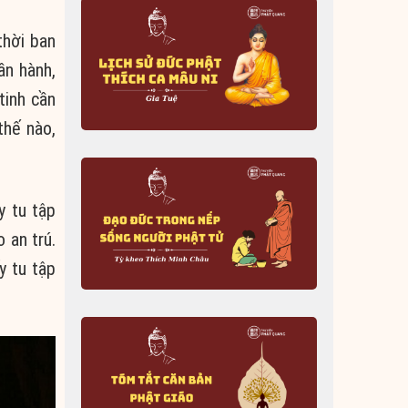
thời ban
ần hành,
tinh cần
thế nào,
y tu tập
 an trú.
y tu tập