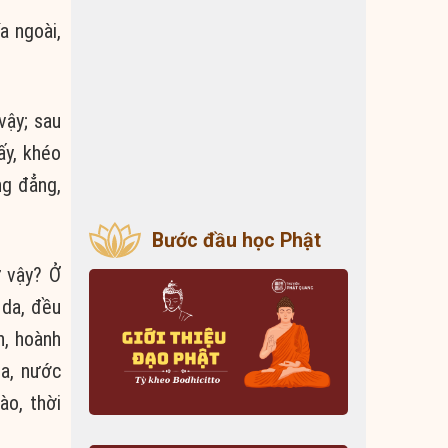
a ngoài,
vậy; sau
ấy, khéo
ng đẳng,
Bước đầu học Phật
ư vậy? Ở
 da, đều
n, hoành
da, nước
ào, thời