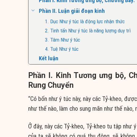
Phần I. Kinh Tương ưng bộ, Chương Bảy:
Phần II. Luận giải đoạn kinh
1. Dục Như ý túc là động lực nhận thức
2. Tinh tấn Như ý túc là năng lượng duy trì
3. Tâm Như ý túc
4. Tuệ Như ý túc
Kết luận
Phần I. Kinh Tương ưng bộ, 
Rung Chuyển
“Có bốn như ý túc này, này các Tỷ-kheo, được 
như thế nào, làm cho sung mãn như thế nào, nà
Ở đây, này các Tỷ-kheo, Tỷ-kheo tu tập như ý 
của ta sẽ không có quá thụ động, sẽ không 