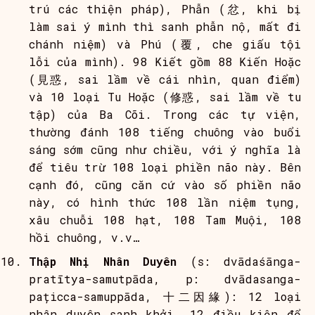
trú các thiện pháp), Phẫn (忿, khi bị
làm sai ý mình thì sanh phẫn nộ, mất đi
chánh niệm) và Phú (覆, che giấu tội
lỗi của mình). 98 Kiết gồm 88 Kiến Hoặc
(見惑, sai lầm về cái nhìn, quan điểm)
và 10 loại Tu Hoặc (修惑, sai lầm về tu
tập) của Ba Cõi. Trong các tự viện,
thường đánh 108 tiếng chuông vào buổi
sáng sớm cũng như chiều, với ý nghĩa là
để tiêu trừ 108 loại phiền não này. Bên
cạnh đó, cũng căn cứ vào số phiền não
này, có hình thức 108 lần niệm tụng,
xâu chuỗi 108 hạt, 108 Tam Muội, 108
hồi chuông, v.v…
Thập Nhị Nhân Duyên
(s: dvādaśānga-
pratītya-samutpāda, p: dvādasanga-
pațicca-samuppāda, 十二因緣): 12 loại
nhân duyên sanh khởi, 12 điều kiện để