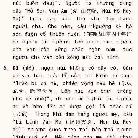
núi buồn đau)”. Người ta thường dùng
câu “Hỗ Sơn Vân Ám (站 山雲啼, Núi Hồ Mây
Mù)” treo tại bàn thờ khi đám tang
người cha. Cho nên, câu “Ngưỡng kỳ hỗ
sơn điện cố thiên niên (仰期岵山奠固千年)”
có nghĩa là ngưỡng lên nhìn núi người
cha vẫn còn vững chắc ngàn năm, tức
người cha vẫn còn sống mãi với mình.
Dĩ
(屺): ngọn núi không có cây cỏ. Căn
cứ vào bài Trắc Hỗ của Thi Kinh có câu:
“Trắc bỉ đĩ hề, chiêm vọng mẫu hề (陟彼
屺兮、瞻望母兮, Lên núi kia chừ, trông
nhớ mẹ chừ)”; dĩ còn có nghĩa là người
mẹ và nhớ đến mẹ được gọi là trắc dĩ
(陟屺). Trong khi đám tang người mẹ, câu
“Dĩ Lãnh Vân Mê (屺嶺雲迷, Non Di Mây
Mờ)” thường được treo tại bản thờ hương
lĩnh quá cố. Nếu cúng cho mẹ thì thay