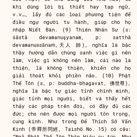
khi dùng lời bị thiết hay tạp ngữ,
v.v…, lấy đủ các loại phương tiện để
điều ngự người tu hành, giúp cho họ
nhập Niết Bàn. (9) Thiên Nhân Sư (s:
śāstā devamanuşyanam, p: satthā
devamanussānaṁ,天人 師), nghĩa là bậc
thầy hướng dẫn chúng sanh việc gì nên
làm, việc gì không nên làm, cái nào là
thiện, là không thiện, khiến cho họ
giải thoát khỏi phiền não. (10) Phật
Thế Tôn (s, p: buddha-bhagavat, 佛世尊),
nghĩa là bậc tự giác tỉnh chính minh,
giác tỉnh mọi người, biết và thấy hết
thảy các pháp trên đời, có đầy đủ các
đức; cho nên được mọi người tôn trọng,
cung kính. Như trong Đế Thích Sở Vấn
Kinh (帝釋所問經, Taishō No. 15) có câu:
“Ngã Phật Thế Tôn Thập Hiệu cụ túc, Như