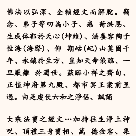
佛法以弘深、全賴經文而解脫。竊
念、弟子等叨為小子、感 荷洪恩、
生成体郭於天心(坤維)、涵養容陶于
性海(海際)、仰 期岵(屺)山奠固千
年、永鎮於生方、豈知天命俄臨、一
旦厭離 於濁世。茲臨小祥之齋旬、
正值坤府第九殿、都市冥王案前呈
過。由是虔仗六和之淨侶、諷誦
大乘法寶之經文…加持往生淨土神
呪、頂禮三身寶相、萬 德金容、集