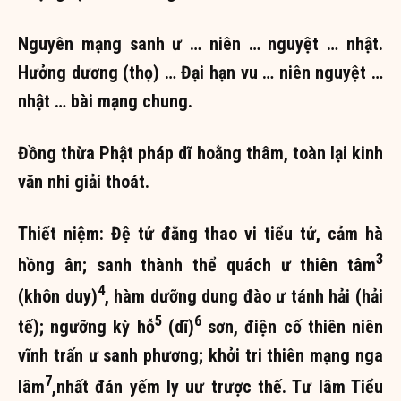
Nguyên mạng sanh ư … niên … nguyệt … nhật.
Hưởng dương (thọ) … Đại hạn vu … niên nguyệt …
nhật … bài mạng chung.
Đồng thừa Phật pháp dĩ hoằng thâm, toàn lại kinh
văn nhi giải thoát.
Thiết niệm: Đệ tử đằng thao vi tiểu tử, cảm hà
3
hồng ân; sanh thành thể quách ư thiên tâm
4
(khôn duy)
, hàm dưỡng dung đào ư tánh hải (hải
5
6
tế); ngưỡng kỳ hỗ
(dĩ)
sơn, điện cố thiên niên
vĩnh trấn ư sanh phương; khởi tri thiên mạng nga
7
lâm
,nhất đán yếm ly uư trược thế. Tư lâm Tiểu