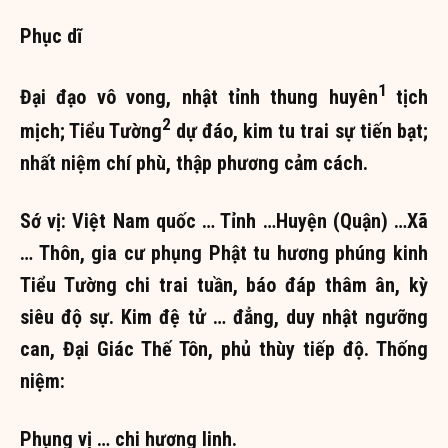
Phục dĩ
1
Đại đạo vô vong, nhật tỉnh thung huyên
tịch
2
mịch; Tiểu Tường
dự đáo, kim tu trai sự tiến bạt;
nhất niệm chí phù, thập phương cảm cách.
Sớ vị: Việt Nam quốc … Tỉnh …Huyện (Quận) …Xã
… Thôn, gia cư phụng Phật tu hương phúng kinh
Tiểu Tường chi trai tuần, báo đáp thâm ân, kỳ
siêu độ sự. Kim đệ tử … đẳng, duy nhật ngưỡng
can, Đại Giác Thế Tôn, phủ thùy tiếp độ. Thống
niệm:
Phụng vị … chi hương linh.