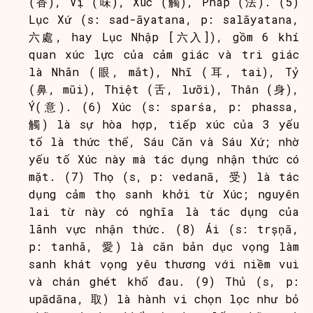
(香), Vị (味), Xúc (觸), Pháp (法). (5)
Lục Xứ (s: sad-āyatana, p: salāyatana,
六處, hay Lục Nhập [六入]), gồm 6 khí
quan xúc lực của cảm giác và tri giác
là Nhãn (眼, mắt), Nhĩ (耳, tai), Tỷ
(鼻, mũi), Thiệt (舌, lưỡi), Thân (身),
Ý(意). (6) Xúc (s: sparśa, p: phassa,
觸) là sự hòa hợp, tiếp xúc của 3 yếu
tố là thức thể, Sáu Căn và Sáu Xứ; nhờ
yếu tố Xúc này mà tác dụng nhận thức có
mặt. (7) Thọ (s, p: vedanā, 受) là tác
dụng cảm thọ sanh khởi từ Xúc; nguyên
lai từ này có nghĩa là tác dụng của
lãnh vực nhận thức. (8) Ái (s: trșņā,
p: tanhã, 愛) là căn bản dục vọng làm
sanh khát vọng yêu thương với niềm vui
và chán ghét khổ đau. (9) Thủ (s, p:
upādāna, 取) là hành vi chọn lọc như bỏ