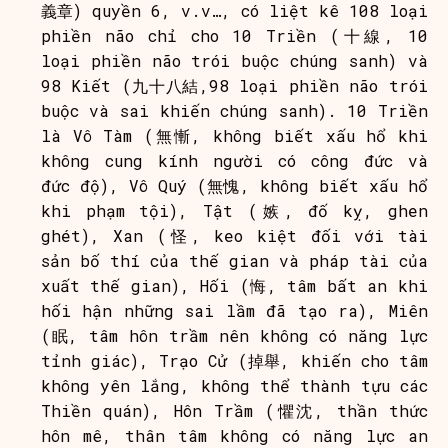
義章) quyền 6, v.v…, có liệt kê 108 loại
phiền não chỉ cho 10 Triền (十線, 10
loại phiền não trói buộc chúng sanh) và
98 Kiết (九十八結,98 loại phiền não trói
buộc và sai khiến chúng sanh). 10 Triền
là Vô Tàm (無慚, không biết xấu hổ khi
không cung kính người có công đức và
đức độ), Vô Quý (無愧, không biết xấu hổ
khi phạm tội), Tật (嫉, đố kỵ, ghen
ghét), Xan (怪, keo kiệt đối với tài
sản bố thí của thế gian và pháp tài của
xuất thế gian), Hối (悔, tâm bất an khi
hối hận những sai lầm đã tạo ra), Miên
(眠, tâm hôn trầm nên không có năng lực
tỉnh giác), Trạo Cử (掉舉, khiến cho tâm
không yên lắng, không thể thành tựu các
Thiền quán), Hôn Trầm (懼沈, thần thức
hôn mê, thân tâm không có năng lực an