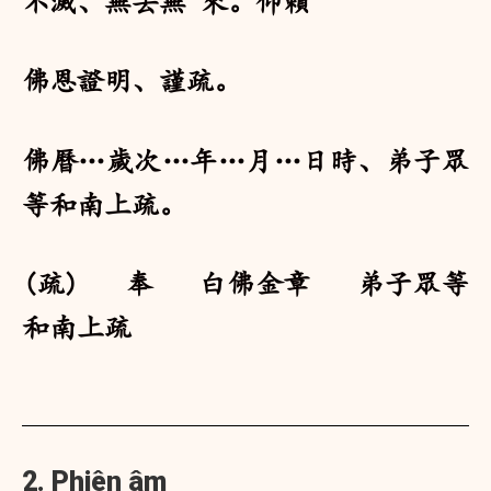
不滅、無去無 來。仰賴
佛恩證明、謹疏。
佛曆…歲次…年…月…日時、弟子眾
等和南上疏。
(疏) 奉 白佛金章 弟子眾等
和南上疏
2. Phiên âm