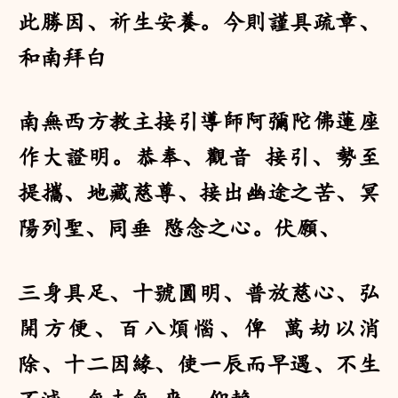
此勝因、祈生安養。今則謹具疏章、
和南拜白
南無西方教主接引導師阿彌陀佛蓮座
作大證明。恭奉、觀音 接引、勢至
提攜、地藏慈尊、接出幽途之苦、冥
陽列聖、同垂 愍念之心。伏願、
三身具足、十號圓明、普放慈心、弘
開方便、百八煩惱、俾 萬劫以消
除、十二因緣、使一辰而早遇、不生