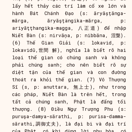
lấy hết thảy các trí làm cổ xe lớn và
hành Bát Chánh Đạo (s: āryāșțānga-
mārga, āryāşțängika-mārga, p:
ariyāţţhangika-magga, 八正道) để nhập
Niết Bàn (s: nirvāņa, p: nibbāna, 涅槃).
(6) Thế Gian Giải (s: lokavid, p:
lokavidū,世間 解), nghĩa là biết rõ hai
loại thế gian có chúng sanh và không
phải chúng sanh; cho nên biết rõ sự
diệt tận của thế gian và con đường
thoát ra khỏi thế gian. (7) Vô Thượng
Sĩ (s, p: anuttara, 無上士), như trong
các pháp, Niết Bàn là trên hết, trong
tất cả chúng sanh, Phật là đấng tối
thượng. (8) Điều Ngự Trượng Phu (s:
puruşa-damya-sārathi, p: purisa-damma-
sārathi,調御丈夫), là đại bi và đại trí
của Phật, có khi dùng lời nhu hòa, có