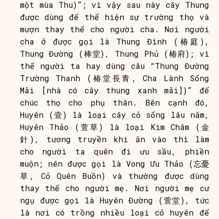
một mùa Thu)”; vì vậy sau này cây Thung
được dùng để thể hiện sự trường thọ và
mượn thay thế cho người cha. Nơi người
cha ở được gọi là Thung Đình (椿庭),
Thung Đường (棒堂), Thung Phủ (椿府); vì
thế người ta hay dùng câu “Thung Đường
Trường Thanh (椿堂長青, Cha Lành Sống
Mãi [nhà có cây thung xanh mãi])” để
chúc thọ cho phụ thân. Bên cạnh đó,
Huyên (壹) là loại cây cỏ sống lâu năm,
Huyên Thảo (萱草) là loại Kim Châm (金
針), tương truyền khi ăn vào thì làm
cho người ta quên đi ưu sầu, phiền
muộn; nên được gọi là Vong Ưu Thảo (忘憂
草, Cỏ Quên Buồn) và thường được dùng
thay thế cho người mẹ. Nơi người mẹ cư
ngụ được gọi là Huyên Đường (萱堂), tức
là nơi có trồng nhiều loại cỏ huyên để