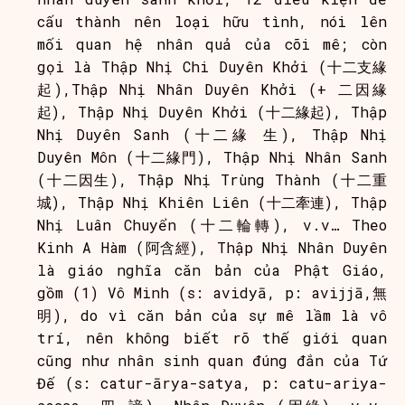
cấu thành nên loại hữu tình, nói lên
mối quan hệ nhân quả của cõi mê; còn
gọi là Thập Nhị Chi Duyên Khởi (十二支緣
起),Thập Nhị Nhân Duyên Khởi (+ 二因緣
起), Thập Nhị Duyên Khởi (十二緣起), Thập
Nhị Duyên Sanh (十二緣 生), Thập Nhị
Duyên Môn (十二緣門), Thập Nhị Nhân Sanh
(十二因生), Thập Nhị Trùng Thành (十二重
城), Thập Nhị Khiên Liên (十二牽連), Thập
Nhị Luân Chuyển (十二輪轉), v.v… Theo
Kinh A Hàm (阿含經), Thập Nhị Nhân Duyên
là giáo nghĩa căn bản của Phật Giáo,
gồm (1) Vô Minh (s: avidyā, p: avijjā,無
明), do vì căn bản của sự mê lầm là vô
trí, nên không biết rõ thế giới quan
cũng như nhân sinh quan đúng đắn của Tứ
Đế (s: catur-ārya-satya, p: catu-ariya-