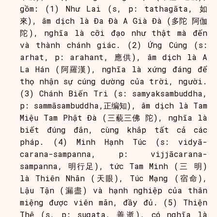
gồm: (1) Như Lai (s, p: tathagāta, 如
來), âm dịch là Đa Đà A Già Đà (多陀 阿伽
陀), nghĩa là cỡi đạo như thật mà đến
và thành chánh giác. (2) Ứng Cúng (s:
arhat, p: arahant, 應供), âm dịch là A
La Hán (阿羅漢), nghĩa là xứng đáng để
thọ nhận sự cúng dường của trời, người.
(3) Chánh Biến Tri (s: samyaksambuddha,
p: sammāsambuddha,正编知), âm dịch là Tam
Miệu Tam Phật Đà (三藐三佛 陀), nghĩa là
biết đúng đắn, cùng khắp tất cả các
pháp. (4) Minh Hạnh Túc (s: vidyā-
carana-sampanna, p: vijjācarana-
sampanna, 明行足), tức Tam Minh (三 明)
là Thiên Nhãn (天眼), Túc Mạng (宿命),
Lậu Tận (漏盡) và hạnh nghiệp của thân
miệng được viên mãn, đầy đủ. (5) Thiện
Thệ (s, p: sugata, 善逝), có nghĩa là