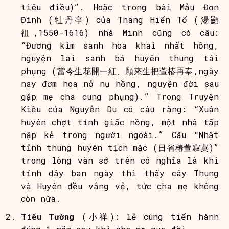
tiêu điều)”. Hoặc trong bài Mẫu Đơn
Đình (牡丹亭) của Thang Hiển Tổ (湯顯
祖,1550-1616) nhà Minh cũng có câu:
“Đương kim sanh hoa khai nhất hồng,
nguyện lai sanh bả huyên thung tái
phụng (當今生花開一紅、願來生把萱椿再奉,ngày
nay đơm hoa nở nụ hồng, nguyện đời sau
gặp mẹ cha cung phụng).” Trong Truyện
Kiều của Nguyễn Du có câu rằng: “Xuân
huyên chợt tỉnh giấc nồng, một nhà tấp
nập kẻ trong người ngoài.” Câu “Nhật
tỉnh thung huyên tịch mặc (日省椿萱寂寞)”
trong lòng văn sớ trên có nghĩa là khi
tỉnh dậy ban ngày thì thấy cây Thung
và Huyên đều vắng vẻ, tức cha mẹ không
còn nữa.
Tiểu Tường
(小祥): lễ cúng tiến hành