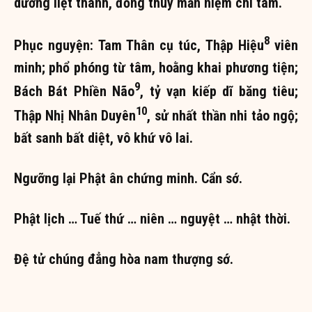
dương liệt thánh, đồng thùy mẫn niệm chi tâm.
8
Phục nguyện: Tam Thân cụ túc, Thập Hiệu
viên
minh; phổ phóng từ tâm, hoằng khai phương tiện;
9
Bách Bát Phiền Não
, tỷ vạn kiếp dĩ băng tiêu;
10
Thập Nhị Nhân Duyên
, sử nhất thần nhi tảo ngộ;
bất sanh bất diệt, vô khứ vô lai.
Ngưỡng lại Phật ân chứng minh. Cẩn sớ.
Phật lịch … Tuế thứ … niên … nguyệt … nhật thời.
Đệ tử chúng đẳng hòa nam thượng sớ.