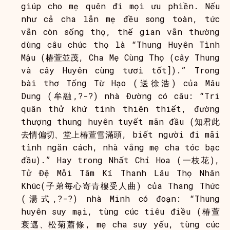
giúp cho mẹ quên đi mọi ưu phiền. Nếu
như cả cha lẫn mẹ đều song toàn, tức
vẫn còn sống thọ, thế gian vẫn thường
dùng câu chúc thọ là “Thung Huyên Tình
Mậu (椿萱並茂, Cha Mẹ Cùng Thọ (cây Thung
và cây Huyên cùng tươi tốt]).” Trong
bài thơ Tống Từ Hạo (送徐浩) của Mâu
Dung (牟融,?-?) nhà Đường có câu: “Tri
quân thử khứ tình thiên thiết, đường
thượng thung huyên tuyết mãn đầu (知君此
去情偏切、堂上椿萱雪滿頭, biết người đi mãi
tình ngăn cách, nhà vắng mẹ cha tóc bạc
đầu).” Hay trong Nhất Chỉ Hoa (一枝花),
Tử Đệ Mỗi Tâm Kí Thanh Lâu Thọ Nhân
Khúc(子弟毎心寄青樓受人曲) của Thang Thức
(湯式,?-?) nhà Minh có đoạn: “Thung
huyên suy mại, tùng cúc tiêu điều (椿萱
衰邁、松菊蕭條, mẹ cha suy yếu, tùng cúc