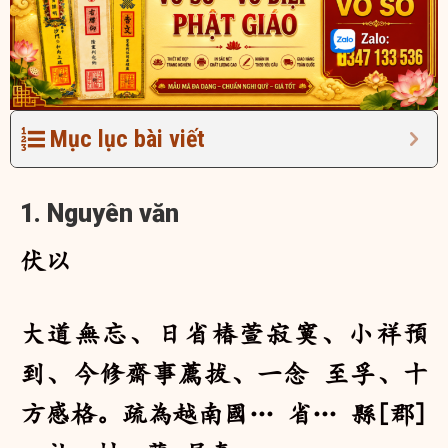
Mục lục bài viết
1. Nguyên văn
伏以
大道無忘、日省椿萱寂寞、小祥預
到、今修齋事薦拔、一念 至孚、十
方感格。疏為越南國… 省… 縣[郡]