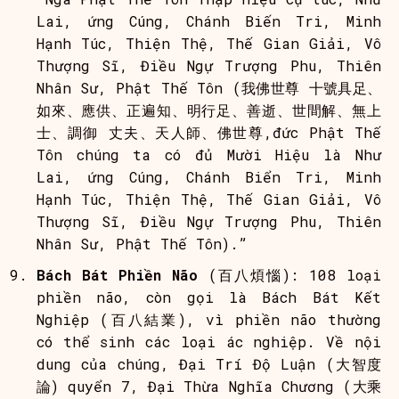
Lai, ứng Cúng, Chánh Biến Tri, Minh
Hạnh Túc, Thiện Thệ, Thế Gian Giải, Vô
Thượng Sĩ, Điều Ngự Trượng Phu, Thiên
Nhân Sư, Phật Thế Tôn (我佛世尊 十號具足、
如來、應供、正遍知、明行足、善逝、世間解、無上
士、調御 丈夫、天人師、佛世尊,đức Phật Thế
Tôn chúng ta có đủ Mười Hiệu là Như
Lai, ứng Cúng, Chánh Biển Tri, Minh
Hạnh Túc, Thiện Thệ, Thế Gian Giải, Vô
Thượng Sĩ, Điều Ngự Trượng Phu, Thiên
Nhân Sư, Phật Thế Tôn).”
Bách Bát Phiền Não
(百八煩惱): 108 loại
phiền não, còn gọi là Bách Bát Kết
Nghiệp (百八結業), vì phiền não thường
có thể sinh các loại ác nghiệp. Về nội
dung của chúng, Đại Trí Độ Luận (大智度
論) quyển 7, Đại Thừa Nghĩa Chương (大乘