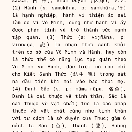
sacca, 四 諦), Nhân Duyên (因緣), v.v…
(2) Hành (s: samskāra, p: sankhāra,行)
là hạnh nghiệp, hành vi thiện ác sai
lầm do vì Vô Minh, cũng như hành vi ấy
được phản tỉnh và trở thành sức mạnh
tập quán. (3) Thức (s: vijñāna, p:
viññāņa, 識) là nhận thức sanh khởi
trên cơ sở của Vô Minh và Hành, hay còn
là thức thể có năng lực tập quán theo
Vô Minh và Hành; đặc biệt nó còn chỉ
cho Kiết Sanh Thức (結生 識) trong sát
na đầu tiên khi mới vào bào thai mẹ.
(4) Danh Sắc (s, p: nāma-rūpa, 名色),
Danh là cái thuộc về tinh thần, Sắc là
cái thuộc về vật chất; tức là các pháp
thuộc về vật chất cũng như tinh thần
với tư cách là sở duyên của Thức; gồm 6
cảnh là Sắc (色), Thanh (聲), Hương