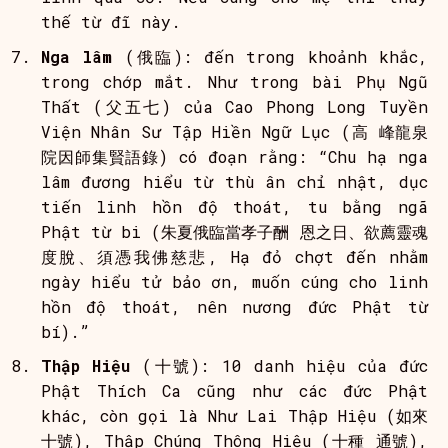
thế từ đĩ này.
Nga lâm
(俄臨): đến trong khoảnh khắc,
trong chớp mắt. Như trong bài Phụ Ngũ
Thất (父五七) của Cao Phong Long Tuyền
Viện Nhân Sư Tập Hiền Ngữ Lục (高 峰龍泉
院因師集賢語錄) có đoạn rằng: “Chu hạ nga
lâm đương hiểu từ thù ân chỉ nhật, dục
tiến linh hồn độ thoát, tu bằng ngã
Phật từ bi (朱夏俄臨當孝子酬 恩之日、欲薦靈魂
度脫、須憑我佛慈悲, Hạ đỏ chợt đến nhằm
ngày hiểu tử bảo ơn, muốn cúng cho linh
hồn độ thoát, nên nương đức Phật từ
bí).”
Thập Hiệu
(十號): 10 danh hiệu của đức
Phật Thích Ca cũng như các đức Phật
khác, còn gọi là Như Lai Thập Hiệu (如來
十號), Thập Chúng Thông Hiệu (十種 通號),