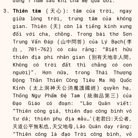
đúng 1 năm sau khi cha mẹ qua đời.
Thiên tâm
(天心): tâm của trời, ngay
giữa lòng trời, trung tâm của không
gian. Thiên (天) còn là tiếng kính xưng
đối với cha, chồng. Trong bài thơ Sơn
Trung Vấn Đáp (山中問答) của Lý Bạch(李
白, 701-762) có câu rằng: “Biệt hữu
thiên địa phi nhân gian (別有天地非人間,
Không có trời đất thì chẳng có con
người)”. Hơn nữa, trong Thái Thượng
Động Thần Thiên Công Tiêu Ma Hộ Quốc
Kỉnh (太上洞神天公消魔護國經) quyền hạ,
Thống Ngự Phẩm Đệ Tam (統御品第三) của
Đạo Giáo có đoạn: “Lão Quân viết:
“Thiên công giả, thiên đạo công bình vô
tư dã; thiên phụ địa mẫu…'(老君曰:天公者,
天道公平無私也,天父地母,Lão Quân dạy rằng:
“Thiên công là đạo Trời công bình, vô