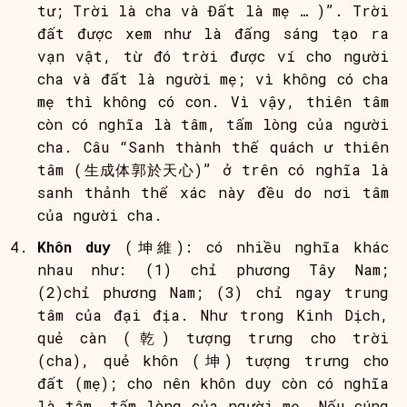
tư; Trời là cha và Đất là mẹ … )”. Trời
đất được xem như là đấng sáng tạo ra
vạn vật, từ đó trời được ví cho người
cha và đất là người mẹ; vì không có cha
mẹ thì không có con. Vì vậy, thiên tâm
còn có nghĩa là tâm, tấm lòng của người
cha. Câu “Sanh thành thế quách ư thiên
tâm (生成体郭於天心)” ở trên có nghĩa là
sanh thảnh thể xác này đều do nơi tâm
của người cha.
Khôn duy
(坤維): có nhiều nghĩa khác
nhau như: (1) chỉ phương Tây Nam;
(2)chỉ phương Nam; (3) chỉ ngay trung
tâm của đại địa. Như trong Kinh Dịch,
quẻ càn (乾) tượng trưng cho trời
(cha), quẻ khôn (坤) tượng trưng cho
đất (mẹ); cho nên khôn duy còn có nghĩa
là tâm, tấm lòng của người mẹ. Nếu cúng