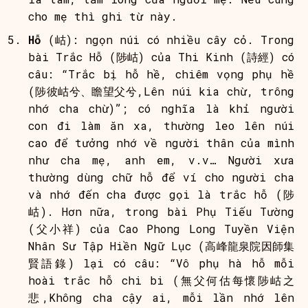
cho mẹ thì ghi từ này.
Hỗ
(岵): ngọn núi có nhiều cây cỏ. Trong
bài Trắc Hỗ (陟岵) của Thi Kinh (詩經) có
câu: “Trắc bị hỗ hề, chiêm vọng phụ hề
(陟彼岵兮、瞻望父兮,Lên núi kia chừ, trông
nhớ cha chừ)”; có nghĩa là khỉ người
con đi làm ăn xa, thường leo lên núi
cao để tưởng nhớ về người thân của mình
như cha mẹ, anh em, v.v… Người xưa
thường dùng chữ hỗ để ví cho người cha
và nhớ đến cha được gọi là trắc hỗ (陟
岵). Hơn nữa, trong bài Phụ Tiếu Tường
(父小祥) của Cao Phong Long Tuyền Viện
Nhân Sư Tập Hiền Ngữ Lục (高峰龍泉院因師集
賢語錄) lại có câu: “Vô phụ hà hỗ mỗi
hoài trắc hỗ chi bi (無父何估每懷陟岵之
悲,Không cha cậy ai, mỗi lần nhớ lên