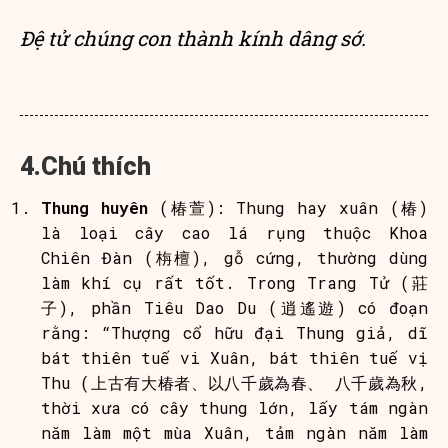
Đệ tử chúng con thành kính dâng sớ.
4.Chú thích
Thung huyên
(椿萱): Thung hay xuân (椿)
là loại cây cao lá rụng thuộc Khoa
Chiên Đàn (栴檀), gỗ cứng, thường dùng
làm khí cụ rất tốt. Trong Trang Tử (莊
子), phần Tiêu Dao Du (逍遙遊) có đoạn
rằng: “Thượng cổ hữu đại Thung giả, dĩ
bát thiên tuế vi Xuân, bát thiên tuế vị
Thu (上古有大椿者、以八千歲為春、 八千歲為秋,
thời xưa có cây thung lớn, lấy tám ngàn
năm làm một mùa Xuân, tảm ngàn năm làm