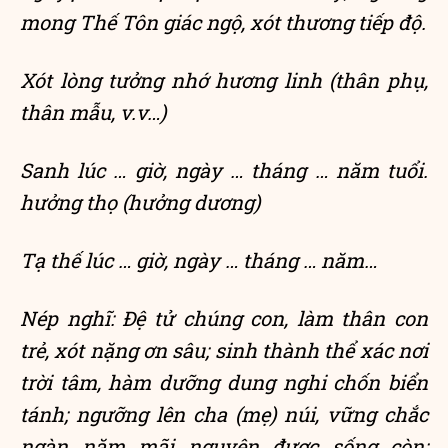
mong Thế Tôn giác ngộ, xót thương tiếp độ.
Xót lòng tưởng nhớ hương linh (thân phụ,
thân mẫu, v.v…)
Sanh lúc … giờ, ngày … tháng … năm tuổi.
hưởng thọ (hưởng dương)
Tạ thế lúc … giờ, ngày … tháng … năm…
Nép nghĩ: Đệ tử chúng con, làm thân con
trẻ, xót nặng ơn sâu; sinh thành thể xác nơi
trời tâm, hàm dưỡng dung nghi chốn biển
tánh; ngưỡng lên cha (mẹ) núi, vững chắc
ngàn năm mãi nguyện được sống còn;