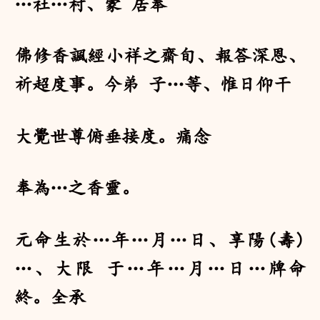
…社…村、蒙 居奉
佛修香諷經小祥之齋旬、報答深恩、
祈超度事。今弟 子…等、惟日仰干
大覺世尊俯垂接度。痛念
奉為…之香靈。
元命生於…年…月…日、享陽(壽)
…、大限 于…年…月…日…牌命
終。全承