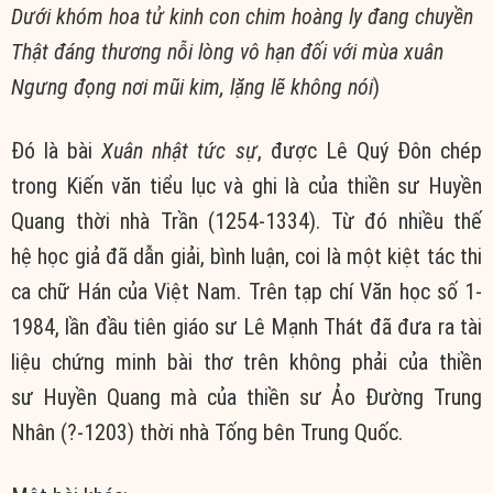
Dưới khóm hoa tử kinh con chim hoàng ly đang chuyền
Thật đáng thương
nỗi lòng
vô hạn đối với
mùa xuân
Ngưng đọng nơi mũi kim,
lặng lẽ
không nói
)
Đó là bài
Xuân nhật tức sự
, được Lê Quý Đôn chép
trong
Kiến văn
tiểu lục và ghi là của
thiền sư
Huyền
Quang
thời nhà Trần (1254-1334). Từ đó nhiều
thế
hệ
học giả
đã
dẫn giải
,
bình luận
, coi là một
kiệt tác
thi
ca
chữ Hán của
Việt Nam
. Trên tạp chí
Văn học
số 1-
1984, lần đầu tiên giáo sư Lê Mạnh Thát đã đưa ra
tài
liệu
chứng minh
bài thơ trên không phải của
thiền
sư
Huyền Quang
mà của
thiền sư
Ảo Đường
Trung
Nhân
(?-1203) thời nhà Tống bên
Trung Quốc
.