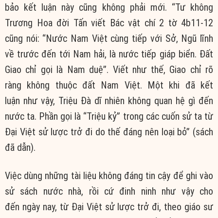
bảo
kết luận
này cũng không phải mới. “Tư không
Trương Hoa đời Tấn viết Bác vật chí 2 tờ 4b11-12
cũng nói: “Nước Nam Việt cùng tiếp với Sở, Ngũ lĩnh
về trước đến tới Nam hải, là nước tiếp giáp biển. Đất
Giao chỉ gọi là Nam duệ”. Viết như thế, Giao chỉ
rõ
ràng
không thuộc đất Nam Việt. Một khi đã
kết
luận
như vậy, Triệu Đà
dĩ nhiên
không quan hệ gì đến
nước ta. Phần gọi là “Triệu kỷ” trong các cuốn sử ta từ
Đại
Việt sử
lược trở đi do thế đáng nên loại bỏ” (sách
đã dẫn).
Việc dùng những
tài liệu
không
đáng tin
cậy để ghi vào
sử sách nước nhà, rồi cứ đinh ninh như vậy
cho
đến
ngày nay, từ Đại
Việt sử
lược trở đi, theo giáo sư