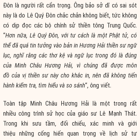
Đôn là người rất
cẩn trọng
. Ông
bảo sở
dĩ có sai sót
này là do Lê Quý Đôn
chắc chắn
không biết, tức không
có dịp đọc các bộ
chính sử
thiền tông
Trung Quốc
.
“
Hơn nữa, Lê Quý Đôn, với
tư cách
là một
Phật tử
, có
thể đã
quá tin
tưởng vào bản in
Hương Hải
thiền sư
ngữ
lục
, nghĩ rằng các thơ kệ và
ngữ lục
trong đó là đúng
của
Minh Châu
Hương Hải
, vì chúng đã được
môn
đồ
của vị
thiền sư
này cho khắc in, nên đã không tiến
hành
kiểm tra
,
tìm hiểu
và
so sánh
“, ông viết.
Toàn tập Minh Châu Hương Hải là một trong rất
nhiều
công trình
sử học của giáo sư Lê Mạnh Thát.
Trong khi sưu tầm,
đối chiếu
, xác minh và
giới
thiệu
những
cống hiến
quan trọng về
lịch sử
tư