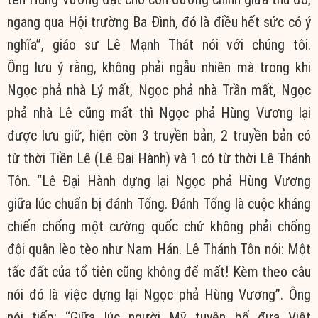
ngang qua Hội trường Ba Đình, đó là điều
hết sức
có ý
nghĩa”, giáo sư Lê Mạnh Thát nói với
chúng tôi
.
Ông
lưu ý
rằng, không phải
ngẫu nhiên
mà trong khi
Ngọc phả nhà Lý mất, Ngọc phả nhà Trần mất, Ngọc
phả nhà Lê cũng mất thì Ngọc phả Hùng Vương lại
được lưu giữ, hiện còn 3 truyền bản, 2 truyền bản có
từ thời Tiền Lê (Lê
Đại Hành
) và 1 có từ thời Lê
Thánh
Tôn
. “Lê
Đại Hành
dựng lại Ngọc phả Hùng Vương
giữa lúc chuẩn bị đánh Tống. Đánh Tống là cuộc kháng
chiến chống một cường quốc chứ không phải chống
đội quân lèo tèo như Nam Hán. Lê
Thánh Tôn
nói: Một
tấc đất của
tổ tiên
cũng không để mất! Kèm theo câu
nói đó là việc dựng lại Ngọc phả Hùng Vương”. Ông
nói tiếp: “Giữa lúc người Mỹ
tuyên bố
đưa
Việt