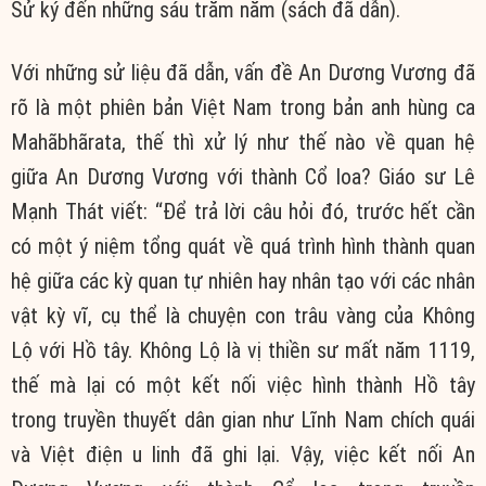
Sử ký đến những sáu trăm năm (sách đã dẫn).
Với những sử liệu đã dẫn,
vấn đề
An Dương Vương đã
rõ là một phiên bản
Việt Nam
trong bản
anh hùng
ca
Mahãbhãrata, thế thì xử lý như thế nào về quan hệ
giữa An Dương Vương với thành Cổ loa? Giáo sư Lê
Mạnh Thát viết: “Để
trả lời
câu hỏi đó, trước hết cần
có một
ý niệm
tổng quát về quá trình hình thành quan
hệ giữa các kỳ
quan tự
nhiên hay
nhân tạo
với các nhân
vật kỳ vĩ,
cụ thể
là chuyện con trâu vàng của
Không
Lộ
với Hồ tây.
Không Lộ
là vị
thiền sư
mất năm 1119,
thế mà lại có một kết nối việc hình thành Hồ tây
trong
truyền thuyết
dân gian như Lĩnh Nam chích quái
và Việt điện
u linh
đã ghi lại. Vậy, việc kết nối An