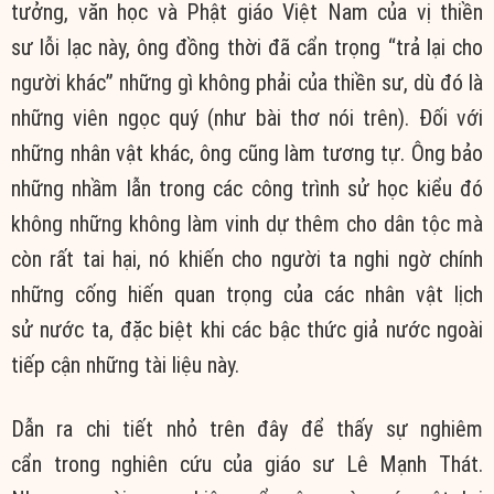
tưởng
,
văn học
và
Phật giáo Việt Nam
của vị
thiền
sư
lỗi lạc
này, ông
đồng thời
đã
cẩn trọng
“trả lại cho
người khác” những gì không phải của
thiền sư
, dù đó là
những viên ngọc quý (như bài thơ nói trên). Đối với
những nhân vật khác, ông cũng làm
tương tự
. Ông bảo
những nhầm lẫn trong các
công trình
sử học kiểu đó
không những không làm
vinh dự
thêm cho dân tộc mà
còn rất
tai hại
, nó khiến cho người ta
nghi ngờ
chính
những
cống hiến
quan trọng của các nhân vật
lịch
sử
nước ta,
đặc biệt
khi các bậc
thức giả
nước ngoài
tiếp cận những
tài liệu
này.
Dẫn ra
chi tiết
nhỏ trên đây để thấy sự
nghiêm
cẩn
trong
nghiên cứu
của giáo sư Lê Mạnh Thát.