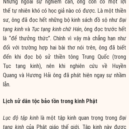
Nhưng ngoài sự
nghiêm cẩn
, ông còn có một
lợi
thế
tự nhiên
khó có
học giả
nào có được. Là một
thiền
sư
, ông đã đọc hết những
bộ kinh
sách đồ sộ như
Đại
tạng kinh
và
Tục
tạng kinh
chữ Hán
, ông đọc trước hết
là “để thưởng thức”. Chính
vì vậy
mà chẳng hạn như
đối với
trường hợp
hai bài thơ nói trên, ông đã biết
đến khi đọc bộ sử
thiền tông
Trung Quốc
(trong
Tục
tạng kinh
), nên khi
nghiên cứu
về
Huyền
Quang
và
Hương Hải
ông đã phát hiện ngay sự nhầm
lẫn.
Lịch sử
dân tộc
bảo tồn
trong kinh Phật
Lục độ tập kinh
là một tập kinh quan trọng trong
Đại
tạng kinh
của
Phật giáo
thế giới
. Tập kinh này được