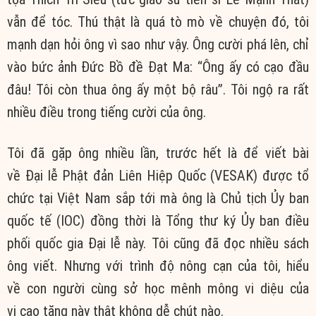
vẫn để tóc.
Thú thật
là quá tò mò về chuyện đó, tôi
mạnh dạn hỏi ông vì sao như vậy. Ông cười phá lên, chỉ
vào bức ảnh Đức
Bồ đề Đạt Ma
: “Ông ấy có cạo đầu
đâu! Tôi còn thua ông ấy một bộ râu”. Tôi ngộ ra rất
nhiều điều trong tiếng cười của ông.
Tôi đã gặp ông nhiều lần, trước hết là để viết bài
về
Đại lễ
Phật đản
Liên Hiệp
Quốc (VESAK) được tổ
chức tại
Việt Nam
sắp tới mà ông là Chủ tịch Ủy ban
quốc tế (IOC)
đồng thời
là Tổng
thư ký
Ủy ban điều
phối
quốc gia
Đại lễ
này. Tôi cũng đã đọc nhiều sách
ông viết. Nhưng với
trình độ
nông cạn của tôi, hiểu
về
con người
cùng sở học
mênh mông
vi diệu
của
vị
cao tăng
này
thật không
dễ chút nào.