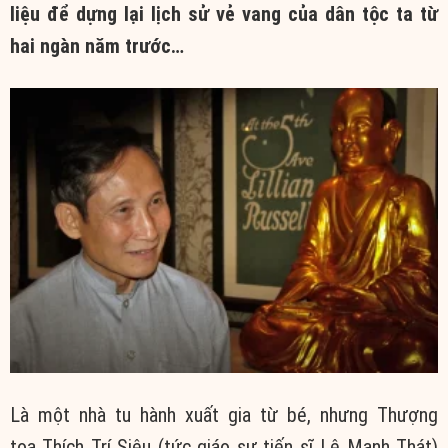
liệu để dựng lại
lịch sử
vẻ vang
của dân tộc ta từ
hai ngàn năm trước…
Là một
nhà tu hành
xuất gia
từ bé, nhưng
Thượng
tọa
Thích Trí Siêu (tức giáo sư
tiến sĩ
Lê Mạnh Thát)