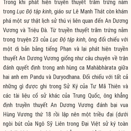
Trong khi phát hiện
truyền thuyết
trăm trứng nằm
trong
Lục Độ tập kinh
, giáo sư Lê Mạnh Thát còn
khám
phá
một
sự thật
lịch sử
thú vị
liên quan đến
An Dương
Vương và Triệu Đà. Từ
truyền thuyết
trăm trứng nằm
trong truyện 23 của
Lục Độ tập kinh
, ông
đối chiếu
với
một dị bản bằng tiếng Phạn và lại phát hiện
truyền
thuyết
An Dương Vương giống như
câu chuyện
về trận
đánh
quyết định
trong
anh hùng
ca Mahàbhàrata giữa
hai anh em Pandu và Duryodhana.
Đối chiếu
với tất cả
những gì được ghi trong Sử Ký của
Tư Mã Thiên
và
các
tài liệu
cổ sử
khác của
Trung Quốc
, ông khẳng
định
truyền thuyết
An Dương Vương đánh bại vua
Hùng Vương thứ 18 rồi lập nên một
triều đại
(dưới
ngòi bút của Ngô Sỹ Liên trong Đại
Việt sử
ký toàn