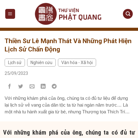
Skip
to
content
Thiền Sư Lê Mạnh Thát Và Những Phát Hiện
Lịch Sử Chấn Động
Lịch sử
Nghiên cứu
Văn hóa - Xã hội
,
,
25/09/2023
Với những khám phá của ông, chúng ta có đủ tư liệu để dựng
lại lịch sử vẻ vang của dân tộc ta từ hai ngàn năm trước… Là
một nhà tu hành xuất gia từ bé, nhưng Thượng tọa Thích Trí
Siêu (tức giáo sư tiến sĩ Lê Mạnh Thát) vẫn để tóc. Thú thật là
quá tò mò về chuyện đó, tôi mạnh dạn hỏi ông vì sao như...
Với những
khám phá
của ông,
chúng ta
có đủ tư