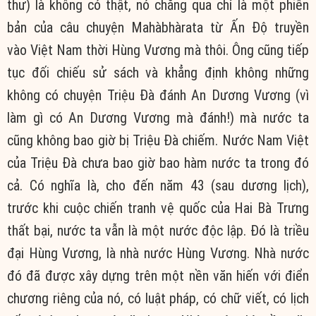
thư) là không có thật, nó chẳng qua chỉ là một phiên
bản của
câu chuyện
Mahàbhàrata từ
Ấn Độ
truyền
vào
Việt Nam
thời Hùng Vương mà thôi. Ông cũng
tiếp
tục
đối chiếu
sử sách và khẳng
định không
những
không có chuyện Triệu Đà đánh An Dương Vương (vì
làm gì có An Dương Vương mà đánh!) mà nước ta
cũng không bao giờ bị Triệu Đà chiếm. Nước Nam Việt
của Triệu Đà
chưa bao giờ
bao hàm nước ta trong đó
cả. Có nghĩa là,
cho đến
năm 43 (sau dương lịch),
trước khi cuộc chiến tranh vệ quốc của Hai Bà Trưng
thất bại, nước ta vẫn là một nước
độc lập
. Đó là
triều
đại
Hùng Vương, là nhà nước Hùng Vương. Nhà nước
đó đã được
xây dựng
trên một nền
văn hiến
với điển
chương riêng của nó, có
luật pháp
, có
chữ viết
, có lịch