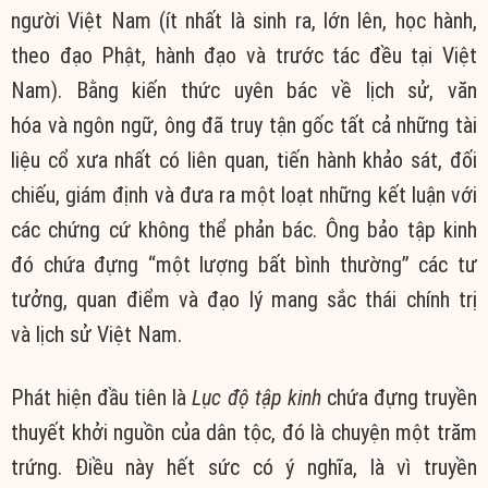
người
Việt Nam
(
ít nhất
là sinh ra, lớn lên,
học hành
,
theo
đạo Phật
,
hành đạo
và trước tác đều tại
Việt
Nam
). Bằng
kiến thức
uyên bác
về
lịch sử
,
văn
hóa
và
ngôn ngữ
, ông đã truy tận gốc tất cả những
tài
liệu
cổ xưa nhất có
liên quan
, tiến hành khảo sát,
đối
chiếu
,
giám định
và đưa ra một loạt những
kết luận
với
các chứng cứ không thể phản bác. Ông bảo tập kinh
đó chứa đựng “một lượng bất bình thường” các
tư
tưởng
,
quan điểm
và
đạo lý
mang sắc thái chính trị
và
lịch sử
Việt Nam
.
Phát hiện đầu tiên là
Lục độ tập kinh
chứa đựng
truyền
thuyết
khởi nguồn của dân tộc, đó là chuyện một trăm
trứng. Điều này
hết sức
có
ý nghĩa
, là vì
truyền