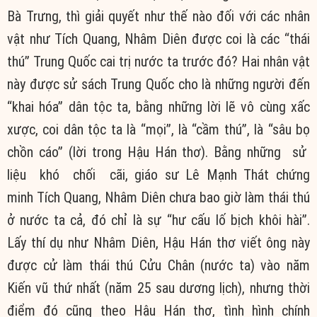
Bà Trưng, thì
giải quyết
như thế nào đối với các nhân
vật như Tích Quang, Nhâm Diên được coi là các “thái
thú”
Trung Quốc
cai trị nước ta trước đó? Hai nhân vật
này được sử sách
Trung Quốc
cho là những người đến
“khai hóa” dân tộc ta, bằng những lời lẽ
vô cùng
xấc
xược, coi dân tộc ta là “mọi”, là “cầm thú”, là “sâu bọ
chồn cáo” (lời trong Hậu Hán thơ). Bằng những sử
liệu khó chối cãi, giáo sư Lê Mạnh Thát
chứng
minh
Tích Quang, Nhâm Diên
chưa bao giờ
làm thái thú
ở nước ta cả, đó chỉ là sự “hư cấu
lố bịch
khôi hài”.
Lấy
thí dụ
như Nhâm Diên, Hậu Hán thơ viết ông này
được cử làm thái thú Cửu Chân (nước ta) vào năm
Kiến vũ thứ nhất (năm 25 sau dương lịch), nhưng thời
điểm đó cũng theo Hậu Hán thơ,
tình hình
chính