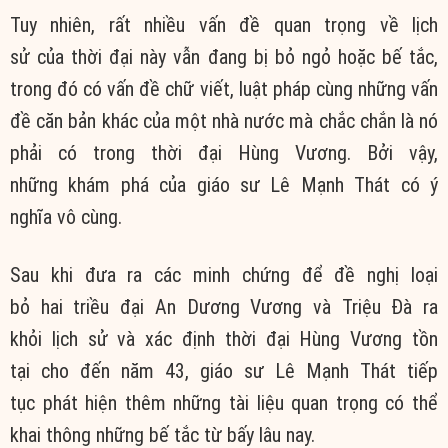
Tuy nhiên
, rất nhiều
vấn đề
quan trọng về
lịch
sử
của
thời đại
này vẫn đang bị bỏ ngỏ hoặc bế tắc,
trong đó có
vấn đề
chữ viết
,
luật pháp
cùng những
vấn
đề
căn bản
khác của một nhà nước mà
chắc chắn
là nó
phải có trong
thời đại
Hùng Vương. Bởi vậy,
những
khám phá
của giáo sư Lê Mạnh Thát có
ý
nghĩa
vô cùng
.
Sau khi đưa ra các minh chứng để đề nghị
loại
bỏ
hai
triều đại
An Dương Vương và Triệu Đà ra
khỏi
lịch sử
và xác định
thời đại
Hùng Vương
tồn
tại
cho đến
năm 43, giáo sư Lê Mạnh Thát
tiếp
tục
phát hiện thêm những
tài liệu
quan trọng có thể
khai thông những bế tắc từ bấy lâu nay.