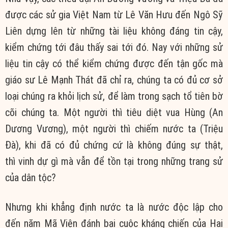
được các sử gia
Việt Nam
từ Lê Văn Hưu đến Ngô Sỹ
Liên dựng lên từ những
tài liệu
không
đáng tin
cậy,
kiểm chứng tới đâu thấy sai tới đó. Nay với những sử
liệu
tin cậy
có thể kiểm chứng được đến tận gốc mà
giáo sư Lê Mạnh Thát đã chỉ ra,
chúng ta
có đủ cơ sở
loại chúng ra khỏi
lịch sử
, để làm
trong sạch
tổ tiên
bờ
cõi
chúng ta
. Một người thì
tiêu diệt
vua Hùng (An
Dương Vương), một người thì chiếm nước ta (Triệu
Đà), khi đã có đủ chứng cứ là không đúng
sự thật
,
thì
vinh dự
gì mà vẫn để
tồn tại
trong những trang sử
của dân tộc?
Nhưng khi khẳng định nước ta là nước
độc lập
cho
đến
năm Mã Viện đánh bại cuộc kháng chiến của Hai