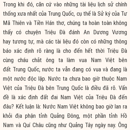
Trong khi đó,
căn cứ vào
những
tài liệu
lịch sử
chính
thống
xưa nhất của
Trung Quốc
,
cụ thể
là Sử ký của
Tư
Mã Thiên
và Tiền Hán thơ,
chúng ta
hoàn toàn
không
thấy có chuyện Triệu Đà đánh An Dương Vương
hay
tương tự
, mà các
tài liệu
đó còn có những
thông
báo
xác định
rõ ràng
là
cho đến
hết thời
Triệu Đà
cùng
cháu chắt
ông ta làm vua Nam Việt bên
đất
Trung Quốc
, nước ta vẫn đang có vua và đang là
một nước
độc lập
. Nước ta
chưa bao giờ
thuộc Nam
Việt của Triệu Đà bên
Trung Quốc
là điều đã rõ.
Vấn
đề
là xác định đất đai Nam Việt của Triệu Đà đến
đâu?
Kết luận
là: Nước Nam Việt không bao giờ lan ra
khỏi địa phận tỉnh Quảng Đông, một phần tỉnh
Hồ
Nam
và Quí Châu cũng như Quảng Tây ngày nay. Ông