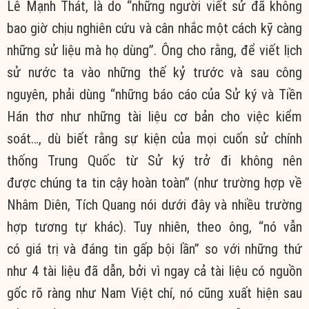
Lê Mạnh Thát, là do “những người viết sử đã không
bao giờ chịu
nghiên cứu
và
cân nhắc
một cách kỹ càng
những sử liệu mà họ dùng”. Ông cho rằng, để viết
lịch
sử
nước ta vào những thế kỷ trước và
sau công
nguyên
, phải dùng “những
báo cáo
của Sử ký và Tiền
Hán thơ như những
tài liệu
cơ bản cho việc
kiểm
soát
…, dù biết rằng
sự kiện
của mọi cuốn sử
chính
thống
Trung Quốc
từ Sử ký trở đi không nên
được
chúng ta
tin cậy
hoàn toàn” (như
trường hợp
về
Nhâm Diên, Tích Quang nói dưới đây và nhiều
trường
hợp
tương tự
khác).
Tuy nhiên
, theo ông, “nó
vẫn
có
giá trị
và
đáng tin
gấp bội lần” so với những thứ
như 4
tài liệu
đã dẫn, bởi vì ngay cả
tài liệu
có nguồn
gốc
rõ ràng
như Nam Việt chí, nó cũng
xuất hiện
sau