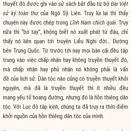
thuyết
đó được ghi vào sử sách bắt đầu
từ bộ
Đại
Việt
sử
ký toàn thư
của Ngô Sỹ Liên. Truy lùi lại thì thấy
chuyện này được chép trong
Lĩnh Nam chích quái
. Truy
nữa thì “bó tay”, không biết nó
xuất phát
từ đâu, chỉ
thấy nó
liên quan
tới truyện Liễu Nghi đời… Đường
bên
Trung Quốc
. Từ trước tới nay mọi
bàn cãi
đều tập
trung vào việc
chấp nhận
hay không
truyền thuyết
đó,
mà
chấp nhận
hay phủ nhận nó không phải là
vấn
đề
của
lịch sử
. Dân tộc nào cũng có
truyền thuyết
khởi
nguyên, mà đã là
truyền thuyết
thì ít nhiều đều
mang
yếu tố
hoang đường
, nhưng đó là hồn thiêng dân
tộc. Với
Lục độ tập kinh
,
chúng ta
đã truy ra thời điểm
khởi nguồn của hồn thiêng dân tộc của mình.