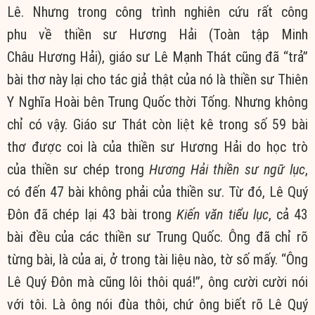
Lê. Nhưng trong
công trình
nghiên cứu
rất
công
phu
về
thiền sư
Hương Hải
(Toàn tập
Minh
Châu
Hương Hải
), giáo sư Lê Mạnh Thát cũng đã “trả”
bài thơ này lại cho
tác giả
thật của nó là
thiền sư
Thiên
Y Nghĩa Hoài
bên
Trung Quốc
thời Tống. Nhưng không
chỉ có vậy. Giáo sư Thát còn
liệt kê
trong số 59 bài
thơ được coi là của
thiền sư
Hương Hải
do học trò
của
thiền sư
chép trong
Hương Hải thiền sư ngữ lục
,
có đến 47 bài không phải của
thiền sư
. Từ đó, Lê Quý
Đôn đã chép lại 43 bài trong
Kiến văn
tiểu lục
, cả 43
bài đều của các
thiền sư
Trung Quốc
. Ông đã chỉ rõ
từng bài, là của ai, ở trong
tài liệu
nào, tờ số mấy. “Ông
Lê Quý Đôn mà cũng
lôi thôi
quá!”, ông cười cười nói
với tôi. Là ông nói đùa thôi, chứ ông biết rõ Lê Quý