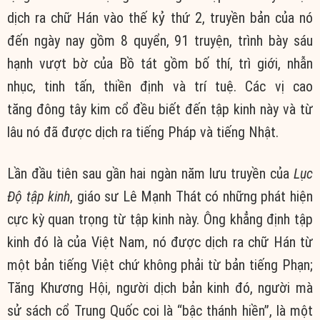
dịch ra chữ Hán vào thế kỷ thứ 2, truyền bản của nó
đến ngày nay gồm 8 quyển, 91 truyện, trình bày sáu
hạnh vượt bờ của
Bồ tát
gồm
bố thí
,
trì giới
,
nhẫn
nhục
,
tinh tấn
,
thiền định
và
trí tuệ
. Các vị
cao
tăng
đông tây
kim cổ
đều biết đến tập kinh này và từ
lâu nó đã được dịch ra tiếng Pháp và tiếng Nhật.
Lần đầu tiên sau gần hai ngàn năm
lưu truyền
của
Lục
Độ tập kinh
, giáo sư Lê Mạnh Thát có những phát hiện
cực kỳ quan trọng từ tập kinh này. Ông khẳng định tập
kinh đó là của
Việt Nam
, nó được dịch ra chữ Hán từ
một bản tiếng Việt chứ không phải từ bản tiếng Phạn;
Tăng Khương Hội, người dịch
bản kinh
đó, người mà
sử sách cổ
Trung Quốc
coi là “bậc thánh hiền”, là một