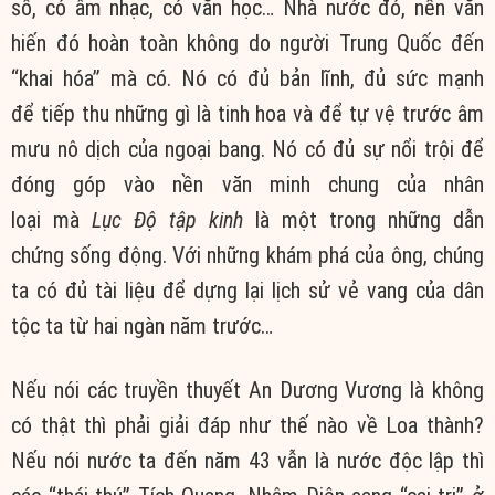
số, có
âm nhạc
, có
văn học
… Nhà nước đó, nền
văn
hiến
đó
hoàn toàn
không do người
Trung Quốc
đến
“khai hóa” mà có. Nó có đủ bản lĩnh,
đủ sức
mạnh
để
tiếp thu
những gì là
tinh hoa
và để tự vệ trước
âm
mưu
nô dịch của ngoại bang. Nó có đủ sự nổi trội để
đóng góp vào nền
văn minh
chung của
nhân
loại
mà
Lục Độ tập kinh
là một trong những
dẫn
chứng
sống động
. Với những
khám phá
của ông,
chúng
ta
có
đủ tài
liệu để dựng lại
lịch sử
vẻ vang
của dân
tộc ta từ hai ngàn năm trước…
Nếu nói các
truyền thuyết
An Dương Vương là không
có thật thì phải
giải đáp
như thế nào về Loa thành?
Nếu nói nước ta đến năm 43 vẫn là nước
độc lập
thì