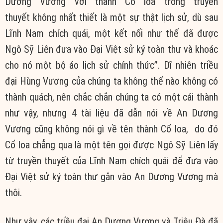
Dương Vương với thành Cổ loa trong
truyền
thuyết
không
nhất thiết
là một
sự thật
lịch sử
, dù sau
Lĩnh Nam chích quái, một kết nối như thế đã được
Ngô Sỹ Liên đưa vào Đại
Việt sử
ký toàn thư và khoác
cho nó một bộ áo
lịch sử
chính thức”.
Dĩ nhiên
triều
đại
Hùng Vương của
chúng ta
không thể nào không có
thành quách, nên
chắc chắn
chúng ta
có một cái thành
như vậy, nhưng 4
tài liệu
đã dẫn nói về An Dương
Vương cũng không nói gì về tên thành Cổ loa, do đó
Cổ loa chẳng qua là một tên gọi được Ngô Sỹ Liên lấy
từ
truyền thuyết
của Lĩnh Nam chích quái để đưa vào
Đại
Việt sử
ký toàn thư gắn vào An Dương Vương mà
thôi.
Như vậy, các
triều đại
An Dương Vương và Triệu Đà đã