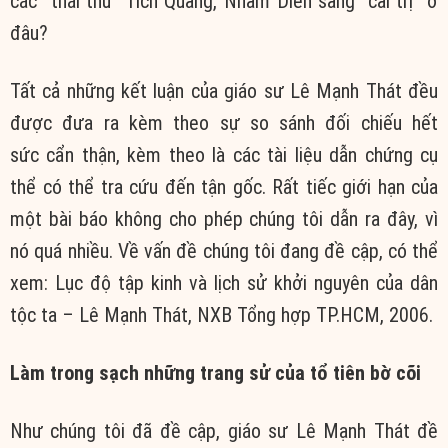
các “thái thú” Tích Quang, Nhâm Diên sang “cai trị” ở
đâu?
Tất cả những
kết luận
của giáo sư Lê Mạnh Thát đều
được đưa ra kèm theo sự
so sánh
đối chiếu
hết
sức
cẩn thận
, kèm theo là các
tài liệu
dẫn chứng
cụ
thể
có thể
tra cứu
đến tận gốc. Rất tiếc
giới hạn
của
một bài báo không
cho phép
chúng tôi
dẫn ra đây, vì
nó quá nhiều. Về
vấn đề
chúng tôi
đang đề cập, có thể
xem:
Lục độ tập kinh
và
lịch sử
khởi nguyên của dân
tộc ta – Lê Mạnh Thát, NXB Tổng hợp TP.HCM, 2006.
Làm
trong sạch
những trang sử của
tổ tiên
bờ cõi
Như
chúng tôi
đã đề cập, giáo sư Lê Mạnh Thát đề