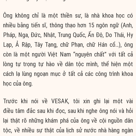
Ông không chỉ là một
thiền sư
, là nhà khoa học có
nhiều bằng
tiến sĩ
,
thông thạo
hơn 15
ngôn ngữ
(Anh,
Pháp, Nga, Đức, Nhật,
Trung Quốc
,
Ấn Độ
,
Do Thái
, Hy
Lạp, Ả Rập,
Tây Tạng
, chữ Phạn, chữ Hán cổ…), ông
còn là một người
Việt Nam
“nguyên chất” với tất cả
lòng tự trọng tự hào về dân tộc mình,
thể hiện
một
cách lạ lùng
ngoạn mục
ở tất cả các
công trình
khoa
học của ông.
Trước khi nói về VESAK, tôi xin ghi lại một vài
điều
tâm đắc
sau khi đọc, sau khi nghe ông nói và hỏi
lại thật rõ những
khám phá
của ông về cội nguồn dân
tộc, về nhiều
sự thật
của
lịch sử
nước nhà hàng ngàn