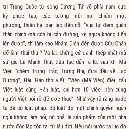
trị
Trung Quốc
từ sông Dương Tử về phía nam cực
kỳ
phức tạp
, các tướng mỗi nơi chiếm một
phương,
thiên hạ
loạn lạc
đến nỗi “vua tự đem quân
thân chinh mà còn bị
cản đường
, xe ngựa không tiến
lên được”, thì làm sao Nhâm Diên đến được Cửu Chân
để làm thái thú ? Vả lại, chứng cứ
đanh thép
nhất mà
sử gia Lê Mạnh Thát
tiếp tục
dẫn ra là, sau khi Mã
Viện “chém Trưng Trắc, Trưng Nhị, đưa đầu về Lạc
Dương”, Hậu Hán thơ viết: “Viện (Mã Viện) điều tấu
Việt luật cùng Hán luật, sai hơn 10 việc, bèn cùng
người Việt nói rõ để ước thúc”. Như vậy
rõ ràng
nước
ta đã có
luật pháp
. Bộ luật đó một chính quyền ngắn
ngủi không làm nổi, nó phải là sản phẩm của một nhà
nước
độc lập
tồn tại
từ
lâu đời
. Nếu nói nước ta lúc đó