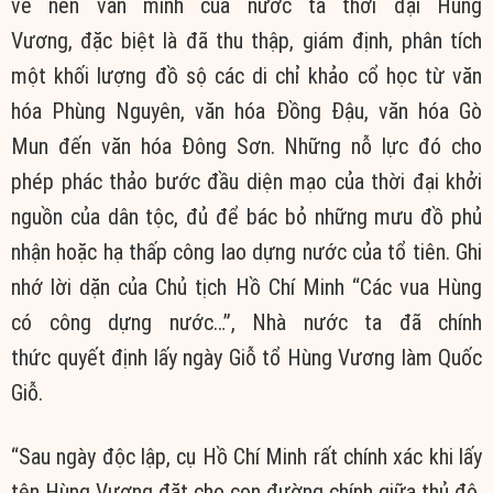
về nền
văn minh
của nước ta
thời đại
Hùng
Vương,
đặc biệt
là đã thu thập,
giám định
, phân tích
một khối lượng đồ sộ các di chỉ khảo cổ học từ
văn
hóa
Phùng Nguyên,
văn hóa
Đồng Đậu,
văn hóa
Gò
Mun đến
văn hóa
Đông Sơn
. Những
nỗ lực
đó
cho
phép
phác thảo
bước đầu
diện mạo của
thời đại
khởi
nguồn của dân tộc, đủ để
bác bỏ
những mưu đồ phủ
nhận hoặc hạ thấp
công lao
dựng nước của
tổ tiên
. Ghi
nhớ
lời dặn
của Chủ tịch Hồ
Chí Minh
“Các vua Hùng
có công dựng nước…”, Nhà nước ta đã
chính
thức
quyết định
lấy ngày Giỗ tổ Hùng Vương làm Quốc
Giỗ.
“Sau ngày
độc lập
, cụ Hồ
Chí Minh
rất
chính xác
khi lấy
tên Hùng Vương đặt cho
con đường
chính giữa thủ đô,