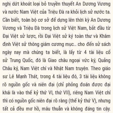
nghị
dứt khoát
loại bỏ
truyền thuyết
An Dương Vương
và nước Nam Việt của Triệu Đà ra khỏi
lịch sử
nước ta.
Cần biết,
toàn bộ
cơ sở để dựng lên
thời kỳ
An Dương
Vương và Triệu Đà
trong lịch sử
Việt Nam
, bắt đầu từ
Đại
Việt sử
lược, rồi Đại
Việt sử
ký toàn thư và Khâm
định
Việt sử
thông giám
cương mục
…
cho đến
sử sách
ngày nay mà
chúng ta
biết, là lấy từ 4
tài liệu
cổ
sử
Trung Quốc
, đó là Giao châu ngoại vức ký, Quảng
Châu ký, Nam Việt chí và Nhật Nam truyện. Theo giáo
sư Lê Mạnh Thát, trong 4
tài liệu
đó, 3
tài liệu
không
rõ nguồn gốc và niên đại (chỉ
phỏng đoán
được
đại
khái
là vào thế kỷ thứ VI, thứ VII), riêng Nam Việt chí
thì có nguồn gốc niên đại
rõ ràng
(thế kỷ thứ V), nhưng
tất cả đều
mơ hồ
,
mâu thuẫn
và không
đáng tin
cậy.