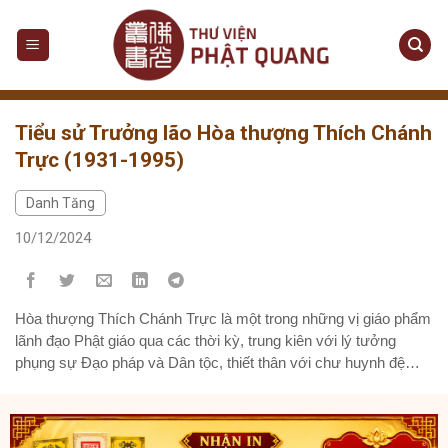
Skip
to
content
Tiểu sử Trưởng lão Hòa thượng Thích Chánh
Trực (1931-1995)
Danh Tăng
10/12/2024
Hòa thượng Thích Chánh Trực là một trong những vị giáo phẩm
lãnh đạo Phật giáo qua các thời kỳ, trung kiên với lý tưởng
phụng sự Đạo pháp và Dân tộc, thiết thân với chư huynh đệ
trong đạo tình pháp quyến, lân mẫn và gắn bó với tín đồ ở các
hoàn cảnh...