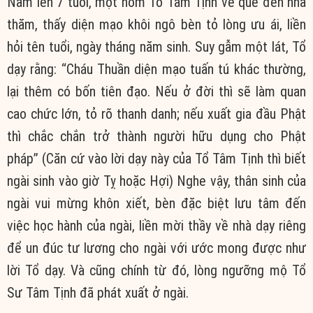
Năm lên 7 tuổi, một hôm Tổ Tâm Tịnh về quê đến nhà
thăm, thấy diện mạo khôi ngô bèn tỏ lòng ưu ái, liền
hỏi tên tuổi, ngày tháng năm sinh. Suy gẫm một lát, Tổ
dạy rằng: “Cháu Thuần diện mạo tuấn tú khác thường,
lại thêm có bốn tiên đạo. Nếu ở đời thì sẽ làm quan
cao chức lớn, tỏ rõ thanh danh; nếu xuất gia đầu Phật
thì chắc chắn trở thành người hữu dụng cho Phật
pháp” (Căn cứ vào lời dạy này của Tổ Tâm Tịnh thì biết
ngài sinh vào giờ Tỵ hoặc Hợi) Nghe vậy, thân sinh của
ngài vui mừng khôn xiết, bèn đặc biệt lưu tâm đến
việc học hành của ngài, liền mời thầy về nhà dạy riêng
để un đúc tư lương cho ngài với ước mong được như
lời Tổ dạy. Và cũng chính từ đó, lòng ngưỡng mộ Tổ
Sư Tâm Tịnh đã phát xuất ở ngài.