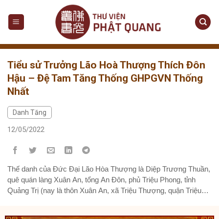
Tiểu sử Trưởng Lão Hoà Thượng Thích Đôn
Hậu – Đệ Tam Tăng Thống GHPGVN Thống
Nhất
Danh Tăng
12/05/2022
Thế danh của Đức Đại Lão Hòa Thượng là Diệp Trương Thuần,
quê quán làng Xuân An, tổng An Đôn, phủ Triệu Phong, tỉnh
Quảng Trị (nay là thôn Xuân An, xã Triệu Thượng, quận Triệu
Phong). Ngài xuất thân trong một gia đình nề nếp nho giáo,
nhưng lại quy ngưỡng một cách thuần thành về Phật đạo.